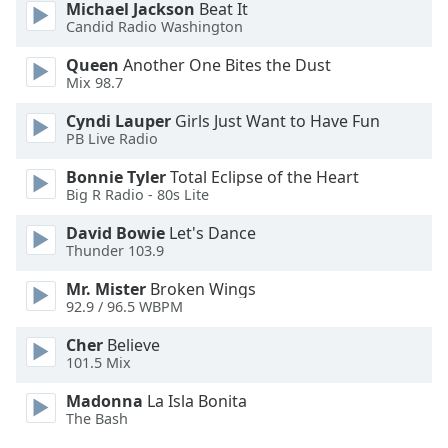
Michael Jackson
Beat It
Candid Radio Washington
Font
Family
Queen
Another One Bites the Dust
Mix 98.7
Reset
Cyndi Lauper
Girls Just Want to Have Fun
PB Live Radio
Done
Close
Bonnie Tyler
Total Eclipse of the Heart
Modal
Dialog
Big R Radio - 80s Lite
End
David Bowie
Let's Dance
of
Thunder 103.9
dialog
window.
Mr. Mister
Broken Wings
92.9 / 96.5 WBPM
Cher
Believe
101.5 Mix
Madonna
La Isla Bonita
The Bash