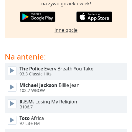
Beginning
na żywo gdziekolwiek!
of
dialog
window.
Escape
inne opcje
will
cancel
and
close
Na antenie:
the
window.
The Police
Every Breath You Take
93.3 Classic Hits
Text
Michael Jackson
Billie Jean
Color
102.7 WBOW
R.E.M.
Losing My Religion
Opacity
B106.7
Toto
Africa
Text
97 Lite FM
Background