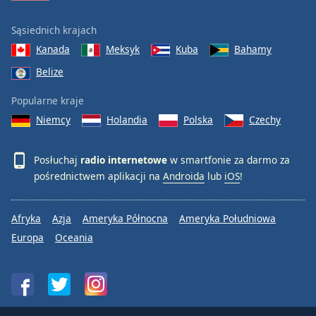
Sąsiednich krajach
Kanada
Meksyk
Kuba
Bahamy
Belize
Popularne kraje
Niemcy
Holandia
Polska
Czechy
Posłuchaj
radio internetowe
w smartfonie za darmo za
pośrednictwem aplikacji na
Androida
lub
iOS
!
Afryka
Azja
Ameryka Północna
Ameryka Południowa
Europa
Oceania