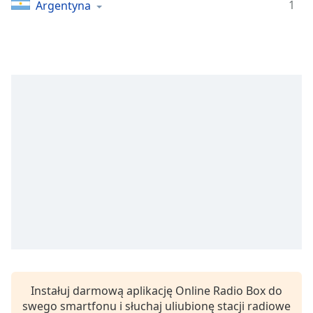
1
Argentyna
opens
subtitles
settings
dialog
subtitles
off
,
selected
Audio
Track
Picture-
in-
Picture
Fullscreen
This
is
a
modal
window.
Instałuj darmową aplikację Online Radio Box do
swego smartfonu i słuchaj uliubionę stacji radiowe