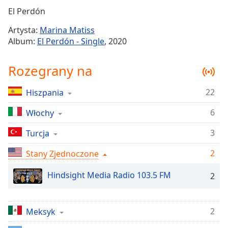
Remaining
El Perdón
Time
-
Artysta:
Marina Matiss
-:-
Album:
El Perdón - Single
, 2020
1x
Rozegrany na
Playback
Rate
22
Hiszpania
Chapters
6
Chapters
Włochy
3
Turcja
Descriptions
descriptions
2
Stany Zjednoczone
off
,
selected
Hindsight Media Radio 103.5 FM
2
Subtitles
2
Meksyk
subtitles
settings
,