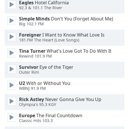
Color
Eagles
Hotel California
92.3 & 101.1 The River
Opacity
Simple Minds
Don't You (Forget About Me)
Big 102.1 FM
Caption
Foreigner
I Want to Know What Love Is
Area
181.FM The Heart (Love Songs)
Background
Tina Turner
What's Love Got To Do With It
Color
Rewind 101.9 FM
Survivor
Eye of the Tiger
Opacity
Outer Rim
U2
With or Without You
Font
WBNJ 91.9 FM
Size
Rick Astley
Never Gonna Give You Up
Olympia's 95.3 KGY
Text
Europe
The Final Countdown
Edge
Classic Hits 103.3
Style