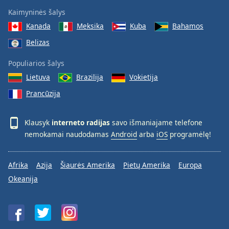
Kaimyninės šalys
Kanada
Meksika
Kuba
Bahamos
Belizas
Populiarios šalys
Lietuva
Brazilija
Vokietija
Prancūzija
Klausyk
interneto radijas
savo išmaniajame telefone
nemokamai naudodamas
Android
arba
iOS
programėlę!
Afrika
Azija
Šiaurės Amerika
Pietų Amerika
Europa
Okeanija