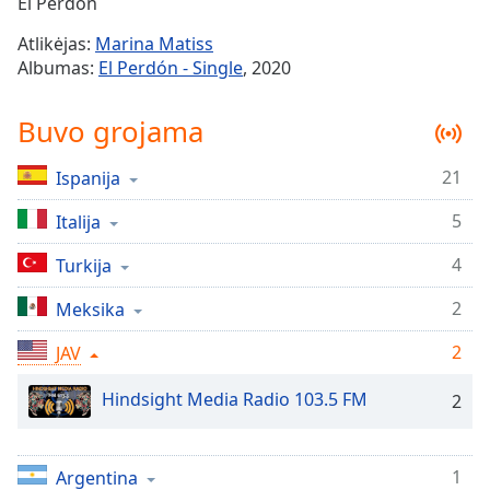
Remaining
El Perdón
Time
-
Atlikėjas:
Marina Matiss
-:-
Albumas:
El Perdón - Single
, 2020
1x
Buvo grojama
Playback
Rate
21
Ispanija
Chapters
5
Chapters
Italija
4
Turkija
Descriptions
descriptions
2
Meksika
off
,
2
JAV
selected
Hindsight Media Radio 103.5 FM
Subtitles
2
subtitles
settings
,
1
Argentina
opens