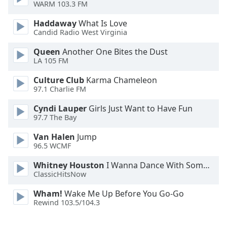
WARM 103.3 FM
Font
Family
Haddaway
What Is Love
Candid Radio West Virginia
Reset
Queen
Another One Bites the Dust
LA 105 FM
Done
Close
Culture Club
Karma Chameleon
Modal
Dialog
97.1 Charlie FM
End
Cyndi Lauper
Girls Just Want to Have Fun
of
97.7 The Bay
dialog
window.
Van Halen
Jump
96.5 WCMF
Whitney Houston
I Wanna Dance With Somebody
ClassicHitsNow
Wham!
Wake Me Up Before You Go-Go
Rewind 103.5/104.3