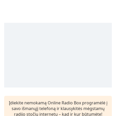
subtitles
settings
dialog
subtitles
off
,
selected
Audio
Track
Picture-
in-
Picture
Fullscreen
This
is
a
modal
window.
Įdiekite nemokamą Online Radio Box programėlė į
savo išmanųjį telefoną ir klausykitės mėgstamų
Beginning
radijo stočių internetu – kad ir kur būtumėte!