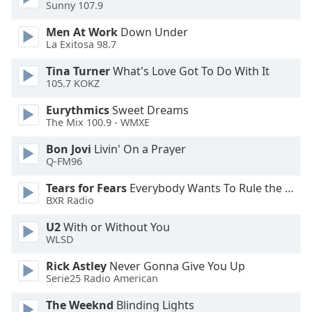
Sunny 107.9
Opacity
Men At Work
Down Under
La Exitosa 98.7
Caption
Tina Turner
What's Love Got To Do With It
Area
105.7 KOKZ
Background
Eurythmics
Sweet Dreams
Color
The Mix 100.9 - WMXE
Bon Jovi
Livin' On a Prayer
Opacity
Q-FM96
Tears for Fears
Everybody Wants To Rule the World
Font
BXR Radio
Size
U2
With or Without You
WLSD
Text
Rick Astley
Never Gonna Give You Up
Edge
Serie25 Radio American
Style
The Weeknd
Blinding Lights