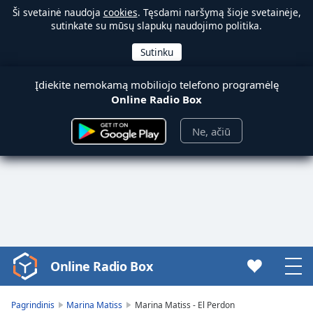
Ši svetainė naudoja
cookies
. Tęsdami naršymą šioje svetainėje,
sutinkate su mūsų slapukų naudojimo politika.
Įdiekite nemokamą mobiliojo telefono programėlę
Online Radio Box
Ne, ačiū
Online Radio Box
Video
Player
is
Pagrindinis
Marina Matiss
Marina Matiss - El Perdon