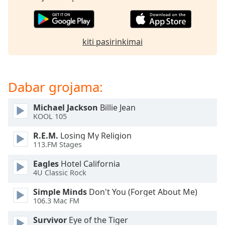
of
dialog
window.
Escape
kiti pasirinkimai
will
cancel
and
close
Dabar grojama:
the
window.
Michael Jackson
Billie Jean
KOOL 105
Text
R.E.M.
Losing My Religion
Color
113.FM Stages
Eagles
Hotel California
Opacity
4U Classic Rock
Simple Minds
Don't You (Forget About Me)
Text
106.3 Mac FM
Background
Color
Survivor
Eye of the Tiger