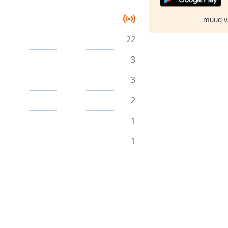
muud v
22
3
3
2
1
1