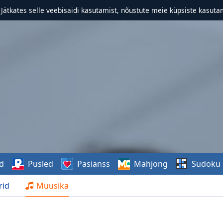
. Jätkates selle veebisaidi kasutamist, nõustute meie küpsiste kasutam
d
Pusled
Pasianss
Mahjong
Sudoku
rid
Muusika