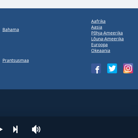
Aafrika
Aasia
Bahama
Põhja-Ameerika
Lõuna-Ameerika
Euroopa
Okeaania
Prantsusmaa