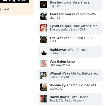
Bon Jovi
Livin' On a Prayer
Big 94.5
alikud
Tears for Fears
Everybody Wants To Rule the World
Lite 105
Cyndi Lauper
Time After Time
The Legendary Lava 105.3
The Weeknd
Blinding Lights
KPLA
Haddaway
What Is Love
Sunny 107.9
Van Halen
Jump
OneWay Radio
Wham!
Wake Me Up Before You Go-Go
Classic Hits 103.7
Bonnie Tyler
Total Eclipse of the Heart
WISH 99.7
David Bowie
Let's Dance
Totally 70s Radio Network