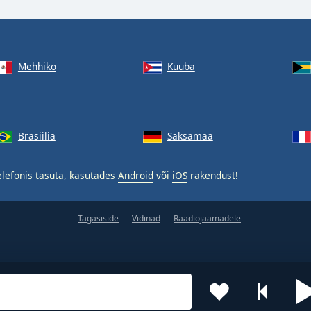
Mehhiko
Kuuba
Brasiilia
Saksamaa
lefonis tasuta, kasutades
Android
või
iOS
rakendust!
Tagasiside
Vidinad
Raadiojaamadele