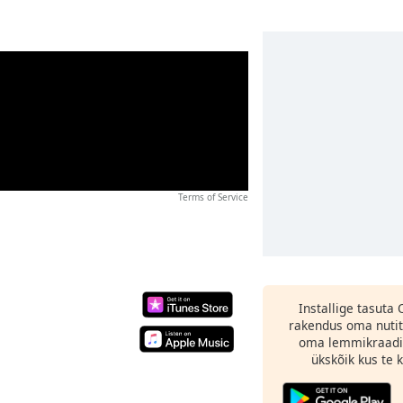
Terms of Service
Installige tasuta
rakendus oma nutit
oma lemmikraadi
ükskõik kus te ka