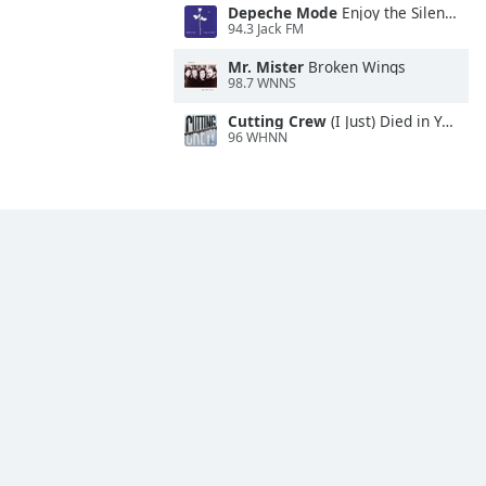
Depeche Mode
Enjoy the Silence
94.3 Jack FM
Mr. Mister
Broken Wings
98.7 WNNS
Cutting Crew
(I Just) Died in Your Arms
96 WHNN