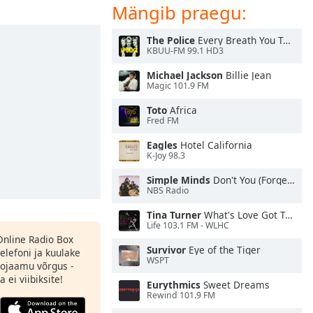
Mängib praegu:
The Police
Every Breath You Take
KBUU-FM 99.1 HD3
Michael Jackson
Billie Jean
Magic 101.9 FM
Toto
Africa
Fred FM
Eagles
Hotel California
K-Joy 98.3
Simple Minds
Don't You (Forget About Me)
NBS Radio
Tina Turner
What's Love Got To Do With It
Life 103.1 FM - WLHC
 Online Radio Box
Survivor
Eye of the Tiger
elefoni ja kuulake
WSPT
ojaamu võrgus -
 ei viibiksite!
Eurythmics
Sweet Dreams
Rewind 101.9 FM