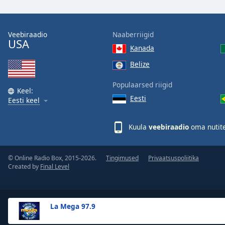
the
window.
Veebiraadio
Naaberriigid
USA
Text
Kanada
Color
Belize
Opacity
Populaarsed riigid
Keel:
Eesti
Eesti keel
Text
Background
Kuula
veebiraadio
oma nutite
Color
© Online Radio Box, 2015-2026.
Tingimused
Privaatsuspoliitika
Opacity
Created by
Final Level
Caption
Area
La Mega 97.9
Background