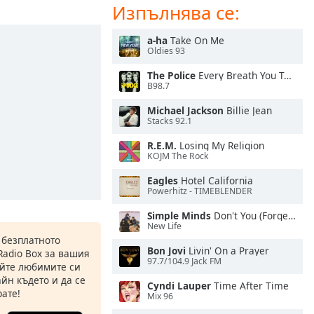
Изпълнява се:
a-ha
Take On Me
Oldies 93
The Police
Every Breath You Take
B98.7
Michael Jackson
Billie Jean
Stacks 92.1
R.E.M.
Losing My Religion
KOJM The Rock
Eagles
Hotel California
Powerhitz - TIMEBLENDER
Simple Minds
Don't You (Forget About Me)
New Life
 безплатното
Bon Jovi
Livin' On a Prayer
Radio Box за вашия
97.7/104.9 Jack FM
йте любимите си
йн където и да се
Cyndi Lauper
Time After Time
ате!
Mix 96