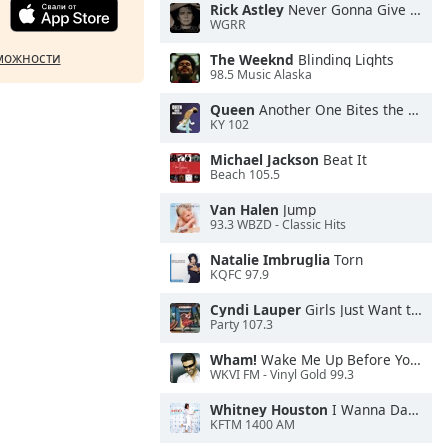
Rick Astley
Never Gonna Give You Up
WGRR
можности
The Weeknd
Blinding Lights
98.5 Music Alaska
Queen
Another One Bites the Dust
KY 102
Michael Jackson
Beat It
Beach 105.5
Van Halen
Jump
93.3 WBZD - Classic Hits
Natalie Imbruglia
Torn
KQFC 97.9
Cyndi Lauper
Girls Just Want to Have Fun
Party 107.3
Wham!
Wake Me Up Before You Go-Go
WKVI FM - Vinyl Gold 99.3
Whitney Houston
I Wanna Dance With Somebody
KFTM 1400 AM