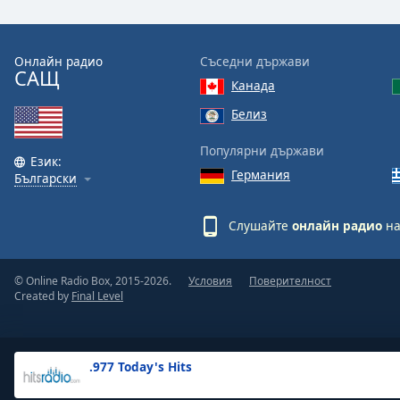
the
window.
Онлайн радио
Съседни държави
САЩ
Text
Канада
Color
Белиз
Opacity
Популярни държави
Език:
Германия
Български
Text
Background
Слушайте
онлайн радио
на
Color
© Online Radio Box, 2015-2026.
Условия
Поверителност
Opacity
Created by
Final Level
Caption
Area
.977 Today's Hits
Background