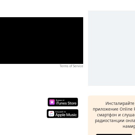
Terms of Service
Инсталирайте
приложение Online 
смартфон и слуша
радиостанции онла
намир