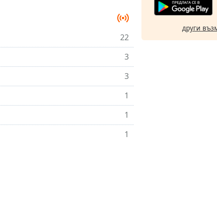
други въз
22
3
3
1
1
1