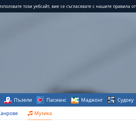
зползвате този уебсайт, вие се съгласявате с нашите правила о
Пъзели
Пасианс
Маджонг
Судоку
анрове
Музика