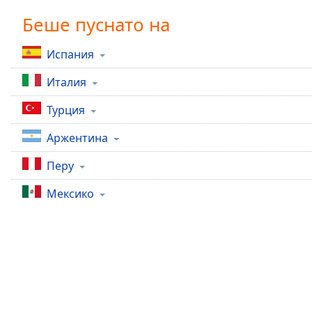
Chapters
Беше пуснато на
Chapters
Испания
Descriptions
Италия
descriptions
off
,
Турция
selected
Аржентина
Subtitles
Перу
subtitles
settings
,
Мексико
opens
subtitles
settings
dialog
subtitles
off
,
selected