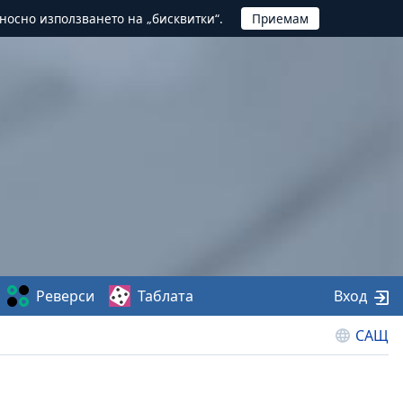
тносно използването на „бисквитки“.
Реверси
Таблата
Вход
САЩ