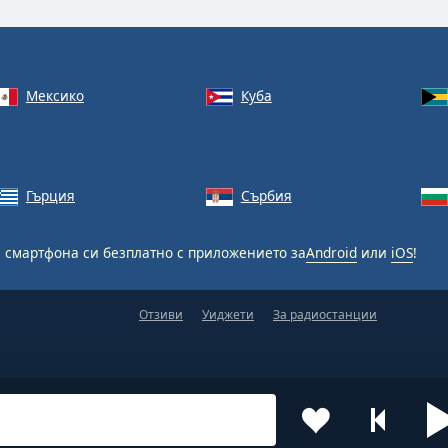
Мексико
Куба
Гърция
Сърбия
 смартфона си безплатно с приложението за
Android
или
iOS
!
Отзиви
Уиджети
За радиостанции