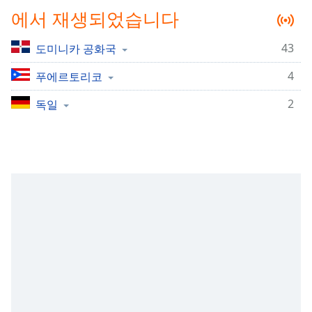
Time
-
에서 재생되었습니다
-:-
43
도미니카 공화국
1x
Playback
4
푸에르토리코
Rate
2
독일
Chapters
Chapters
Descriptions
descriptions
off
,
selected
Subtitles
subtitles
settings
,
opens