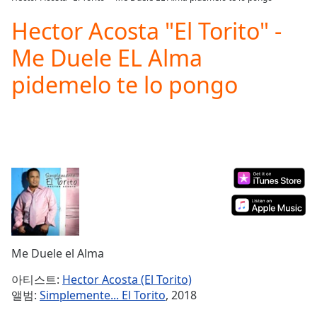
Play
Video
Hector Acosta "El Torito" -
Play
Me Duele EL Alma
Skip
Backward
pidemelo te lo pongo
Skip
Forward
Mute
Current
Time
0:00
/
Duration
-:-
Loaded
:
0.00%
Stream
Type
LIVE
Seek to
Me Duele el Alma
live,
currently
아티스트:
Hector Acosta (El Torito)
behind
live
LIVE
앨범:
Simplemente... El Torito
, 2018
Remaining