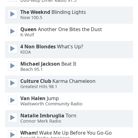
Doo-Wop Diner Radio 91.5
Opacity
The Weeknd
Blinding Lights
Now 100.5
Caption
Queen
Another One Bites the Dust
Area
K-Wulf
Background
Color
4 Non Blondes
What's Up?
KIOA
Opacity
Michael Jackson
Beat It
Beach 95.1
Culture Club
Karma Chameleon
Font
Greatest Hits 98.1
Size
Van Halen
Jump
Wadsworth Community Radio
Text
Edge
Natalie Imbruglia
Torn
Style
Connor Merk Radio
Wham!
Wake Me Up Before You Go-Go
Font