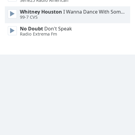
Serie25 Radio American
Family
Whitney Houston
I Wanna Dance With Somebody
99-7 CVS
Reset
No Doubt
Don't Speak
Done
Radio Extrema Fm
Close
Modal
Dialog
End
of
dialog
window.