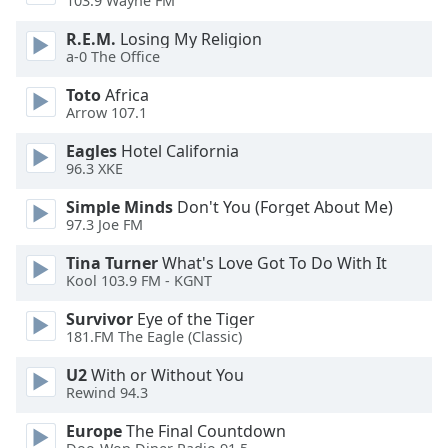
103.9 Wayne FM
dialog
window.
R.E.M.
Losing My Religion
Escape
a-0 The Office
will
Toto
Africa
cancel
Arrow 107.1
and
close
Eagles
Hotel California
the
96.3 XKE
window.
Simple Minds
Don't You (Forget About Me)
97.3 Joe FM
Text
Color
Tina Turner
What's Love Got To Do With It
Kool 103.9 FM - KGNT
Opacity
Survivor
Eye of the Tiger
181.FM The Eagle (Classic)
Text
U2
With or Without You
Background
Rewind 94.3
Color
Europe
The Final Countdown