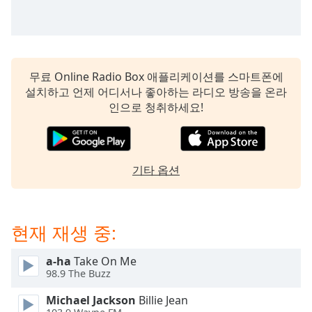
subtitles
settings
dialog
subtitles
off
,
무료 Online Radio Box 애플리케이션를 스마트폰에
selected
설치하고 언제 어디서나 좋아하는 라디오 방송을 온라
인으로 청취하세요!
Audio
Track
Picture-
in-
Picture
기타 옵션
Fullscreen
This
is
a
현재 재생 중:
modal
window.
a-ha
Take On Me
98.9 The Buzz
Beginning
Michael Jackson
Billie Jean
of