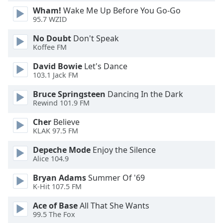
Wham!
Wake Me Up Before You Go-Go
95.7 WZID
Opacity
No Doubt
Don't Speak
Koffee FM
Caption
Area
David Bowie
Let's Dance
Background
103.1 Jack FM
Color
Bruce Springsteen
Dancing In the Dark
Rewind 101.9 FM
Opacity
Cher
Believe
KLAK 97.5 FM
Font
Depeche Mode
Enjoy the Silence
Size
Alice 104.9
Bryan Adams
Summer Of '69
Text
K-Hit 107.5 FM
Edge
Style
Ace of Base
All That She Wants
99.5 The Fox