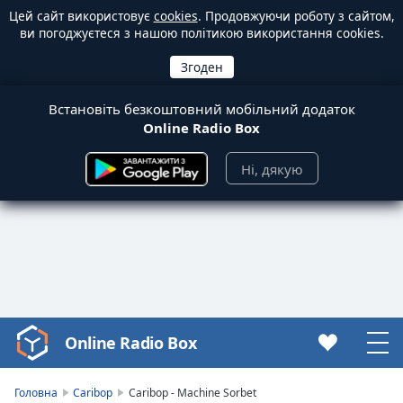
Цей сайт використовує
cookies
. Продовжуючи роботу з сайтом,
ви погоджуєтеся з нашою політикою використання cookies.
Встановіть безкоштовний мобільний додаток
Online Radio Box
Ні, дякую
Online Radio Box
Video
Player
is
Головна
Caribop
Caribop - Machine Sorbet