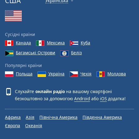
США
Українська
Сусідні країни
Канада
Мексика
Куба
Багамські Острови
Беліз
Популярні країни
Польща
Україна
Чехія
Молдова
Слухайте
онлайн радіо
на вашому смартфоні
безкоштовно за допомогою
Android
або
iOS
додатка!
Африка
Азія
Північна Америка
Південна Америка
Європа
Океанія