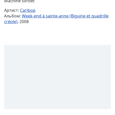
Remaining
Machine sorbet
Time
-
Артист:
Caribop
-:-
Альбом:
Week-end à sainte-anne (Biguine et quadrille
créole)
, 2008
1x
Playback
Rate
Chapters
Chapters
Descriptions
descriptions
off
,
selected
Subtitles
subtitles
settings
,
opens