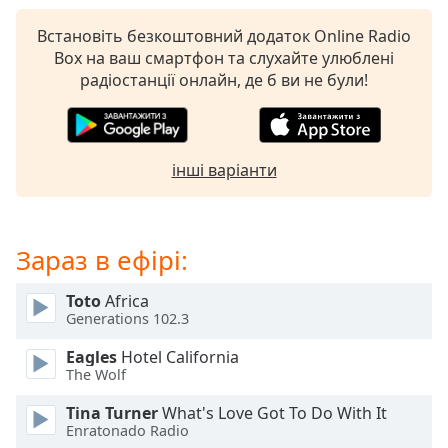
subtitles
Встановіть безкоштовний додаток Online Radio
settings
Box на ваш смартфон та слухайте улюблені
dialog
радіостанції онлайн, де б ви не були!
subtitles
off
,
selected
інші варіанти
Audio
Track
Picture-
in-
Зараз в ефірі:
Picture
Fullscreen
This
Toto
Africa
is
Generations 102.3
a
Eagles
Hotel California
modal
The Wolf
window.
Tina Turner
What's Love Got To Do With It
Beginning
Enratonado Radio