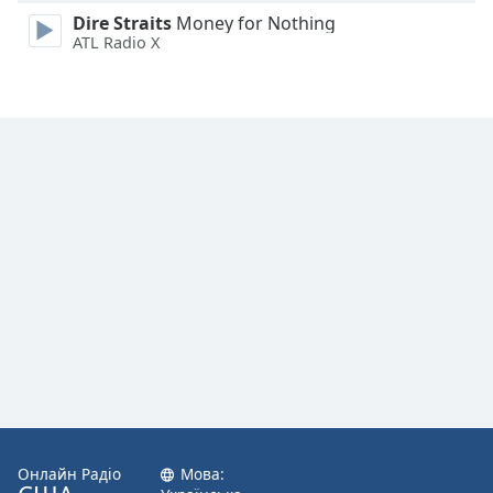
Font
Dire Straits
Money for Nothing
Family
ATL Radio X
Reset
Done
Close
Modal
Dialog
End
of
dialog
window.
Онлайн Радіо
Мова: