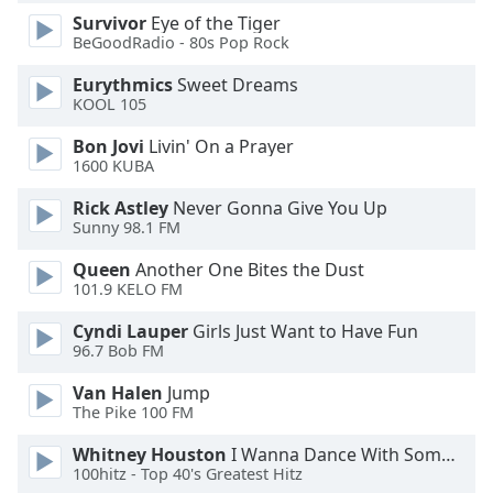
of
Survivor
Eye of the Tiger
dialog
BeGoodRadio - 80s Pop Rock
window.
Escape
Eurythmics
Sweet Dreams
will
KOOL 105
cancel
Bon Jovi
Livin' On a Prayer
and
1600 KUBA
close
the
Rick Astley
Never Gonna Give You Up
window.
Sunny 98.1 FM
Queen
Another One Bites the Dust
Text
101.9 KELO FM
Color
Cyndi Lauper
Girls Just Want to Have Fun
96.7 Bob FM
Opacity
Van Halen
Jump
The Pike 100 FM
Text
Background
Whitney Houston
I Wanna Dance With Somebody
Color
100hitz - Top 40's Greatest Hitz