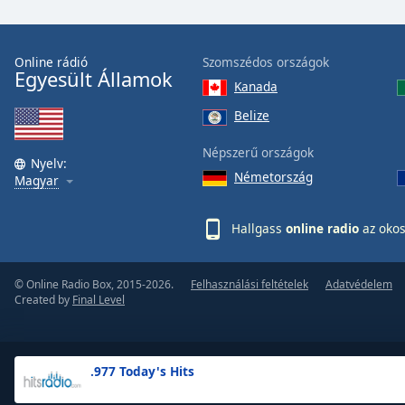
the
window.
Online rádió
Szomszédos országok
Egyesült Államok
Text
Kanada
Color
Belize
Opacity
Népszerű országok
Nyelv:
Németország
Magyar
Text
Background
Hallgass
online radio
az okos
Color
© Online Radio Box, 2015-2026.
Felhasználási feltételek
Adatvédelem
Opacity
Created by
Final Level
Caption
Area
.977 Today's Hits
Background