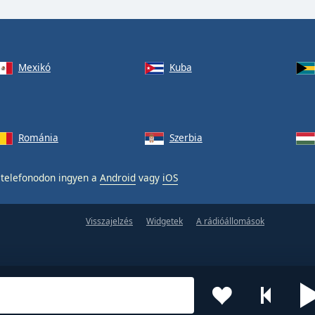
Mexikó
Kuba
Románia
Szerbia
telefonodon ingyen a
Android
vagy
iOS
Visszajelzés
Widgetek
A rádióállomások