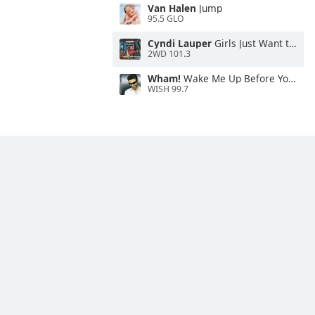
Van Halen
Jump
95.5 GLO
Cyndi Lauper
Girls Just Want to Have Fun
2WD 101.3
Wham!
Wake Me Up Before You Go-Go
WISH 99.7