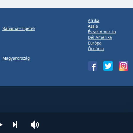
Afrika
Ázsia
Bahama-szigetek
Észak Amerika
Dél Amerika
Európa
Óceánia
Magyarország