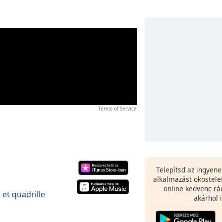
Terms of Service
Telepítsd az ingyen
alkalmazást okostele
online kedvenc rá
et quadrille
akárhol i