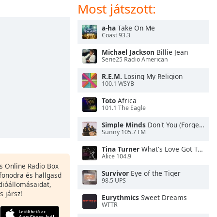
Most játszott:
a-ha
Take On Me
Coast 93.3
Michael Jackson
Billie Jean
Serie25 Radio American
R.E.M.
Losing My Religion
100.1 WSYB
Toto
Africa
101.1 The Eagle
Simple Minds
Don't You (Forget About Me)
Sunny 105.7 FM
Tina Turner
What's Love Got To Do With It
Alice 104.9
es Online Radio Box
Survivor
Eye of the Tiger
fonodra és hallgasd
98.5 UPS
dióállomásaidat,
s jársz!
Eurythmics
Sweet Dreams
WTTR