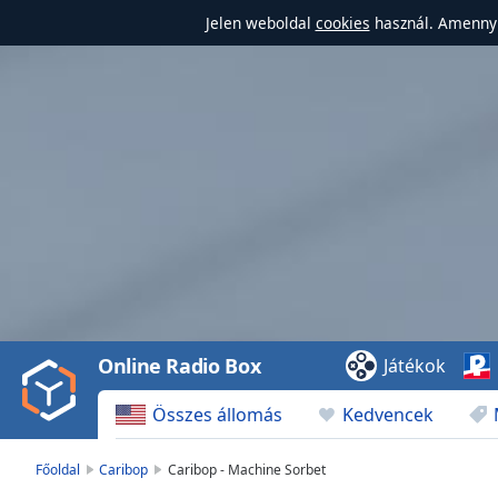
Jelen weboldal
cookies
használ. Amennyi
Video
Player
is
loading.
Play
Video
Online Radio Box
Játékok
Play
Skip
Összes állomás
Kedvencek
Backward
Skip
Forward
Főoldal
Caribop
Caribop - Machine Sorbet
Mute