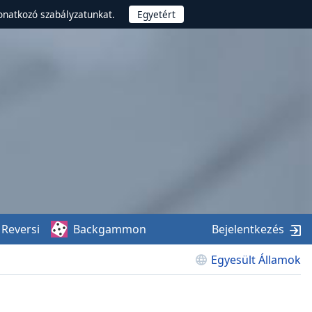
onatkozó szabályzatunkat.
Reversi
Backgammon
Bejelentkezés
Egyesült Államok