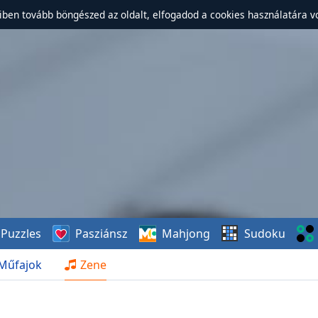
ben tovább böngészed az oldalt, elfogadod a cookies használatára v
Puzzles
Pasziánsz
Mahjong
Sudoku
Műfajok
Zene