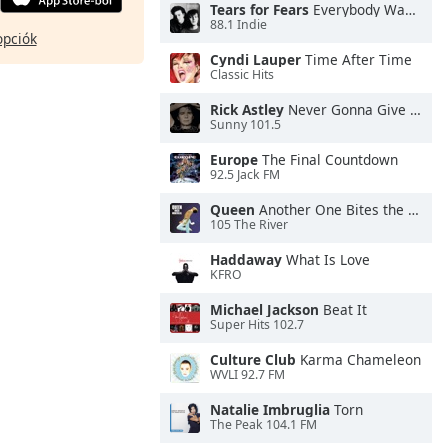
Tears for Fears
Everybody Wants To Rule the World
88.1 Indie
opciók
Cyndi Lauper
Time After Time
Classic Hits
Rick Astley
Never Gonna Give You Up
Sunny 101.5
Europe
The Final Countdown
92.5 Jack FM
Queen
Another One Bites the Dust
105 The River
Haddaway
What Is Love
KFRO
Michael Jackson
Beat It
Super Hits 102.7
Culture Club
Karma Chameleon
WVLI 92.7 FM
Natalie Imbruglia
Torn
The Peak 104.1 FM