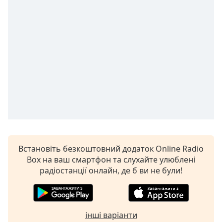
of
dialog
window.
Escape
will
cancel
and
close
the
window.
Text
Color
Встановіть безкоштовний додаток Online Radio
Box на ваш смартфон та слухайте улюблені
Opacity
радіостанції онлайн, де б ви не були!
Text
Background
Color
інші варіанти