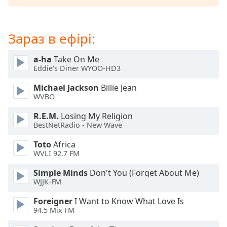
Opacity
Зараз в ефірі:
Caption
a-ha
Take On Me
Area
Eddie's Diner WYOO-HD3
Background
Color
Michael Jackson
Billie Jean
WVBO
Opacity
R.E.M.
Losing My Religion
BestNetRadio - New Wave
Font
Toto
Africa
Size
WVLI 92.7 FM
Simple Minds
Don't You (Forget About Me)
WJJK-FM
Text
Edge
Foreigner
I Want to Know What Love Is
Style
94.5 Mix FM