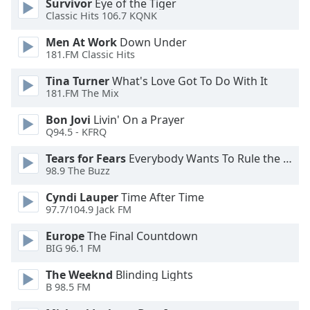
Survivor
Eye of the Tiger
Font
Classic Hits 106.7 KQNK
Family
Men At Work
Down Under
181.FM Classic Hits
Reset
Tina Turner
What's Love Got To Do With It
Done
181.FM The Mix
Close
Modal
Bon Jovi
Livin' On a Prayer
Dialog
Q94.5 - KFRQ
End
of
Tears for Fears
Everybody Wants To Rule the World
dialog
98.9 The Buzz
window.
Cyndi Lauper
Time After Time
97.7/104.9 Jack FM
Europe
The Final Countdown
BIG 96.1 FM
The Weeknd
Blinding Lights
B 98.5 FM