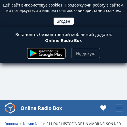
Цей сайт використовує
cookies
. Продовжуючи роботу з сайтом,
ви погоджуєтеся з нашою політикою використання cookies.
Встановіть безкоштовний мобільний додаток
Online Radio Box
Ні, дякую
Online Radio Box
Video
Player
is
Головна
Nelson Ned
211 DUR HISTORIA DE UN AMOR NELSON NED