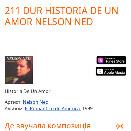
loading.
211 DUR HISTORIA DE UN
Play
Video
AMOR NELSON NED
Play
Skip
Backward
Skip
Forward
Mute
Current
Time
0:00
/
Duration
-:-
Loaded
:
0.00%
Historia De Un Amor
Stream
Type
LIVE
Артист:
Nelson Ned
Seek to
Альбом:
El Romantico de America
, 1999
live,
currently
behind
Де звучала композиція
live
LIVE