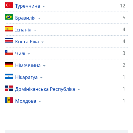
subtitles
12
Туреччина
settings
5
Бразилія
dialog
subtitles
4
Іспанія
off
,
selected
4
Коста Ріка
Audio
3
Чилі
Track
2
Німеччина
Picture-
in-
Picture
1
Нікарагуа
Fullscreen
This
1
Домініканська Республіка
is
1
Молдова
a
modal
window.
Beginning