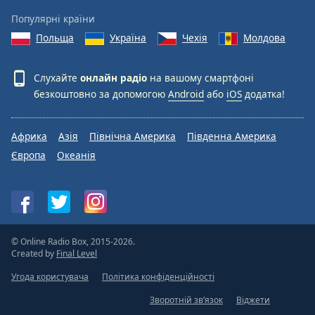
Популярні країни
Польща
Україна
Чехія
Молдова
Слухайте
онлайн радіо
на вашому смартфоні
безкоштовно за допомогою
Android
або
iOS
додатка!
Африка
Азія
Північна Америка
Південна Америка
Європа
Океанія
© Online Radio Box, 2015-2026.
Created by
Final Level
Угода користувача
Політика конфіденційності
Зворотній зв’язок
Віджети