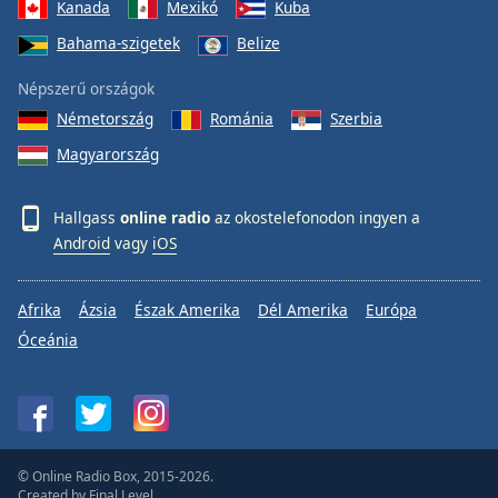
Kanada
Mexikó
Kuba
Bahama-szigetek
Belize
Népszerű országok
Németország
Románia
Szerbia
Magyarország
Hallgass
online radio
az okostelefonodon ingyen a
Android
vagy
iOS
Afrika
Ázsia
Észak Amerika
Dél Amerika
Európa
Óceánia
© Online Radio Box, 2015-2026.
Created by
Final Level