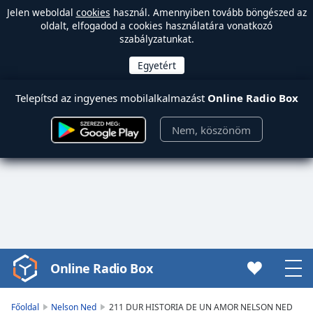
Jelen weboldal
cookies
használ. Amennyiben tovább böngészed az
oldalt, elfogadod a cookies használatára vonatkozó
szabályzatunkat.
Telepítsd az ingyenes mobilalkalmazást
Online Radio Box
Nem, köszönöm
Online Radio Box
Video
Player
is
Főoldal
Nelson Ned
211 DUR HISTORIA DE UN AMOR NELSON NED