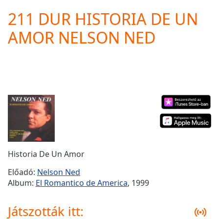
loading.
211 DUR HISTORIA DE UN
Play
Video
AMOR NELSON NED
Play
Skip
Backward
Skip
Forward
Mute
Current
Time
0:00
/
Duration
-:-
Loaded
:
0.00%
Historia De Un Amor
Stream
Type
LIVE
Előadó:
Nelson Ned
Seek to
Album:
El Romantico de America
, 1999
live,
currently
behind
Játszották itt:
live
LIVE