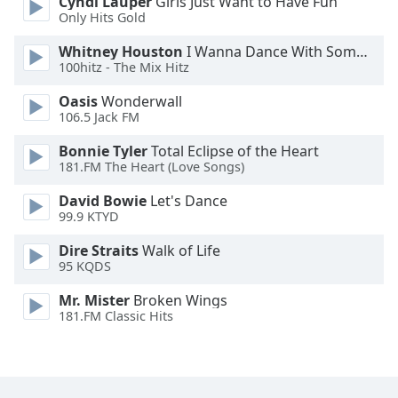
Cyndi Lauper
Girls Just Want to Have Fun
Only Hits Gold
Whitney Houston
I Wanna Dance With Somebody
100hitz - The Mix Hitz
Oasis
Wonderwall
106.5 Jack FM
Bonnie Tyler
Total Eclipse of the Heart
181.FM The Heart (Love Songs)
David Bowie
Let's Dance
99.9 KTYD
Dire Straits
Walk of Life
95 KQDS
Mr. Mister
Broken Wings
181.FM Classic Hits