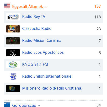
Remaining
Time
-
157
Egyesült Államok
-:-
Radio Rey TV
118
1x
Playback
C Escucha Radio
23
Rate
Radio Mision Carisma
7
Chapters
Chapters
Radio Ecos Apostólicos
6
Descriptions
KNOG 91.1 FM
1
descriptions
off
,
Radio Shiloh Internationale
1
selected
Misionero Radio (Radio Cristiana)
Subtitles
1
subtitles
settings
,
34
Görögország