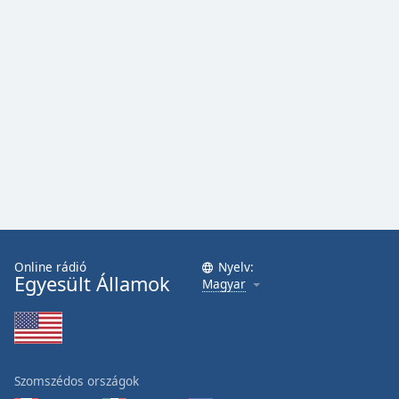
Online rádió
Nyelv:
Egyesült Államok
Magyar
Szomszédos országok