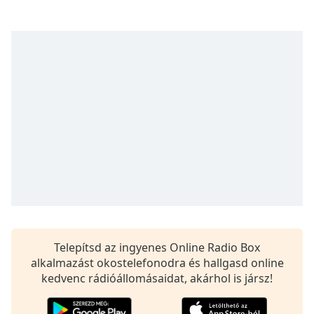
of
dialog
window.
Escape
will
cancel
and
close
the
window.
Text
Color
Opacity
Telepítsd az ingyenes Online Radio Box
alkalmazást okostelefonodra és hallgasd online
Text
kedvenc rádióállomásaidat, akárhol is jársz!
Background
Color