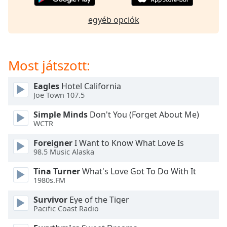
egyéb opciók
Opacity
Caption
Most játszott:
Area
Background
Color
Eagles
Hotel California
Joe Town 107.5
Opacity
Simple Minds
Don't You (Forget About Me)
WCTR
Foreigner
I Want to Know What Love Is
Font
98.5 Music Alaska
Size
Tina Turner
What's Love Got To Do With It
1980s.FM
Text
Edge
Survivor
Eye of the Tiger
Style
Pacific Coast Radio