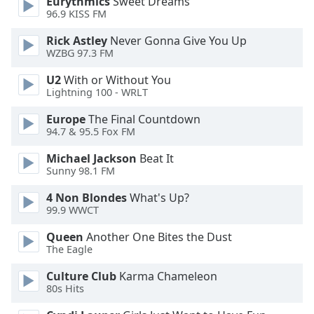
Eurythmics
Sweet Dreams
Font
96.9 KISS FM
Family
Rick Astley
Never Gonna Give You Up
WZBG 97.3 FM
Reset
U2
With or Without You
Done
Lightning 100 - WRLT
Close
Modal
Europe
The Final Countdown
Dialog
94.7 & 95.5 Fox FM
End
of
Michael Jackson
Beat It
dialog
Sunny 98.1 FM
window.
4 Non Blondes
What's Up?
99.9 WWCT
Queen
Another One Bites the Dust
The Eagle
Culture Club
Karma Chameleon
80s Hits