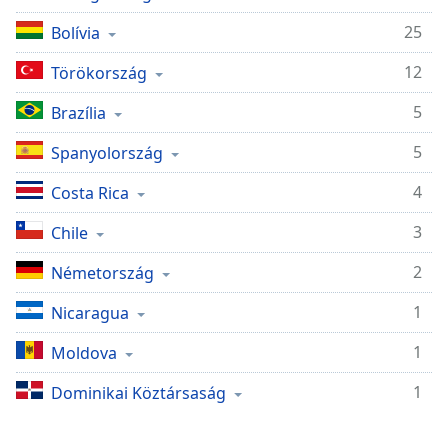
opens
subtitles
25
Bolívia
settings
dialog
12
Törökország
subtitles
off
,
5
Brazília
selected
5
Spanyolország
Audio
Track
4
Costa Rica
Picture-
3
Chile
in-
Picture
2
Németország
Fullscreen
This
1
Nicaragua
is
a
1
Moldova
modal
window.
1
Dominikai Köztársaság
Beginning