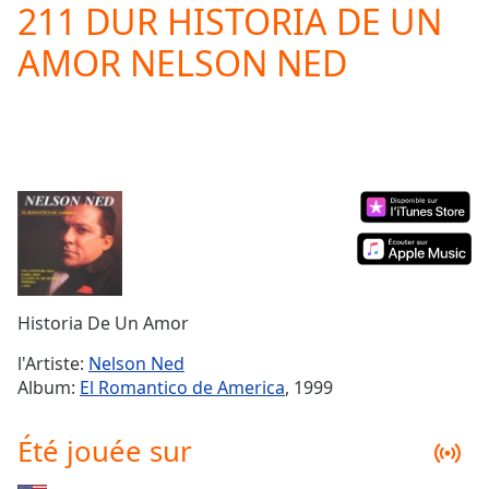
211 DUR HISTORIA DE UN
Play
Video
AMOR NELSON NED
Play
Skip
Backward
Skip
Forward
Mute
Current
Time
0:00
/
Duration
-:-
Loaded
:
0.00%
Historia De Un Amor
Stream
Type
LIVE
l'Artiste:
Nelson Ned
Seek to
Album:
El Romantico de America
, 1999
live,
currently
behind
Été jouée sur
live
LIVE
Remaining