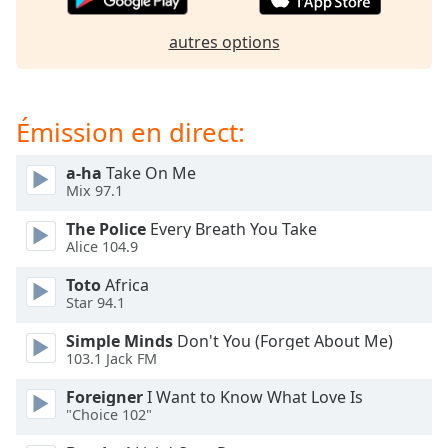
Opacity
autres options
Caption
Area
Émission en direct:
Background
Color
a-ha
Take On Me
Mix 97.1
Opacity
The Police
Every Breath You Take
Alice 104.9
Font
Toto
Africa
Size
Star 94.1
Simple Minds
Don't You (Forget About Me)
Text
103.1 Jack FM
Edge
Style
Foreigner
I Want to Know What Love Is
"Choice 102"
Font