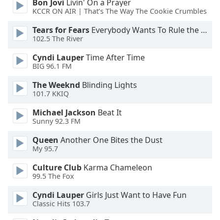
Bon Jovi
Livin' On a Prayer
Family
KCCR ON AIR | That’s The Way The Cookie Crumbles
Tears for Fears
Everybody Wants To Rule the World
102.5 The River
Reset
Done
Cyndi Lauper
Time After Time
Close
BIG 96.1 FM
Modal
Dialog
The Weeknd
Blinding Lights
End
101.7 KKIQ
of
dialog
Michael Jackson
Beat It
window.
Sunny 92.3 FM
Queen
Another One Bites the Dust
My 95.7
Culture Club
Karma Chameleon
99.5 The Fox
Cyndi Lauper
Girls Just Want to Have Fun
Classic Hits 103.7