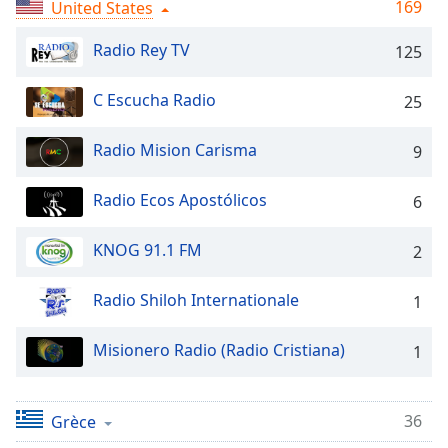
Time
-
169
United States
-:-
Radio Rey TV
125
1x
Playback
C Escucha Radio
25
Rate
Radio Mision Carisma
9
Chapters
Chapters
Radio Ecos Apostólicos
6
Descriptions
KNOG 91.1 FM
2
descriptions
off
,
Radio Shiloh Internationale
1
selected
Misionero Radio (Radio Cristiana)
Subtitles
1
subtitles
settings
,
36
Grèce
opens