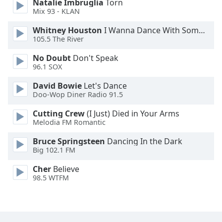
Natalie Imbruglia
Torn
Mix 93 - KLAN
Whitney Houston
I Wanna Dance With Somebody
105.5 The River
No Doubt
Don't Speak
96.1 SOX
David Bowie
Let's Dance
Doo-Wop Diner Radio 91.5
Cutting Crew
(I Just) Died in Your Arms
Melodia FM Romantic
Bruce Springsteen
Dancing In the Dark
Big 102.1 FM
Cher
Believe
98.5 WTFM