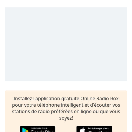
dialog
window.
Escape
will
cancel
and
close
the
window.
Text
Color
Opacity
Installez l'application gratuite Online Radio Box
pour votre téléphone intelligent et d'écouter vos
Text
stations de radio préférées en ligne où que vous
Background
soyez!
Color