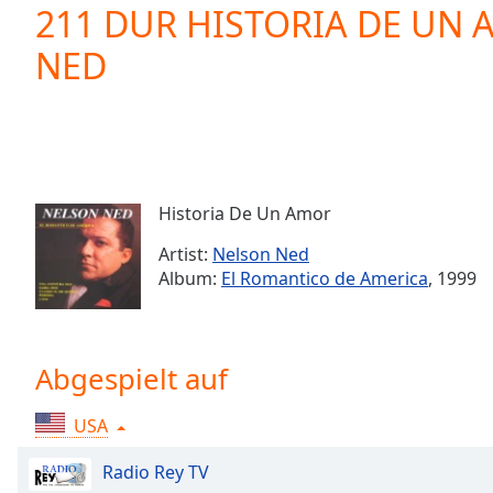
Current
211 DUR HISTORIA DE UN
Time
0:00
NED
/
Duration
-:-
Loaded
:
0.00%
0:00
Stream
Type
LIVE
Historia De Un Amor
Seek to
live,
Artist:
Nelson Ned
currently
Album:
El Romantico de America
, 1999
behind
live
LIVE
Remaining
Time
-
-:-
Abgespielt auf
1x
USA
Playback
Rate
Radio Rey TV