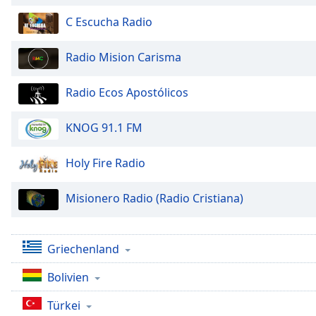
Chapters
C Escucha Radio
Chapters
Radio Mision Carisma
Descriptions
descriptions
Radio Ecos Apostólicos
off
,
selected
KNOG 91.1 FM
Subtitles
Holy Fire Radio
subtitles
settings
,
Misionero Radio (Radio Cristiana)
opens
subtitles
settings
dialog
Griechenland
subtitles
Bolivien
off
,
selected
Türkei