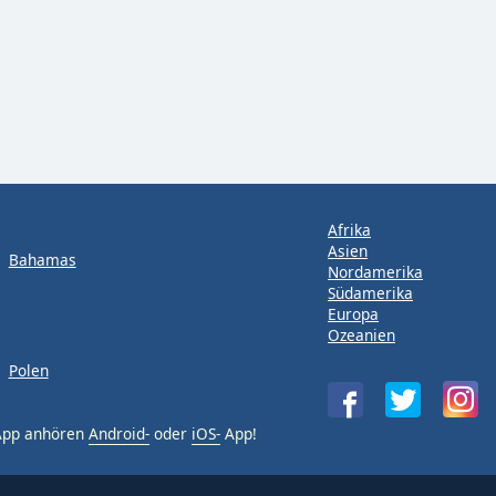
Afrika
Asien
Bahamas
Nordamerika
Südamerika
Europa
Ozeanien
Polen
-App anhören
Android-
oder
iOS-
App!