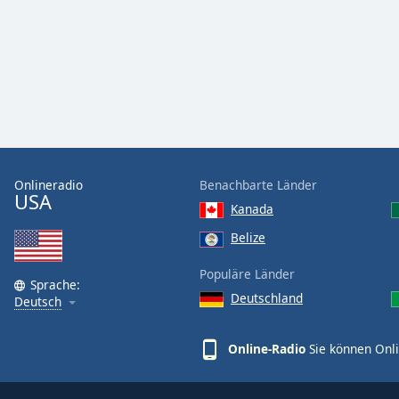
the
window.
Text
Color
Opacity
Onlineradio
Benachbarte Länder
USA
Text
Kanada
Background
Belize
Color
Populäre Länder
Sprache:
Opacity
Deutschland
Deutsch
Caption
Online-Radio
Sie können Onli
Area
Background