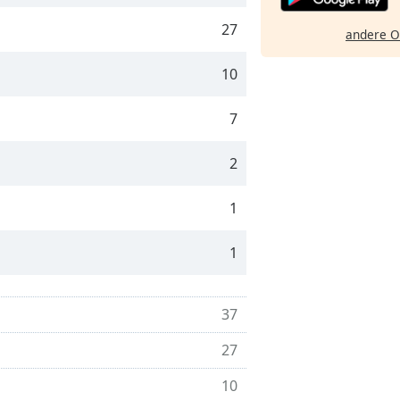
27
andere O
10
7
2
1
1
37
27
10