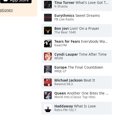
Tina Turner
What's Love Got To Do With It
K-Shasta
ptionen
Eurythmics
Sweet Dreams
PB Live Radio
Bon Jovi
Livin' On a Prayer
The Bear 1640
Tears for Fears
Everybody Wants To Rule the World
Kewl.FM
Cyndi Lauper
Time After Time
WGNI
Europe
The Final Countdown
WRJE-LP
Michael Jackson
Beat It
Rewind 94.3
Queen
Another One Bites the Dust
World Hits (Classic Top Hits)
Haddaway
What Is Love
Retro FM 102.1