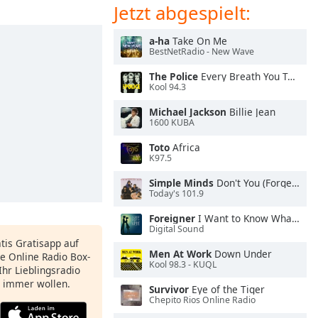
Jetzt abgespielt:
a-ha
Take On Me
BestNetRadio - New Wave
The Police
Every Breath You Take
Kool 94.3
Michael Jackson
Billie Jean
1600 KUBA
Toto
Africa
K97.5
Simple Minds
Don't You (Forget About Me)
Today's 101.9
Foreigner
I Want to Know What Love Is
Digital Sound
atis Gratisapp auf
Men At Work
Down Under
e Online Radio Box-
Kool 98.3 - KUQL
Ihr Lieblingsradio
e immer wollen.
Survivor
Eye of the Tiger
Chepito Rios Online Radio