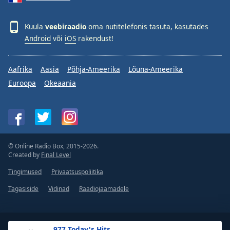
Kuula
veebiraadio
oma nutitelefonis tasuta, kasutades
Android
või
iOS
rakendust!
Aafrika
Aasia
Põhja-Ameerika
Lõuna-Ameerika
Euroopa
Okeaania
© Online Radio Box, 2015-2026.
Created by
Final Level
Tingimused
Privaatsuspoliitika
Tagasiside
Vidinad
Raadiojaamadele
.977 Today's Hits