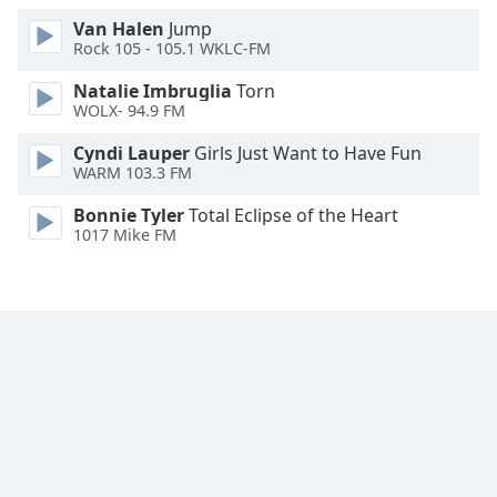
Family
Van Halen
Jump
Rock 105 - 105.1 WKLC-FM
Natalie Imbruglia
Torn
Reset
WOLX- 94.9 FM
Done
Close
Cyndi Lauper
Girls Just Want to Have Fun
Modal
WARM 103.3 FM
Dialog
End
Bonnie Tyler
Total Eclipse of the Heart
of
1017 Mike FM
dialog
window.