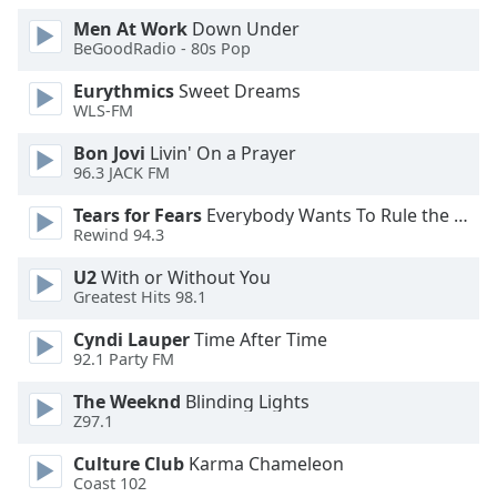
Opacity
Men At Work
Down Under
BeGoodRadio - 80s Pop
Eurythmics
Sweet Dreams
Caption
WLS-FM
Area
Background
Bon Jovi
Livin' On a Prayer
Color
96.3 JACK FM
Tears for Fears
Everybody Wants To Rule the World
Opacity
Rewind 94.3
U2
With or Without You
Font
Greatest Hits 98.1
Size
Cyndi Lauper
Time After Time
92.1 Party FM
Text
The Weeknd
Blinding Lights
Edge
Z97.1
Style
Culture Club
Karma Chameleon
Coast 102
Font