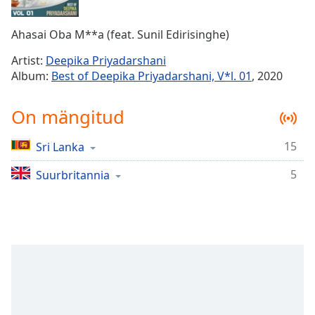
Time
-
-:-
Ahasai Oba M**a (feat. Sunil Edirisinghe)
1x
Artist:
Deepika Priyadarshani
Playback
Album:
Best of Deepika Priyadarshani, V*l. 01
, 2020
Rate
Chapters
On mängitud
Chapters
15
Sri Lanka
Descriptions
5
Suurbritannia
descriptions
off
,
selected
Subtitles
subtitles
settings
,
opens