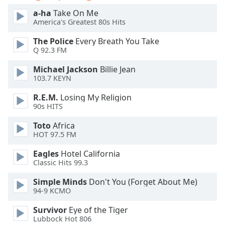
dialog
a-ha
Take On Me
window.
America's Greatest 80s Hits
Escape
will
The Police
Every Breath You Take
cancel
Q 92.3 FM
and
Michael Jackson
Billie Jean
close
103.7 KEYN
the
window.
R.E.M.
Losing My Religion
90s HITS
Text
Toto
Africa
Color
HOT 97.5 FM
Eagles
Hotel California
Opacity
Classic Hits 99.3
Simple Minds
Don't You (Forget About Me)
Text
94-9 KCMO
Background
Color
Survivor
Eye of the Tiger
Lubbock Hot 806