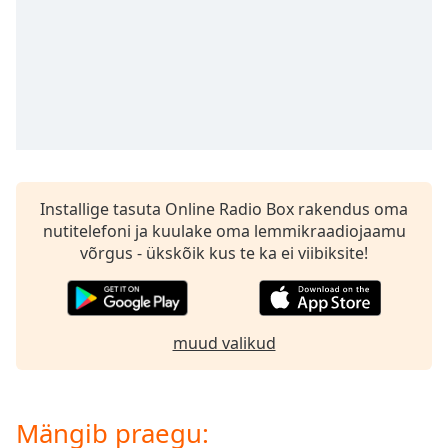
subtitles
settings
dialog
subtitles
off
,
selected
Audio
Track
Installige tasuta Online Radio Box rakendus oma
Picture-
in-
nutitelefoni ja kuulake oma lemmikraadiojaamu
Picture
võrgus - ükskõik kus te ka ei viibiksite!
Fullscreen
This
is
a
muud valikud
modal
window.
Beginning
Mängib praegu:
of