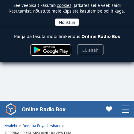
See veebisait kasutab
cookies
. Jätkates selle veebisaidi
kasutamist, nõustute meie küpsiste kasutamise poliitikaga.
Paigalda tasuta mobiilirakendus
Online Radio Box
Ei, aitäh
Online Radio Box
Video
Player
is
Avaleht
Deepika Priyadarshani
loading.
DEEPIKA PRIYADARSHANI - KAVIYA OBA