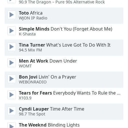
Color
90.9 The Dragon – Pure 90s Alternative Rock
Toto
Africa
Opacity
WJON IP Radio
Simple Minds
Don't You (Forget About Me)
Caption
K-Shasta
Area
Tina Turner
What's Love Got To Do With It
Background
94.5 Mix FM
Color
Men At Work
Down Under
WOMT
Opacity
Bon Jovi
Livin' On a Prayer
WEBONRADIO
Font
Size
Tears for Fears
Everybody Wants To Rule the World
X103.9
Text
Cyndi Lauper
Time After Time
98.7 The Spot
Edge
Style
The Weeknd
Blinding Lights