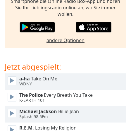
Beginning
Smartphone die Online Radio Box-App und hören
of
Sie Ihr Lieblingsradio online an, wo Sie immer
dialog
wollen.
window.
Escape
will
cancel
andere Optionen
and
close
the
Jetzt abgespielt:
window.
Text
a-ha
Take On Me
WDNY
Color
The Police
Every Breath You Take
K-EARTH 101
Opacity
Michael Jackson
Billie Jean
Splash 98.5Fm
Text
Background
R.E.M.
Losing My Religion