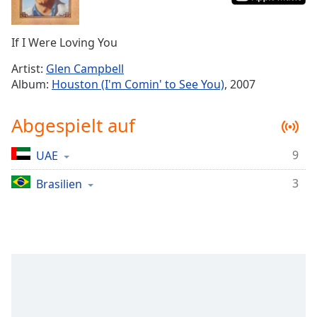
Remaining
Time
-
If I Were Loving You
-:-
Artist:
Glen Campbell
1x
Album:
Houston (I'm Comin' to See You)
, 2007
Playback
Rate
Abgespielt auf
Chapters
9
UAE
Chapters
3
Brasilien
Descriptions
descriptions
off
,
selected
Subtitles
subtitles
settings
,