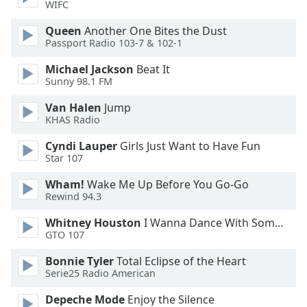
WIFC
Font
Queen
Another One Bites the Dust
Family
Passport Radio 103-7 & 102-1
Michael Jackson
Beat It
Reset
Sunny 98.1 FM
Done
Van Halen
Jump
Close
KHAS Radio
Modal
Dialog
End
Cyndi Lauper
Girls Just Want to Have Fun
Star 107
of
dialog
Wham!
Wake Me Up Before You Go-Go
window.
Rewind 94.3
Whitney Houston
I Wanna Dance With Somebody
GTO 107
Bonnie Tyler
Total Eclipse of the Heart
Serie25 Radio American
Depeche Mode
Enjoy the Silence