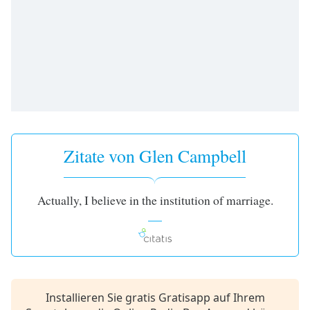
opens
subtitles
settings
dialog
subtitles
off
,
selected
Audio
Track
Zitate von Glen Campbell
Picture-
in-
Picture
Actually, I believe in the institution of marriage.
Fullscreen
This
is
a
modal
window.
Installieren Sie gratis Gratisapp auf Ihrem