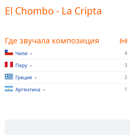
loading.
El Chombo - La Cripta
Play
Video
Play
Skip
Backward
Где звучала композиция
Skip
Forward
Mute
4
Чили
Current
Time
0:00
3
Перу
/
Duration
-:-
2
Греция
Loaded
:
1
Аргентина
0.00%
Stream
Type
LIVE
Seek to
live,
currently
behind
live
LIVE