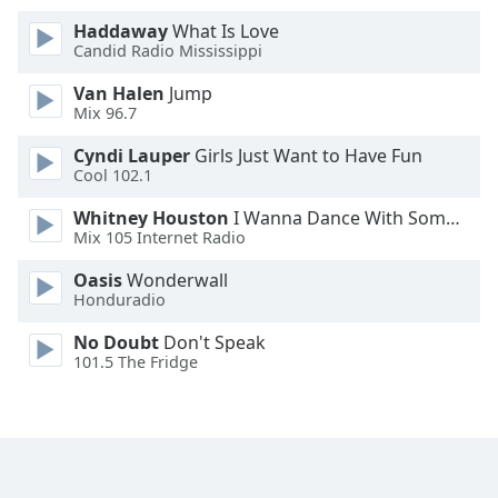
Haddaway
What Is Love
Opacity
Candid Radio Mississippi
Van Halen
Jump
Caption
Mix 96.7
Area
Cyndi Lauper
Girls Just Want to Have Fun
Background
Cool 102.1
Color
Whitney Houston
I Wanna Dance With Somebody
Mix 105 Internet Radio
Opacity
Oasis
Wonderwall
Honduradio
Font
Size
No Doubt
Don't Speak
101.5 The Fridge
Text
Edge
Style