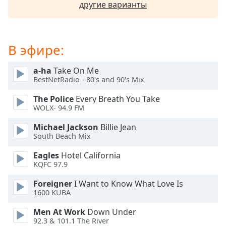
другие варианты
subtitles
settings
dialog
subtitles
В эфире:
off
,
selected
a-ha
Take On Me
BestNetRadio - 80's and 90's Mix
Audio
Track
The Police
Every Breath You Take
WOLX- 94.9 FM
Picture-
in-
Michael Jackson
Billie Jean
Picture
South Beach Mix
Fullscreen
This
Eagles
Hotel California
is
KQFC 97.9
a
modal
Foreigner
I Want to Know What Love Is
1600 KUBA
window.
Men At Work
Down Under
Beginning
92.3 & 101.1 The River