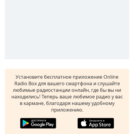
Remaining
Time
-
-:-
1x
Playback
Rate
Chapters
Chapters
Descriptions
Установите бесплатное приложение Online
Radio Box для вашего смартфона и слушайте
descriptions
любимые радиостанции онлайн, где бы вы ни
off
,
находились! Теперь ваше любимое радио у вас
selected
в кармане, благодаря нашему удобному
Subtitles
приложению.
subtitles
settings
,
opens