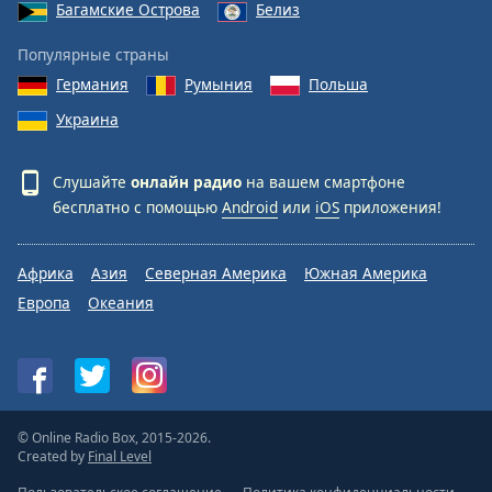
Багамские Острова
Белиз
Популярные страны
Германия
Румыния
Польша
Украина
Слушайте
онлайн радио
на вашем смартфоне
бесплатно с помощью
Android
или
iOS
приложения!
Африка
Азия
Северная Америка
Южная Америка
Европа
Океания
© Online Radio Box, 2015-2026.
Created by
Final Level