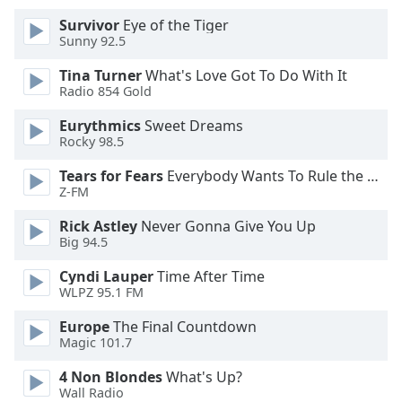
of
dialog
Survivor
Eye of the Tiger
Sunny 92.5
window.
Escape
Tina Turner
What's Love Got To Do With It
will
Radio 854 Gold
cancel
and
Eurythmics
Sweet Dreams
close
Rocky 98.5
the
Tears for Fears
Everybody Wants To Rule the World
window.
Z-FM
Text
Rick Astley
Never Gonna Give You Up
Color
Big 94.5
Cyndi Lauper
Time After Time
WLPZ 95.1 FM
Opacity
Europe
The Final Countdown
Magic 101.7
Text
Background
4 Non Blondes
What's Up?
Color
Wall Radio