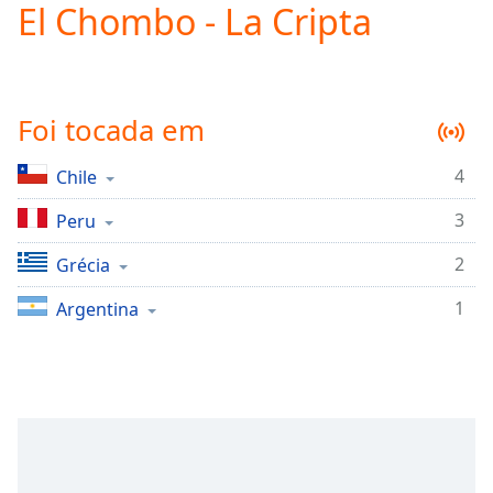
El Chombo - La Cripta
Play
Video
Play
Skip
Backward
Foi tocada em
Skip
Forward
Mute
4
Chile
Current
Time
0:00
3
Peru
/
Duration
-:-
2
Grécia
Loaded
:
1
Argentina
0.00%
Stream
Type
LIVE
Seek to
live,
currently
behind
live
LIVE
Remaining