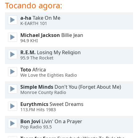
subtitles
Tocando agora:
settings
dialog
a-ha
Take On Me
subtitles
K-EARTH 101
off
,
selected
Michael Jackson
Billie Jean
94.9 KHI
Audio
R.E.M.
Losing My Religion
Track
95.9 The Rocket
Picture-
in-
Toto
Africa
Picture
We Love the Eighties Radio
Fullscreen
This
Simple Minds
Don't You (Forget About Me)
Monroe County Radio
is
a
Eurythmics
Sweet Dreams
modal
113.FM Hits 1983
window.
Bon Jovi
Livin' On a Prayer
Pop Radio 93.5
Beginning
of