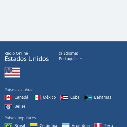
Family
Reset
Done
Close
Modal
Dialog
End
Rádio Online
Idioma:
of
Estados Unidos
Português
dialog
window.
Países vizinhos
Canadá
México
Cuba
Bahamas
Belize
Países populares
Brasil
Colômbia
Argentina
Peru