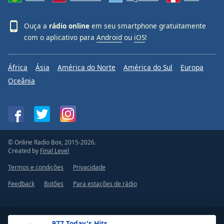
Ouça a
rádio online
em seu smartphone gratuitamente
com o aplicativo para
Android
ou
iOS
!
África
Ásia
América do Norte
América do Sul
Europa
Oceânia
© Online Radio Box, 2015-2026.
Created by
Final Level
Termos e condições
Privacidade
Feedback
Botões
Para estações de rádio
.977 Today's Hits