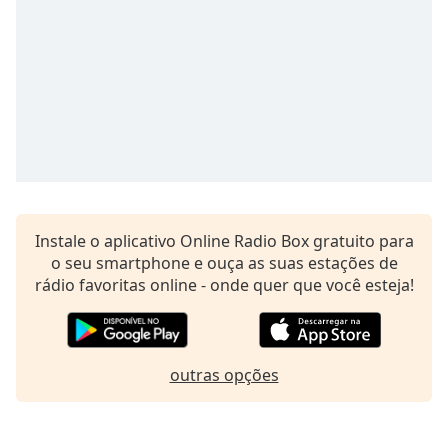
Time
-
-:-
1x
Playback
Rate
Chapters
Chapters
Descriptions
Instale o aplicativo Online Radio Box gratuito para
o seu smartphone e ouça as suas estações de
descriptions
rádio favoritas online - onde quer que você esteja!
off
,
selected
Subtitles
outras opções
subtitles
settings
,
opens