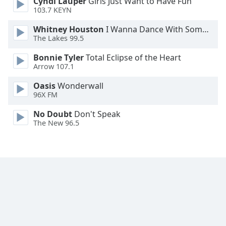
Cyndi Lauper
Girls Just Want to Have Fun
103.7 KEYN
Opacity
Whitney Houston
I Wanna Dance With Somebody
The Lakes 99.5
Caption
Area
Bonnie Tyler
Total Eclipse of the Heart
Background
Arrow 107.1
Color
Oasis
Wonderwall
96X FM
Opacity
No Doubt
Don't Speak
The New 96.5
Font
Size
Text
Edge
Style
Font