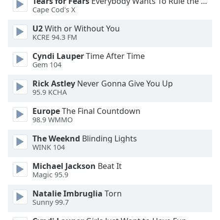
Tears for Fears
Everybody Wants To Rule the World
dialog
Cape Cod's X
window.
Escape
U2
With or Without You
will
KCRE 94.3 FM
cancel
Cyndi Lauper
Time After Time
and
Gem 104
close
the
Rick Astley
Never Gonna Give You Up
window.
95.9 KCHA
Europe
The Final Countdown
Text
98.9 WMMO
Color
The Weeknd
Blinding Lights
WINK 104
Opacity
Michael Jackson
Beat It
Magic 95.9
Text
Background
Natalie Imbruglia
Torn
Sunny 99.7
Color