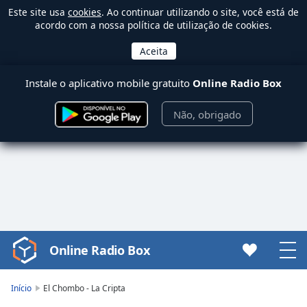
Este site usa
cookies
. Ao continuar utilizando o site, você está de
acordo com a nossa política de utilização de cookies.
Instale o aplicativo mobile gratuito
Online Radio Box
Não, obrigado
Online Radio Box
Video
Player
is
Início
El Chombo - La Cripta
loading.