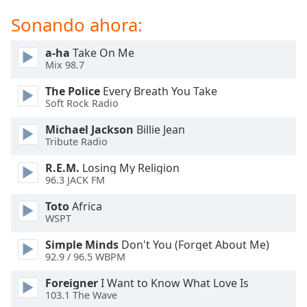
opens
subtitles
Sonando ahora:
settings
dialog
a-ha
Take On Me
subtitles
Mix 98.7
off
,
selected
The Police
Every Breath You Take
Soft Rock Radio
Audio
Michael Jackson
Billie Jean
Track
Tribute Radio
Picture-
in-
R.E.M.
Losing My Religion
Picture
96.3 JACK FM
Fullscreen
This
Toto
Africa
WSPT
is
a
Simple Minds
Don't You (Forget About Me)
modal
92.9 / 96.5 WBPM
window.
Foreigner
I Want to Know What Love Is
103.1 The Wave
Beginning