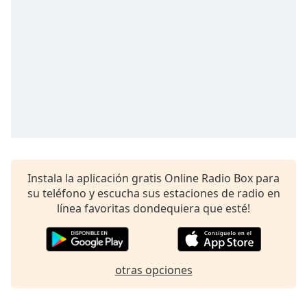
Remaining
Time
-
-:-
1x
Playback
Rate
Chapters
Chapters
Descriptions
Instala la aplicación gratis Online Radio Box para
su teléfono y escucha sus estaciones de radio en
descriptions
línea favoritas dondequiera que esté!
off
,
selected
Subtitles
otras opciones
subtitles
settings
,