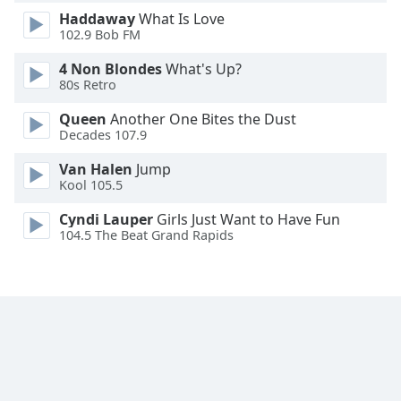
Haddaway
What Is Love
102.9 Bob FM
Opacity
4 Non Blondes
What's Up?
80s Retro
Caption
Area
Queen
Another One Bites the Dust
Background
Decades 107.9
Color
Van Halen
Jump
Kool 105.5
Opacity
Cyndi Lauper
Girls Just Want to Have Fun
104.5 The Beat Grand Rapids
Font
Size
Text
Edge
Style