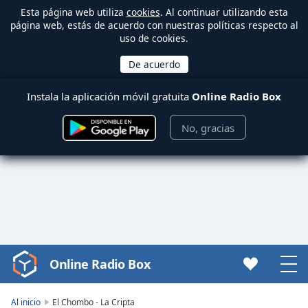
Esta página web utiliza
cookies
. Al continuar utilizando esta
página web, estás de acuerdo con nuestras políticas respecto al
uso de cookies.
Instala la aplicación móvil gratuita
Online Radio Box
No, gracias
Online Radio Box
Video
Player
is
Al inicio
El Chombo - La Cripta