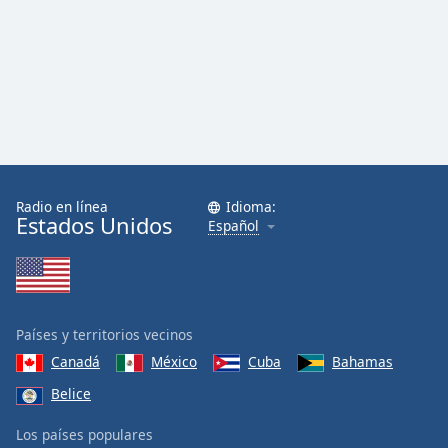
Font
Family
Reset
Done
Close
Modal
Dialog
End
Radio en línea
Idioma:
of
Estados Unidos
Español
dialog
window.
Países y territorios vecinos
Canadá
México
Cuba
Bahamas
Belice
Los países populares