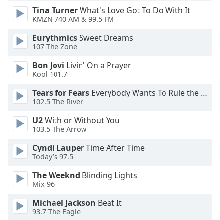
of
Tina Turner
What's Love Got To Do With It
dialog
KMZN 740 AM & 99.5 FM
window.
Escape
Eurythmics
Sweet Dreams
will
107 The Zone
cancel
Bon Jovi
Livin' On a Prayer
and
Kool 101.7
close
the
Tears for Fears
Everybody Wants To Rule the World
window.
102.5 The River
U2
With or Without You
Text
103.5 The Arrow
Color
Cyndi Lauper
Time After Time
Today’s 97.5
Opacity
The Weeknd
Blinding Lights
Mix 96
Text
Background
Michael Jackson
Beat It
93.7 The Eagle
Color