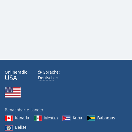
Font
Family
Reset
Done
Close
Modal
Dialog
End
of
Onlineradio
Sprache:
dialog
USA
Deutsch
window.
Benachbarte Länder
Kanada
Mexiko
Kuba
Bahamas
Belize