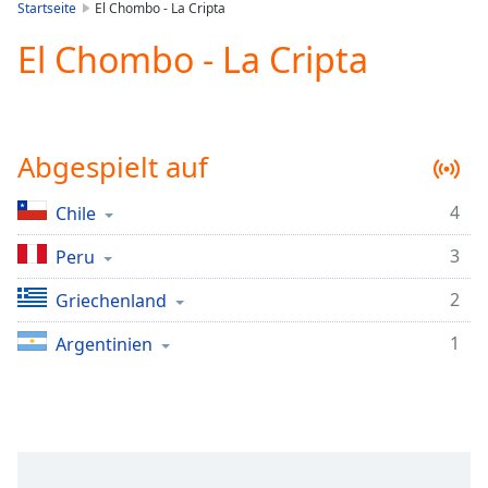
is
Startseite
El Chombo - La Cripta
loading.
El Chombo - La Cripta
Play
Video
Play
Skip
Backward
Abgespielt auf
Skip
Forward
Mute
4
Chile
Current
Time
0:00
3
Peru
/
Duration
-:-
2
Griechenland
Loaded
:
1
Argentinien
0.00%
Stream
Type
LIVE
Seek to
live,
currently
behind
live
LIVE