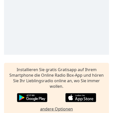
Remaining
Time
-
-:-
1x
Playback
Rate
Chapters
Chapters
Descriptions
Installieren Sie gratis Gratisapp auf Ihrem
Smartphone die Online Radio Box-App und hören
descriptions
Sie Ihr Lieblingsradio online an, wo Sie immer
off
,
wollen.
selected
Subtitles
subtitles
andere Optionen
settings
,