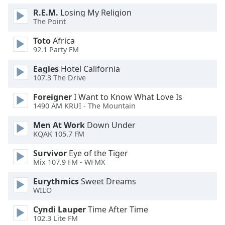
Color
R.E.M.
Losing My Religion
The Point
Opacity
Toto
Africa
92.1 Party FM
Caption
Eagles
Hotel California
Area
107.3 The Drive
Background
Color
Foreigner
I Want to Know What Love Is
1490 AM KRUI - The Mountain
Opacity
Men At Work
Down Under
KQAK 105.7 FM
Font
Survivor
Eye of the Tiger
Size
Mix 107.9 FM - WFMX
Eurythmics
Sweet Dreams
Text
WILO
Edge
Cyndi Lauper
Time After Time
Style
102.3 Lite FM