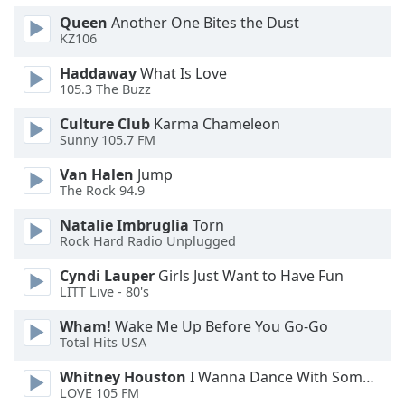
Queen
Another One Bites the Dust
Font
KZ106
Family
Haddaway
What Is Love
105.3 The Buzz
Reset
Culture Club
Karma Chameleon
Done
Sunny 105.7 FM
Close
Modal
Van Halen
Jump
Dialog
The Rock 94.9
End
of
Natalie Imbruglia
Torn
dialog
Rock Hard Radio Unplugged
window.
Cyndi Lauper
Girls Just Want to Have Fun
LITT Live - 80's
Wham!
Wake Me Up Before You Go-Go
Total Hits USA
Whitney Houston
I Wanna Dance With Somebody
LOVE 105 FM