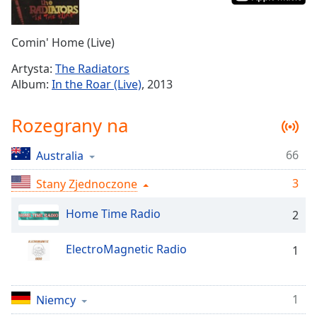
Remaining
Time
-
Comin' Home (Live)
-:-
Artysta:
The Radiators
1x
Album:
In the Roar (Live)
, 2013
Playback
Rate
Rozegrany na
Chapters
66
Australia
Chapters
3
Stany Zjednoczone
Descriptions
descriptions
Home Time Radio
2
off
,
selected
ElectroMagnetic Radio
1
Subtitles
subtitles
1
Niemcy
settings
,