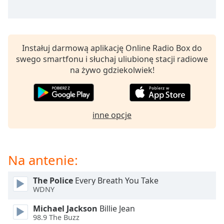
Beginning
of
dialog
window.
Escape
Instałuj darmową aplikację Online Radio Box do
will
swego smartfonu i słuchaj uliubionę stacji radiowe
cancel
na żywo gdziekolwiek!
and
close
the
window.
inne opcje
Text
Color
Na antenie:
Opacity
The Police
Every Breath You Take
WDNY
Text
Michael Jackson
Billie Jean
Background
98.9 The Buzz