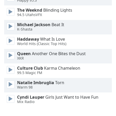
Happy 95.3
Font
The Weeknd
Blinding Lights
Family
94.5 UtahsVFX
Michael Jackson
Beat It
K-Shasta
Reset
Done
Haddaway
What Is Love
Close
World Hits (Classic Top Hits)
Modal
Dialog
Queen
Another One Bites the Dust
End
XKR
of
dialog
Culture Club
Karma Chameleon
window.
99.5 Magic FM
Natalie Imbruglia
Torn
Warm 98
Cyndi Lauper
Girls Just Want to Have Fun
Mix Radio