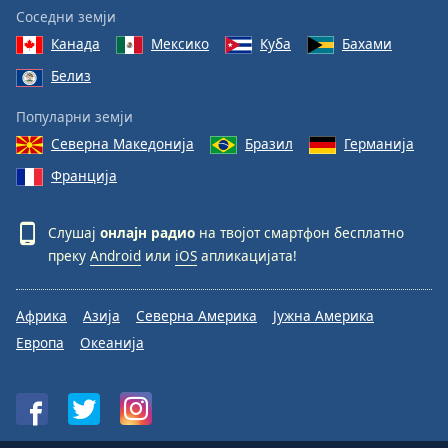
Соседни земји
Канада
Мексико
Куба
Бахами
Белиз
Популарни земји
Северна Македонија
Бразил
Германија
Франција
Слушај
онлајн радио
на твојот смартфон бесплатно
преку
Android
или
iOS
апликацијата!
Африка
Азија
Северна Америка
Јужна Америка
Европа
Океанија