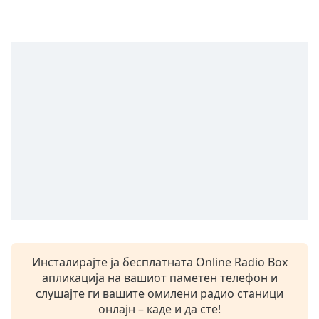
opens
subtitles
settings
dialog
subtitles
off
,
selected
Audio
Track
Picture-
in-
Picture
Fullscreen
This
is
a
Инсталирајте ја бесплатната Online Radio Box
modal
апликација на вашиот паметен телефон и
window.
слушајте ги вашите омилени радио станици
онлајн – каде и да сте!