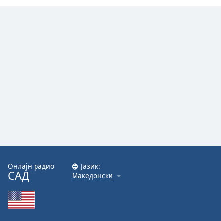
Онлајн радио
Јазик:
САД
Македонски