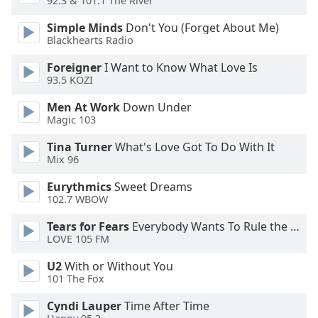
Color
92.3 & 101.1 The River
Simple Minds
Don't You (Forget About Me)
Blackhearts Radio
Opacity
Foreigner
I Want to Know What Love Is
93.5 KOZI
Caption
Area
Men At Work
Down Under
Background
Magic 103
Color
Tina Turner
What's Love Got To Do With It
Mix 96
Opacity
Eurythmics
Sweet Dreams
102.7 WBOW
Font
Tears for Fears
Everybody Wants To Rule the World
Size
LOVE 105 FM
U2
With or Without You
Text
101 The Fox
Edge
Style
Cyndi Lauper
Time After Time