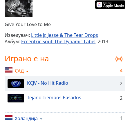
Remaining
Time
-
-:-
Give Your Love to Me
1x
Изведувач:
Little Jr. Jesse & The Tear Drops
Playback
Албум:
Eccentric Soul: The Dynamic Label
, 2013
Rate
Chapters
Играно е на
Chapters
4
САД
Descriptions
KCJV - No Hit Radio
2
descriptions
off
,
Tejano Tiempos Pasados
2
selected
Subtitles
1
Холандија
subtitles
settings
,