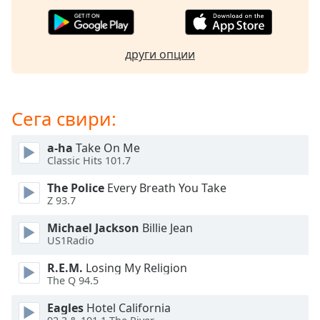
Beginning
of
dialog
window.
други опции
Escape
will
cancel
and
Сега свири:
close
the
a-ha
Take On Me
window.
Classic Hits 101.7
The Police
Every Breath You Take
Text
Z 93.7
Color
Michael Jackson
Billie Jean
US1Radio
Opacity
R.E.M.
Losing My Religion
The Q 94.5
Text
Background
Eagles
Hotel California