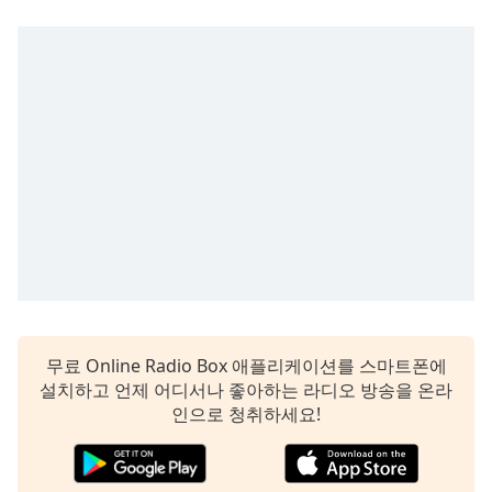
subtitles
settings
dialog
subtitles
off
,
selected
Audio
Track
Picture-
in-
Picture
Fullscreen
This
is
a
무료 Online Radio Box 애플리케이션를 스마트폰에
modal
설치하고 언제 어디서나 좋아하는 라디오 방송을 온라
window.
인으로 청취하세요!
Beginning
of