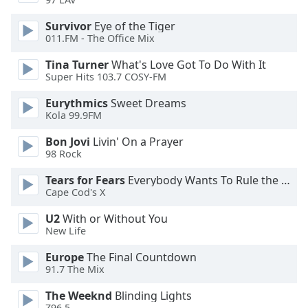
Opacity
Survivor
Eye of the Tiger
011.FM - The Office Mix
Caption
Tina Turner
What's Love Got To Do With It
Area
Super Hits 103.7 COSY-FM
Background
Color
Eurythmics
Sweet Dreams
Kola 99.9FM
Bon Jovi
Livin' On a Prayer
Opacity
98 Rock
Tears for Fears
Everybody Wants To Rule the World
Font
Cape Cod's X
Size
U2
With or Without You
New Life
Text
Edge
Europe
The Final Countdown
Style
91.7 The Mix
The Weeknd
Blinding Lights
Font
Z96.5