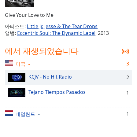
Time
-
-:-
Give Your Love to Me
1x
아티스트:
Little Jr. Jesse & The Tear Drops
Playback
앨범:
Eccentric Soul: The Dynamic Label
, 2013
Rate
Chapters
에서 재생되었습니다
Chapters
3
미국
Descriptions
KCJV - No Hit Radio
2
descriptions
off
,
Tejano Tiempos Pasados
1
selected
Subtitles
1
네덜란드
subtitles
settings
,
opens