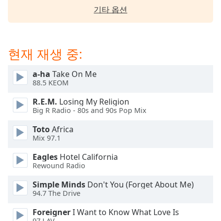
dialog
기타 옵션
window.
Escape
will
cancel
현재 재생 중:
and
close
a-ha
Take On Me
the
88.5 KEOM
window.
R.E.M.
Losing My Religion
Big R Radio - 80s and 90s Pop Mix
Text
Color
Toto
Africa
Mix 97.1
Opacity
Eagles
Hotel California
Rewound Radio
Text
Simple Minds
Don't You (Forget About Me)
Background
94.7 The Drive
Color
Foreigner
I Want to Know What Love Is
97 LAV