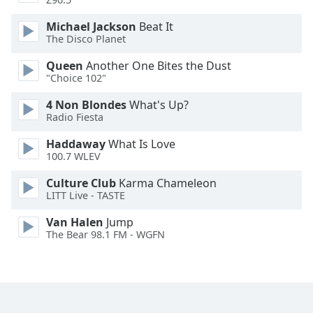
Family
Michael Jackson
Beat It
The Disco Planet
Reset
Queen
Another One Bites the Dust
Done
"Choice 102"
Close
Modal
4 Non Blondes
What's Up?
Dialog
Radio Fiesta
End
of
Haddaway
What Is Love
dialog
100.7 WLEV
window.
Culture Club
Karma Chameleon
LITT Live - TASTE
Van Halen
Jump
The Bear 98.1 FM - WGFN