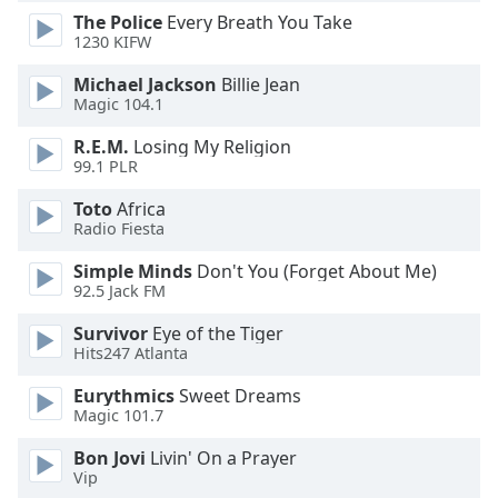
dialog
The Police
Every Breath You Take
window.
1230 KIFW
Escape
Michael Jackson
Billie Jean
will
Magic 104.1
cancel
and
R.E.M.
Losing My Religion
close
99.1 PLR
the
window.
Toto
Africa
Radio Fiesta
Text
Simple Minds
Don't You (Forget About Me)
Color
92.5 Jack FM
Survivor
Eye of the Tiger
Opacity
Hits247 Atlanta
Eurythmics
Sweet Dreams
Text
Magic 101.7
Background
Bon Jovi
Livin' On a Prayer
Color
Vip