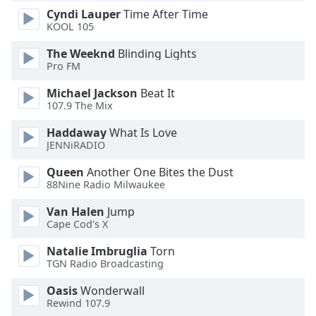
Cyndi Lauper
Time After Time
Opacity
KOOL 105
The Weeknd
Blinding Lights
Caption
Pro FM
Area
Background
Michael Jackson
Beat It
Color
107.9 The Mix
Haddaway
What Is Love
Opacity
JENNiRADIO
Queen
Another One Bites the Dust
88Nine Radio Milwaukee
Font
Size
Van Halen
Jump
Cape Cod's X
Text
Natalie Imbruglia
Torn
Edge
TGN Radio Broadcasting
Style
Oasis
Wonderwall
Rewind 107.9
Font