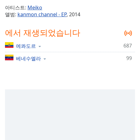
Time
-
아티스트:
Meiko
-:-
앨범:
kanmon channel - EP
, 2014
1x
에서 재생되었습니다
Playback
Rate
687
에콰도르
Chapters
99
Chapters
베네수엘라
Descriptions
descriptions
off
,
selected
Subtitles
subtitles
settings
,
opens