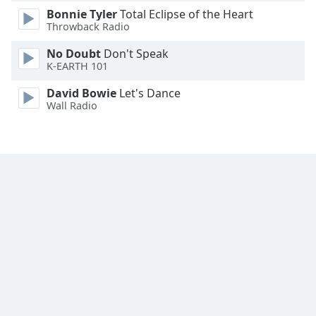
Bonnie Tyler
Total Eclipse of the Heart
Family
Throwback Radio
No Doubt
Don't Speak
Reset
K-EARTH 101
Done
Close
David Bowie
Let's Dance
Modal
Wall Radio
Dialog
End
of
dialog
window.