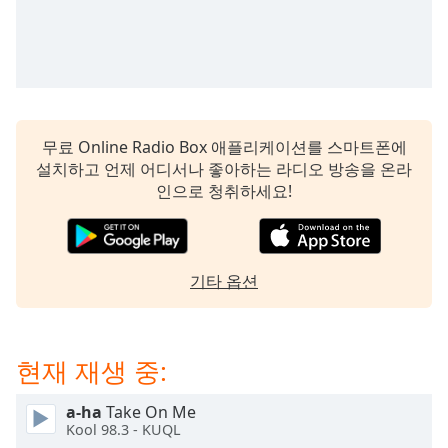
subtitles
settings
dialog
subtitles
off
,
selected
무료 Online Radio Box 애플리케이션를 스마트폰에
Audio
설치하고 언제 어디서나 좋아하는 라디오 방송을 온라
Track
인으로 청취하세요!
Picture-
in-
Picture
Fullscreen
This
기타 옵션
is
a
modal
현재 재생 중:
window.
a-ha
Take On Me
Beginning
Kool 98.3 - KUQL
of