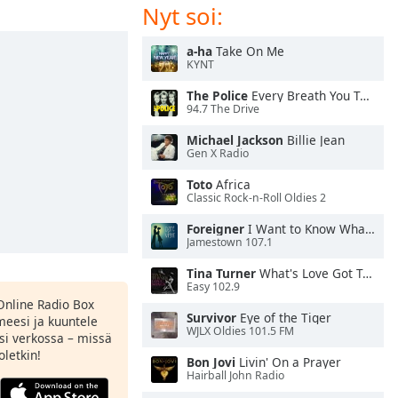
Nyt soi:
a-ha
Take On Me
KYNT
The Police
Every Breath You Take
94.7 The Drive
Michael Jackson
Billie Jean
Gen X Radio
Toto
Africa
Classic Rock-n-Roll Oldies 2
Foreigner
I Want to Know What Love Is
Jamestown 107.1
Tina Turner
What's Love Got To Do With It
Easy 102.9
Online Radio Box
Survivor
Eye of the Tiger
meesi ja kuuntele
WJLX Oldies 101.5 FM
si verkossa – missä
oletkin!
Bon Jovi
Livin' On a Prayer
Hairball John Radio