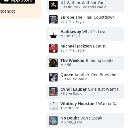
U2
With or Without You
Classic Rock Legends Radio
htoehdot
Europe
The Final Countdown
96.9 The Eagle
Haddaway
What Is Love
Magic 102.1
Michael Jackson
Beat It
93.7 The Eagle
The Weeknd
Blinding Lights
Mix 96
Queen
Another One Bites the Dust
80s Music Radio
Cyndi Lauper
Girls Just Want to Have Fun
PB Live Radio
Whitney Houston
I Wanna Dance With Somebody
The Breeze
No Doubt
Don't Speak
Mix 106.3 FM