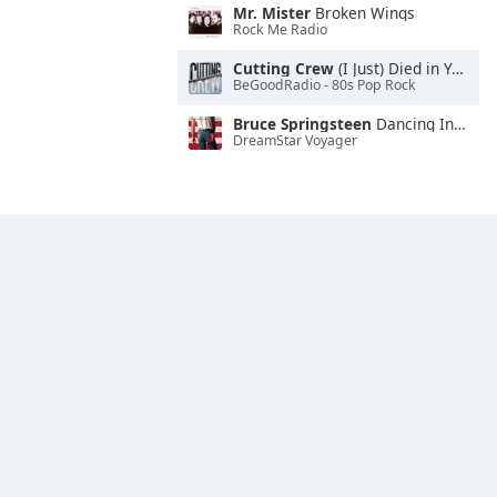
Mr. Mister
Broken Wings
Rock Me Radio
Cutting Crew
(I Just) Died in Your Arms
BeGoodRadio - 80s Pop Rock
Bruce Springsteen
Dancing In the Dark
DreamStar Voyager