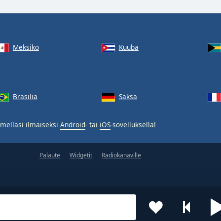
Meksiko
Kuuba
Brasilia
Saksa
mellasi ilmaiseksi
Android
- tai
iOS
-sovelluksella!
Palaute
Widgetit
Radiokanaville