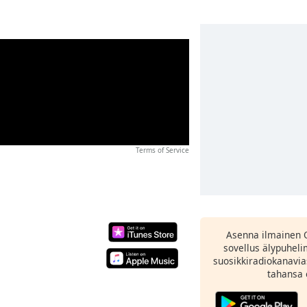
Terms of Service
Asenna ilmainen 
sovellus älypuheli
suosikkiradiokanavia
tahansa 