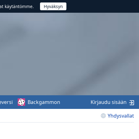
vat käytäntömme.
eversi
Backgammon
Kirjaudu sisään
Yhdysvallat