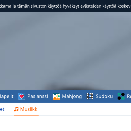
atkamalla tämän sivuston käyttöä hyväksyt evästeiden käyttöä koske
lapelit
Pasianssi
Mahjong
Sudoku
R
et
Musiikki