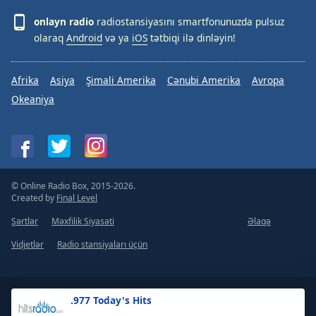
onlayn radio
radiostansiyasını smartfonunuzda pulsuz
olaraq
Android
və ya
iOS
tətbiqi ilə dinləyin!
Afrika
Asiya
Şimali Amerika
Cənubi Amerika
Avropa
Okeaniya
© Online Radio Box, 2015-2026.
Created by
Final Level
Şərtlər
Məxfilik Siyasəti
Əlaqə
Vidjetlər
Radio stansiyaları üçün
.977 Today's Hits