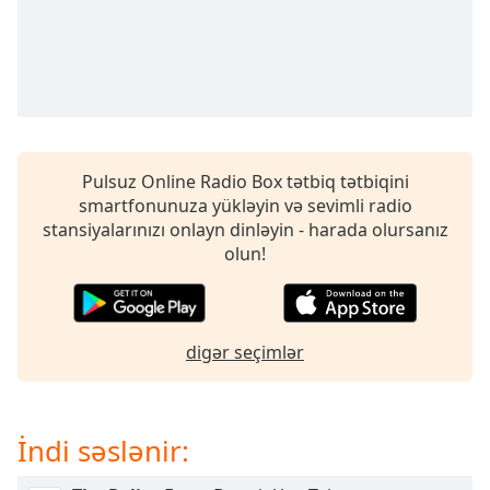
opens
subtitles
settings
dialog
subtitles
off
,
selected
Pulsuz Online Radio Box tətbiq tətbiqini
Audio
smartfonunuza yükləyin və sevimli radio
Track
stansiyalarınızı onlayn dinləyin - harada olursanız
Picture-
olun!
in-
Picture
Fullscreen
This
is
digər seçimlər
a
modal
window.
İndi səslənir:
Beginning