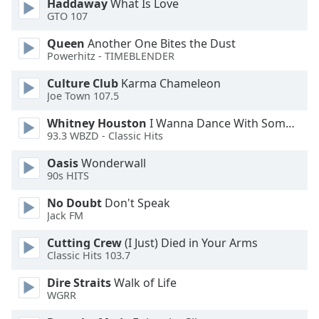
Haddaway
What Is Love
GTO 107
Opacity
Queen
Another One Bites the Dust
Powerhitz - TIMEBLENDER
Caption
Culture Club
Karma Chameleon
Area
Joe Town 107.5
Background
Color
Whitney Houston
I Wanna Dance With Somebody
93.3 WBZD - Classic Hits
Opacity
Oasis
Wonderwall
90s HITS
Font
No Doubt
Don't Speak
Jack FM
Size
Cutting Crew
(I Just) Died in Your Arms
Classic Hits 103.7
Text
Edge
Dire Straits
Walk of Life
Style
WGRR