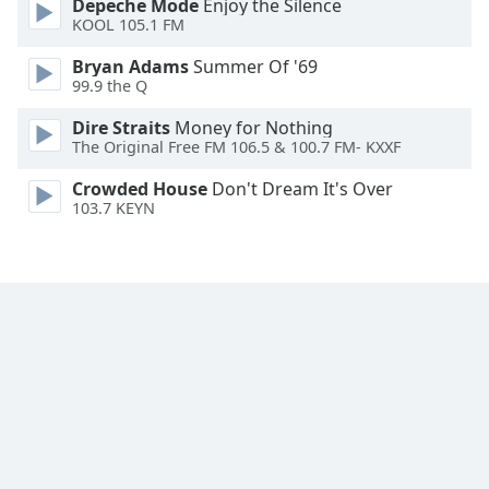
Depeche Mode
Enjoy the Silence
Font
KOOL 105.1 FM
Family
Bryan Adams
Summer Of '69
99.9 the Q
Reset
Dire Straits
Money for Nothing
Done
The Original Free FM 106.5 & 100.7 FM- KXXF
Close
Modal
Crowded House
Don't Dream It's Over
Dialog
103.7 KEYN
End
of
dialog
window.