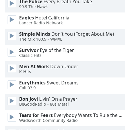
The Police
Every Breath You Take
of
99.9 The Hawk
dialog
window.
Eagles
Hotel California
Escape
Lancer Radio Network
will
Simple Minds
Don't You (Forget About Me)
cancel
The Mix 100.9 - WMXE
and
close
Survivor
Eye of the Tiger
the
Classic Hits
window.
Men At Work
Down Under
K-Hits
Text
Color
Eurythmics
Sweet Dreams
Cali 93.9
Opacity
Bon Jovi
Livin' On a Prayer
BeGoodRadio - 80s Metal
Text
Tears for Fears
Everybody Wants To Rule the World
Background
Wadsworth Community Radio
Color