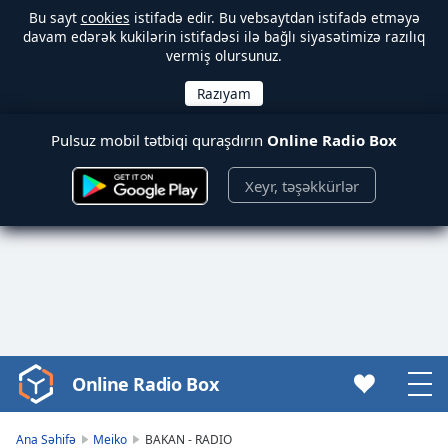
Bu sayt
cookies
istifadə edir. Bu vebsaytdan istifadə etməyə
davam edərək kukilərin istifadəsi ilə bağlı siyasətimizə razılıq
vermiş olursunuz.
Pulsuz mobil tətbiqi quraşdırın
Online Radio Box
Xeyr, təşəkkürlər
Online Radio Box
Video
Player
is
Ana Səhifə
Meiko
BAKAN - RADIO