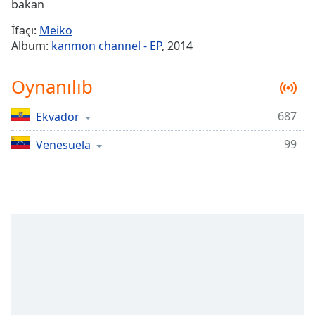
Remaining
bakan
Time
-
İfaçı:
Meiko
-:-
Album:
kanmon channel - EP
, 2014
1x
Oynanılıb
Playback
Rate
687
Ekvador
Chapters
99
Chapters
Venesuela
Descriptions
descriptions
off
,
selected
Subtitles
subtitles
settings
,