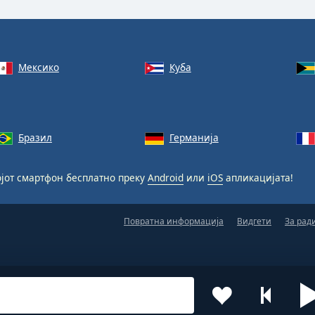
Мексико
Куба
Бразил
Германија
јот смартфон бесплатно преку
Android
или
iOS
апликацијата!
Повратна информација
Видгети
За рад