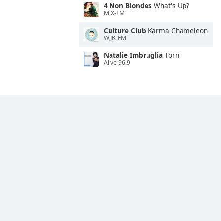
4 Non Blondes
What's Up?
MIX-FM
Culture Club
Karma Chameleon
WJJK-FM
Natalie Imbruglia
Torn
Alive 96.9