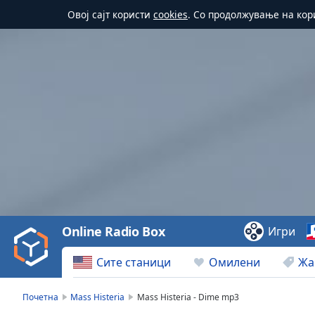
Овој сајт користи
cookies
. Со продолжување на кор
Video
Player
is
loading.
Play
Video
Online Radio Box
Игри
Play
Skip
Сите станици
Омилени
Жа
Backward
Skip
Forward
Почетна
Mass Histeria
Mass Histeria - Dime mp3
Mute