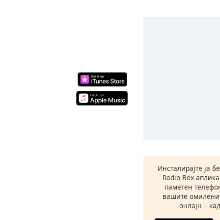
Инсталирајте ја б
Radio Box аплик
паметен телефон
вашите омилени
онлајн – кад