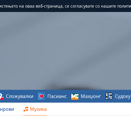
истењето на оваа веб-страница, се согласувате со нашите полит
Сложувалки
Пасианс
Махџонг
Судоку
нрови
Музика