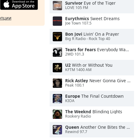
Survivor
Eye of the Tiger
LOVE 105 FM
опции
Eurythmics
Sweet Dreams
Joe Town 107.5
Bon Jovi
Livin' On a Prayer
Big R Radio - Rock Top 40
Tears for Fears
Everybody Wants To Rule the World
2WD 101.3
U2
With or Without You
KFTM 1400 AM
Rick Astley
Never Gonna Give You Up
Peak 100.1
Europe
The Final Countdown
KIOA
The Weeknd
Blinding Lights
Rookery Radio
Queen
Another One Bites the Dust
Rewind 97.7