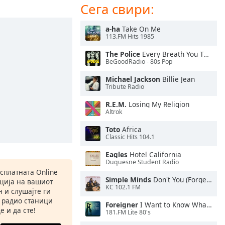
Сега свири:
a-ha
Take On Me
113.FM Hits 1985
The Police
Every Breath You Take
BeGoodRadio - 80s Pop
Michael Jackson
Billie Jean
Tribute Radio
R.E.M.
Losing My Religion
Altrok
Toto
Africa
Classic Hits 104.1
Eagles
Hotel California
Duquesne Student Radio
есплатната Online
Simple Minds
Don't You (Forget About Me)
ација на вашиот
KC 102.1 FM
 и слушајте ги
 радио станици
Foreigner
I Want to Know What Love Is
е и да сте!
181.FM Lite 80's