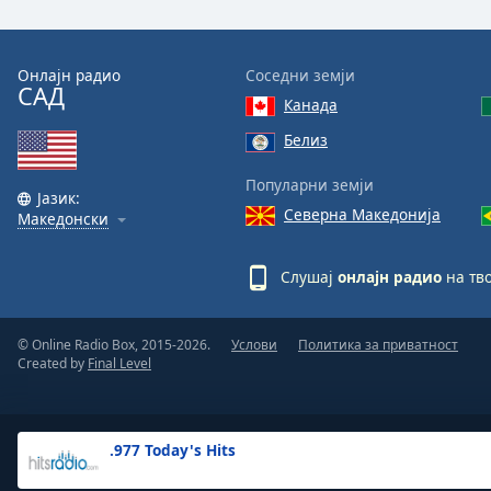
the
window.
Онлајн радио
Соседни земји
САД
Text
Канада
Color
Белиз
Opacity
Популарни земји
Јазик:
Северна Македонија
Македонски
Text
Background
Слушај
онлајн радио
на тво
Color
© Online Radio Box, 2015-2026.
Услови
Политика за приватност
Opacity
Created by
Final Level
Caption
Area
.977 Today's Hits
Background