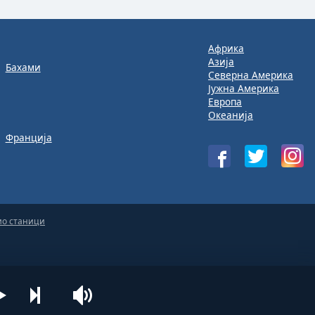
Африка
Азија
Бахами
Северна Америка
Јужна Америка
Европа
Океанија
Франција
ио станици