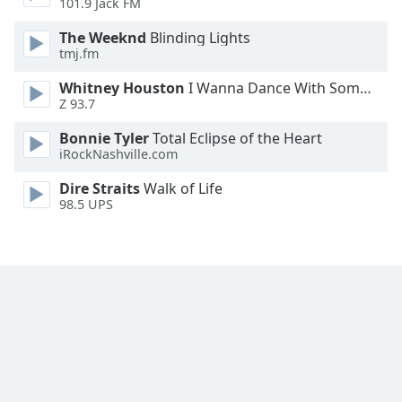
101.9 Jack FM
Font
Family
The Weeknd
Blinding Lights
tmj.fm
Whitney Houston
I Wanna Dance With Somebody
Reset
Z 93.7
Done
Close
Bonnie Tyler
Total Eclipse of the Heart
Modal
iRockNashville.com
Dialog
End
Dire Straits
Walk of Life
of
98.5 UPS
dialog
window.