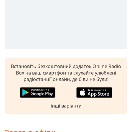
subtitles
settings
dialog
subtitles
off
,
selected
Audio
Track
Встановіть безкоштовний додаток Online Radio
Picture-
in-
Box на ваш смартфон та слухайте улюблені
Picture
радіостанції онлайн, де б ви не були!
Fullscreen
This
is
a
інші варіанти
modal
window.
Beginning