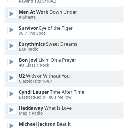
Rewind 103.5/104.3
Opacity
Men At Work
Down Under
K-Shasta
Survivor
Eye of the Tiger
Caption
98.7 The Spot
Area
Background
Eurythmics
Sweet Dreams
Color
BXR Radio
Bon Jovi
Livin' On a Prayer
Opacity
4U Classic Rock
U2
With or Without You
Font
Classic Hits 104.1
Size
Cyndi Lauper
Time After Time
BestNetRadio - 80's Mellow
Text
Haddaway
What Is Love
Edge
Magic Radio
Style
Michael Jackson
Beat It