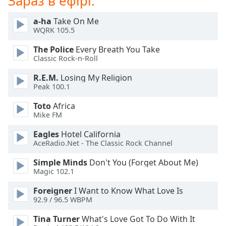
Зараз в ефірі:
of
dialog
a-ha
Take On Me
window.
WQRK 105.5
Escape
will
The Police
Every Breath You Take
cancel
Classic Rock-n-Roll
and
R.E.M.
Losing My Religion
close
Peak 100.1
the
window.
Toto
Africa
Mike FM
Text
Eagles
Hotel California
Color
AceRadio.Net - The Classic Rock Channel
Simple Minds
Don't You (Forget About Me)
Opacity
Magic 102.1
Foreigner
I Want to Know What Love Is
Text
92.9 / 96.5 WBPM
Background
Color
Tina Turner
What's Love Got To Do With It