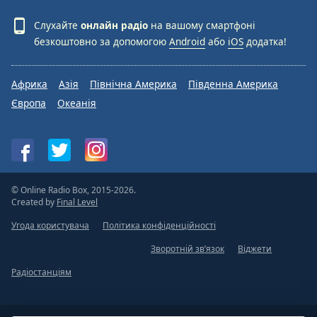
Слухайте
онлайн радіо
на вашому смартфоні
безкоштовно за допомогою
Android
або
iOS
додатка!
Африка
Азія
Північна Америка
Південна Америка
Європа
Океанія
© Online Radio Box, 2015-2026.
Created by
Final Level
Угода користувача
Політика конфіденційності
Зворотній зв’язок
Віджети
Радіостанціям