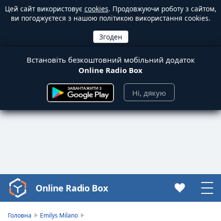
Цей сайт використовує
cookies
. Продовжуючи роботу з сайтом,
ви погоджуєтеся з нашою політикою використання cookies.
Встановіть безкоштовний мобільний додаток
Online Radio Box
Ні, дякую
Online Radio Box
Video
Player
is
Головна
Emilys Milano