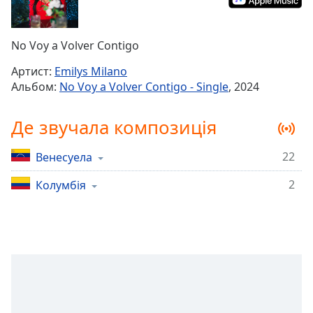
Remaining
Time
-
-:-
No Voy a Volver Contigo
1x
Артист:
Emilys Milano
Playback
Альбом:
No Voy a Volver Contigo - Single
, 2024
Rate
Chapters
Де звучала композиція
Chapters
22
Венесуела
Descriptions
2
Колумбія
descriptions
off
,
selected
Subtitles
subtitles
settings
,
opens