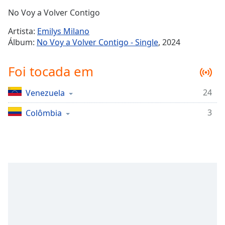
Time
-
No Voy a Volver Contigo
-:-
Artista:
Emilys Milano
1x
Álbum:
No Voy a Volver Contigo - Single
, 2024
Playback
Rate
Foi tocada em
Chapters
24
Venezuela
Chapters
3
Colômbia
Descriptions
descriptions
off
,
selected
Subtitles
subtitles
settings
,
opens