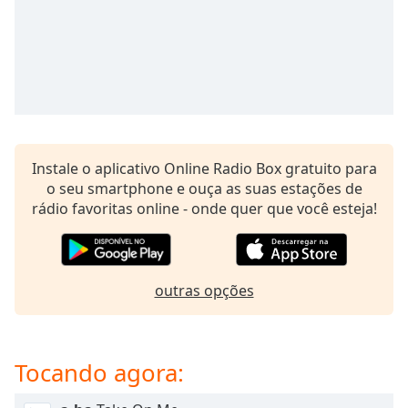
subtitles
settings
dialog
subtitles
off
,
selected
Audio
Track
Instale o aplicativo Online Radio Box gratuito para
o seu smartphone e ouça as suas estações de
Picture-
in-
rádio favoritas online - onde quer que você esteja!
Picture
Fullscreen
This
is
outras opções
a
modal
window.
Tocando agora:
Beginning
of