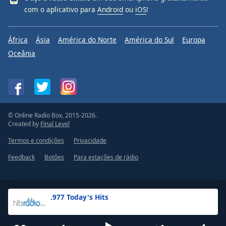
com o aplicativo para
Android
ou
iOS
!
África
Ásia
América do Norte
América do Sul
Europa
Oceânia
© Online Radio Box, 2015-2026.
Created by
Final Level
Termos e condições
Privacidade
Feedback
Botões
Para estações de rádio
.977 Today's Hits