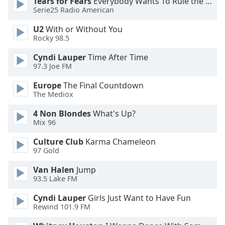
Tears for Fears
Everybody Wants To Rule the World
Serie25 Radio American
Opacity
U2
With or Without You
Rocky 98.5
Caption
Area
Cyndi Lauper
Time After Time
Background
97.3 Joe FM
Color
Europe
The Final Countdown
The Mediox
Opacity
4 Non Blondes
What's Up?
Mix 96
Font
Culture Club
Karma Chameleon
Size
97 Gold
Van Halen
Jump
Text
93.5 Lake FM
Edge
Style
Cyndi Lauper
Girls Just Want to Have Fun
Rewind 101.9 FM
Font