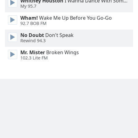
Whitney Houston
I Wanna Dance With Somebody
Family
My 95.7
Wham!
Wake Me Up Before You Go-Go
92.7 BOB FM
Reset
Done
No Doubt
Don't Speak
Close
Rewind 94.3
Modal
Dialog
Mr. Mister
Broken Wings
End
102.3 Lite FM
of
dialog
window.