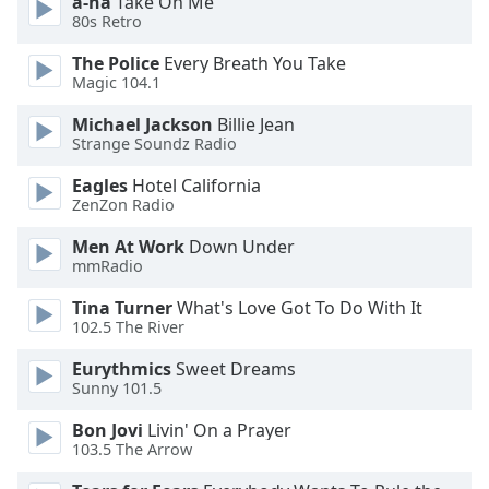
a-ha
Take On Me
dialog
80s Retro
window.
Escape
The Police
Every Breath You Take
will
Magic 104.1
cancel
Michael Jackson
Billie Jean
and
Strange Soundz Radio
close
the
Eagles
Hotel California
window.
ZenZon Radio
Men At Work
Down Under
Text
mmRadio
Color
Tina Turner
What's Love Got To Do With It
102.5 The River
Opacity
Eurythmics
Sweet Dreams
Sunny 101.5
Text
Background
Bon Jovi
Livin' On a Prayer
103.5 The Arrow
Color