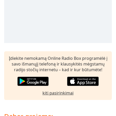
subtitles
settings
dialog
subtitles
off
,
selected
Audio
Track
Įdiekite nemokamą Online Radio Box programėlė į
Picture-
in-
savo išmanųjį telefoną ir klausykitės mėgstamų
Picture
radijo stočių internetu – kad ir kur būtumėte!
Fullscreen
This
is
a
kiti pasirinkimai
modal
window.
Beginning