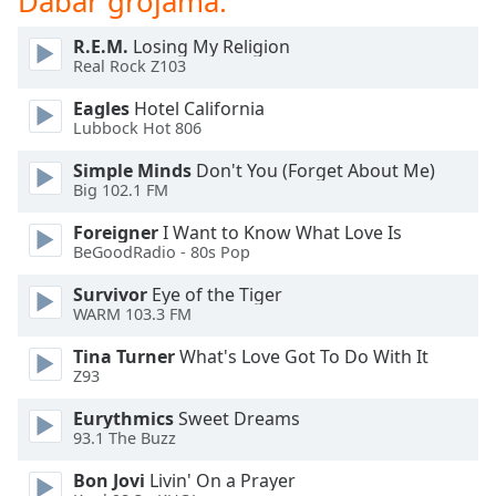
Dabar grojama:
of
dialog
R.E.M.
Losing My Religion
window.
Real Rock Z103
Escape
will
Eagles
Hotel California
cancel
Lubbock Hot 806
and
Simple Minds
Don't You (Forget About Me)
close
Big 102.1 FM
the
window.
Foreigner
I Want to Know What Love Is
BeGoodRadio - 80s Pop
Text
Survivor
Eye of the Tiger
Color
WARM 103.3 FM
Tina Turner
What's Love Got To Do With It
Opacity
Z93
Eurythmics
Sweet Dreams
Text
93.1 The Buzz
Background
Color
Bon Jovi
Livin' On a Prayer