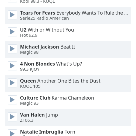
Kool 98.3 - KUQL
Opacity
Tears for Fears
Everybody Wants To Rule the World
Serie25 Radio American
U2
With or Without You
Caption
Hot 92.9
Area
Background
Michael Jackson
Beat It
Color
Magic 98
4 Non Blondes
What's Up?
Opacity
99.3 KJOY
Queen
Another One Bites the Dust
Font
KOOL 105
Size
Culture Club
Karma Chameleon
Magic 93
Text
Van Halen
Jump
Edge
Z106.3
Style
Natalie Imbruglia
Torn