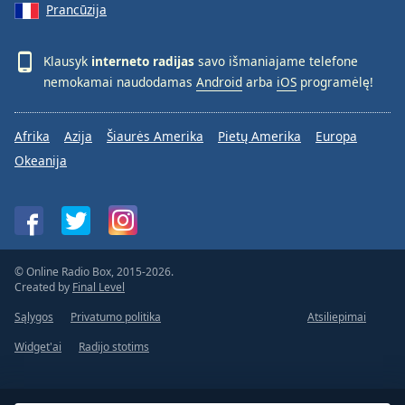
Prancūzija
Klausyk
interneto radijas
savo išmaniajame telefone
nemokamai naudodamas
Android
arba
iOS
programėlę!
Afrika
Azija
Šiaurės Amerika
Pietų Amerika
Europa
Okeanija
© Online Radio Box, 2015-2026.
Created by
Final Level
Sąlygos
Privatumo politika
Atsiliepimai
Widget'ai
Radijo stotims