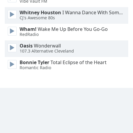
Vibe Vault FM
Font
Family
Whitney Houston
I Wanna Dance With Somebody
CJ's Awesome 80s
Wham!
Wake Me Up Before You Go-Go
Reset
RedRadio
Done
Close
Oasis
Wonderwall
Modal
107.3 Alternative Cleveland
Dialog
End
Bonnie Tyler
Total Eclipse of the Heart
of
Romantic Radio
dialog
window.