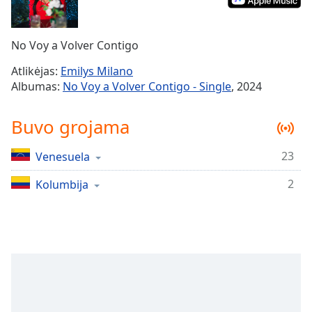
Remaining
Time
-
-:-
No Voy a Volver Contigo
1x
Atlikėjas:
Emilys Milano
Playback
Albumas:
No Voy a Volver Contigo - Single
, 2024
Rate
Chapters
Buvo grojama
Chapters
23
Venesuela
Descriptions
2
Kolumbija
descriptions
off
,
selected
Subtitles
subtitles
settings
,
opens