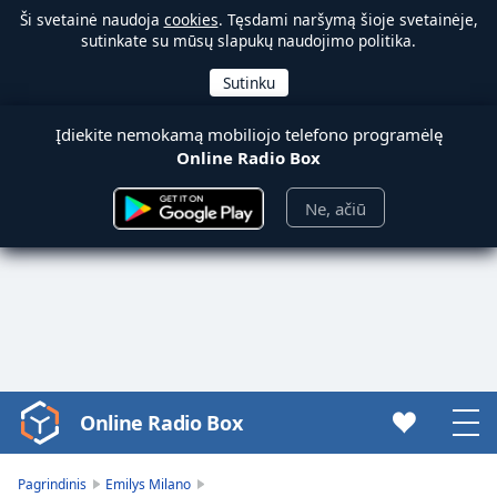
Ši svetainė naudoja
cookies
. Tęsdami naršymą šioje svetainėje,
sutinkate su mūsų slapukų naudojimo politika.
Įdiekite nemokamą mobiliojo telefono programėlę
Online Radio Box
Ne, ačiū
Online Radio Box
Video
Player
is
Pagrindinis
Emilys Milano