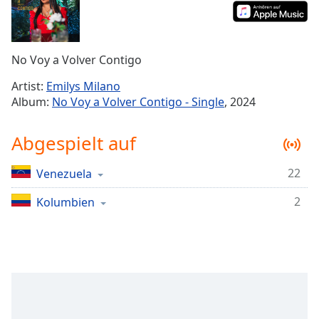
Remaining
Time
-
-:-
No Voy a Volver Contigo
1x
Artist:
Emilys Milano
Playback
Album:
No Voy a Volver Contigo - Single
, 2024
Rate
Chapters
Abgespielt auf
Chapters
22
Venezuela
Descriptions
2
Kolumbien
descriptions
off
,
selected
Subtitles
subtitles
settings
,