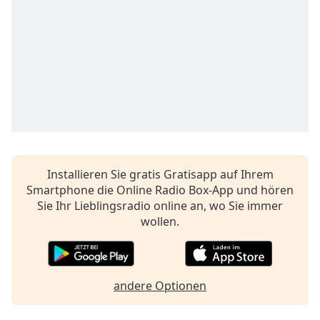
opens
subtitles
settings
dialog
subtitles
off
,
selected
Audio
Track
Installieren Sie gratis Gratisapp auf Ihrem
Picture-
in-
Smartphone die Online Radio Box-App und hören
Picture
Sie Ihr Lieblingsradio online an, wo Sie immer
Fullscreen
wollen.
This
is
a
modal
andere Optionen
window.