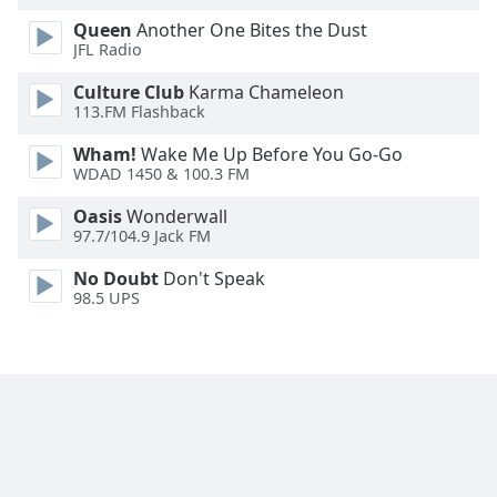
Queen
Another One Bites the Dust
Font
JFL Radio
Family
Culture Club
Karma Chameleon
113.FM Flashback
Reset
Wham!
Wake Me Up Before You Go-Go
Done
WDAD 1450 & 100.3 FM
Close
Modal
Dialog
Oasis
Wonderwall
End
97.7/104.9 Jack FM
of
No Doubt
Don't Speak
dialog
98.5 UPS
window.