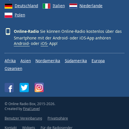
Deutschland
Italien
Niederlande
Polen
Online-Radio
Sie können Online-Radio kostenlos über das
Smartphone mit der Android- oder iOS-App anhören
Android-
oder
iOS-
App!
Afrika
Asien
Nordamerika
Südamerika
Europa
Ozeanien
© Online Radio Box, 2015-2026.
Created by
Final Level
Benutzer Vereinbarung
Privatsphäre
Kontakt
Widgets
Für die Radiosender