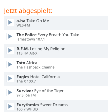
Beginning
of
Jetzt abgespielt:
dialog
window.
a-ha
Take On Me
Escape
WLS-FM
will
cancel
The Police
Every Breath You Take
and
Jamestown 107.1
close
R.E.M.
Losing My Religion
the
113.FM Alt-X
window.
Toto
Africa
Text
The Flashback Channel
Color
Eagles
Hotel California
The X 100.7
Opacity
Survivor
Eye of the Tiger
97.3 Joe FM
Text
Eurythmics
Sweet Dreams
Background
100.7 WHUD