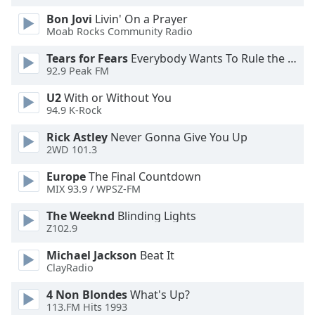
Color
Bon Jovi
Livin' On a Prayer
Moab Rocks Community Radio
Opacity
Tears for Fears
Everybody Wants To Rule the World
92.9 Peak FM
Caption
U2
With or Without You
Area
94.9 K-Rock
Background
Color
Rick Astley
Never Gonna Give You Up
2WD 101.3
Opacity
Europe
The Final Countdown
MIX 93.9 / WPSZ-FM
Font
The Weeknd
Blinding Lights
Size
Z102.9
Michael Jackson
Beat It
Text
ClayRadio
Edge
4 Non Blondes
What's Up?
Style
113.FM Hits 1993