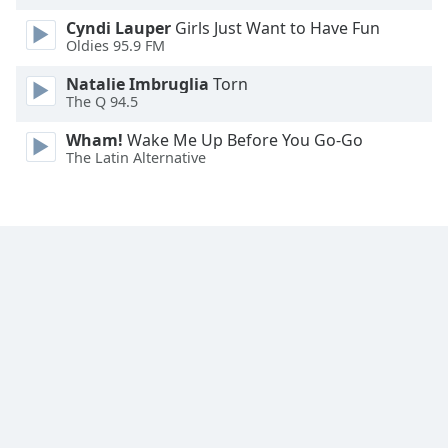
Cyndi Lauper
Girls Just Want to Have Fun
Font
Oldies 95.9 FM
Family
Natalie Imbruglia
Torn
The Q 94.5
Reset
Wham!
Wake Me Up Before You Go-Go
Done
The Latin Alternative
Close
Modal
Dialog
End
of
dialog
window.