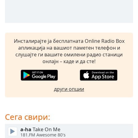
opens
subtitles
settings
dialog
subtitles
off
,
Инсталирајте ја бесплатната Online Radio Box
selected
апликација на вашиот паметен телефон и
слушајте ги вашите омилени радио станици
Audio
онлајн – каде и да сте!
Track
Picture-
in-
Picture
други опции
Fullscreen
This
is
a
Сега свири:
modal
window.
a-ha
Take On Me
181.FM Awesome 80's