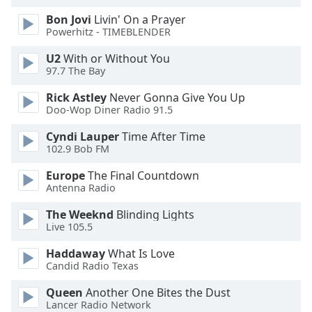
Color
Bon Jovi
Livin' On a Prayer
Powerhitz - TIMEBLENDER
Opacity
U2
With or Without You
97.7 The Bay
Caption
Area
Rick Astley
Never Gonna Give You Up
Doo-Wop Diner Radio 91.5
Background
Color
Cyndi Lauper
Time After Time
102.9 Bob FM
Opacity
Europe
The Final Countdown
Antenna Radio
Font
The Weeknd
Blinding Lights
Size
Live 105.5
Haddaway
What Is Love
Text
Candid Radio Texas
Edge
Queen
Another One Bites the Dust
Style
Lancer Radio Network