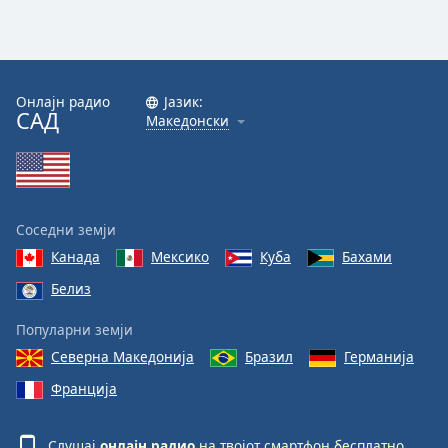
Онлајн радио
Јазик:
САД
Македонски
Соседни земји
Канада
Мексико
Куба
Бахами
Белиз
Популарни земји
Северна Македонија
Бразил
Германија
Франција
Слушај
онлајн радио
на твојот смартфон бесплатно