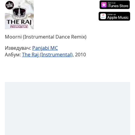
Remaining
Time
-
-:-
1x
Moorni (Instrumental Dance Remix)
Playback
Rate
Изведувач:
Panjabi MC
Албум:
The Raj (Instrumental)
, 2010
Chapters
Chapters
Descriptions
descriptions
off
,
selected
Subtitles
subtitles
settings
,