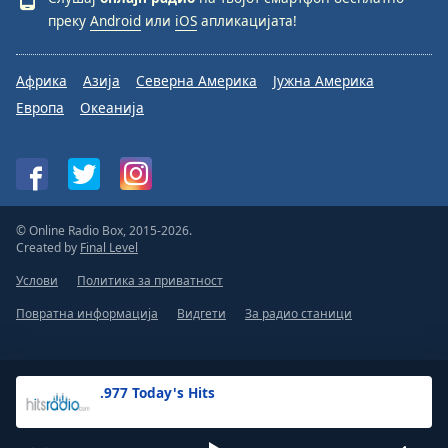
преку
Android
или
iOS
апликацијата!
Африка
Азија
Северна Америка
Јужна Америка
Европа
Океанија
© Online Radio Box, 2015-2026.
Created by
Final Level
Услови
Политика за приватност
Повратна информација
Видгети
За радио станици
.977 Today's Hits