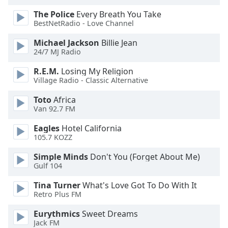
Beginning
of
The Police
Every Breath You Take
dialog
BestNetRadio - Love Channel
window.
Michael Jackson
Billie Jean
Escape
24/7 MJ Radio
will
cancel
R.E.M.
Losing My Religion
and
Village Radio - Classic Alternative
close
Toto
Africa
the
Van 92.7 FM
window.
Eagles
Hotel California
Text
105.7 KOZZ
Color
Simple Minds
Don't You (Forget About Me)
Gulf 104
Opacity
Tina Turner
What's Love Got To Do With It
Retro Plus FM
Text
Eurythmics
Sweet Dreams
Background
Jack FM