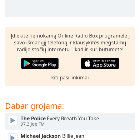
subtitles
settings
dialog
subtitles
off
,
Įdiekite nemokamą Online Radio Box programėlė į
selected
savo išmanųjį telefoną ir klausykitės mėgstamų
radijo stočių internetu – kad ir kur būtumėte!
Audio
Track
Picture-
in-
kiti pasirinkimai
Picture
Fullscreen
This
is
Dabar grojama:
a
modal
The Police
Every Breath You Take
window.
97.3 Joe FM
Beginning
Michael Jackson
Billie Jean