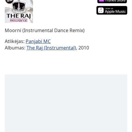
Remaining
Time
-
-:-
1x
Moorni (Instrumental Dance Remix)
Playback
Rate
Atlikėjas:
Panjabi MC
Albumas:
The Raj (Instrumental)
, 2010
Chapters
Chapters
Descriptions
descriptions
off
,
selected
Subtitles
subtitles
settings
,
opens