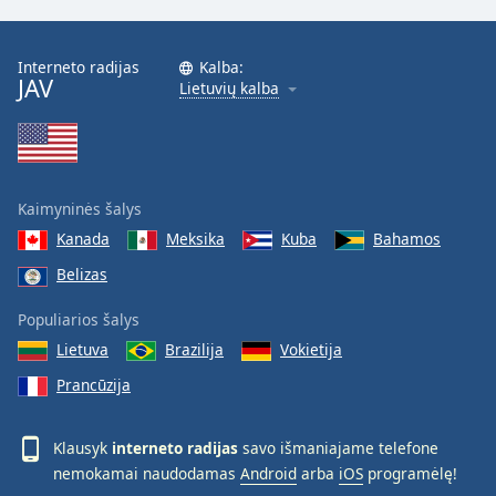
Interneto radijas
Kalba:
JAV
Lietuvių kalba
Kaimyninės šalys
Kanada
Meksika
Kuba
Bahamos
Belizas
Populiarios šalys
Lietuva
Brazilija
Vokietija
Prancūzija
Klausyk
interneto radijas
savo išmaniajame telefone
nemokamai naudodamas
Android
arba
iOS
programėlę!