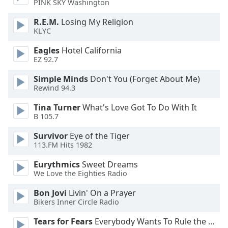
of
PINK SKY Washington
dialog
R.E.M.
Losing My Religion
window.
KLYC
Escape
will
Eagles
Hotel California
cancel
EZ 92.7
and
Simple Minds
Don't You (Forget About Me)
close
Rewind 94.3
the
window.
Tina Turner
What's Love Got To Do With It
B 105.7
Text
Survivor
Eye of the Tiger
Color
113.FM Hits 1982
Eurythmics
Sweet Dreams
Opacity
We Love the Eighties Radio
Bon Jovi
Livin' On a Prayer
Text
Bikers Inner Circle Radio
Background
Color
Tears for Fears
Everybody Wants To Rule the World