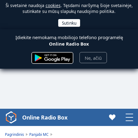
Ši svetainė naudoja
cookies
. Tęsdami naršymą šioje svetainėje,
sutinkate su mūsų slapukų naudojimo politika.
Įdiekite nemokamą mobiliojo telefono programėlę
Online Radio Box
Ne, ačiū
Online Radio Box
Video
Player
is
Pagrindinis
Panjabi MC