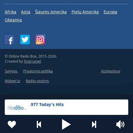
Afrika
Azija
Šiaurės Amerika
Pietų Amerika
Europa
Okeanija
© Online Radio Box, 2015-2026.
Created by
Final Level
Sąlygos
Privatumo politika
Atsiliepimai
Widget'ai
Radijo stotims
.977 Today's Hits