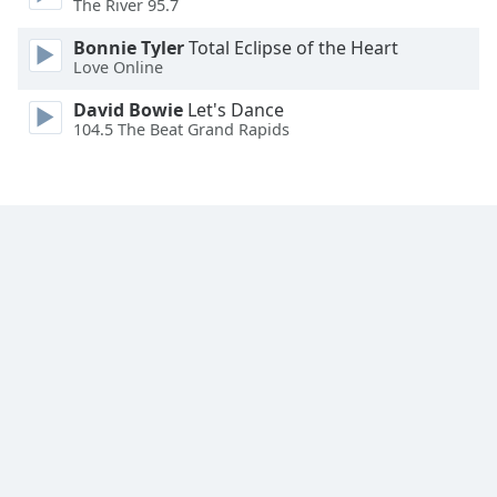
The River 95.7
Font
Family
Bonnie Tyler
Total Eclipse of the Heart
Love Online
David Bowie
Let's Dance
Reset
104.5 The Beat Grand Rapids
Done
Close
Modal
Dialog
End
of
dialog
window.