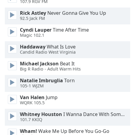
107.9 RGV FM
Opacity
Rick Astley
Never Gonna Give You Up
92.5 Jack FM
Caption
Cyndi Lauper
Time After Time
Magic 102.1
Area
Background
Haddaway
What Is Love
Color
Candid Radio West Virginia
Michael Jackson
Beat It
Opacity
Big R Radio - Adult Warm Hits
Natalie Imbruglia
Torn
Font
105-1 WJZM
Size
Van Halen
Jump
WQRK 105.5
Text
Whitney Houston
I Wanna Dance With Somebody
Edge
101.7 KKIQ
Style
Wham!
Wake Me Up Before You Go-Go