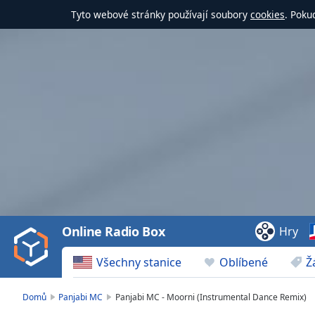
Tyto webové stránky používají soubory
cookies
. Poku
Video
Player
is
loading.
Play
Video
Online Radio Box
Hry
Play
Skip
Všechny stanice
Oblíbené
Ž
Backward
Skip
Forward
Domů
Panjabi MC
Panjabi MC - Moorni (Instrumental Dance Remix)
Mute