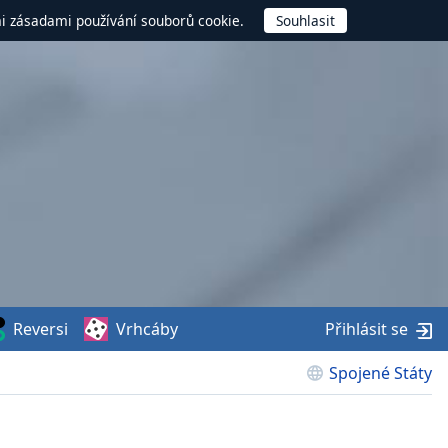
mi zásadami používání souborů cookie.
Reversi
Vrhcáby
Přihlásit se
Spojené Státy