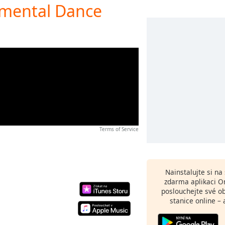
umental Dance
Terms of Service
Nainstalujte si n
zdarma aplikaci O
poslouchejte své o
stanice online – 