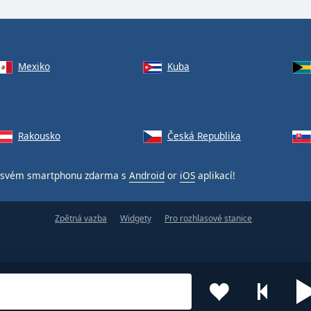
Mexiko
Kuba
Rakousko
Česká Republika
svém smartphonu zdarma s
Android
or
iOS
aplikací!
Zpětná vazba
Widgety
Pro rozhlasové stanice