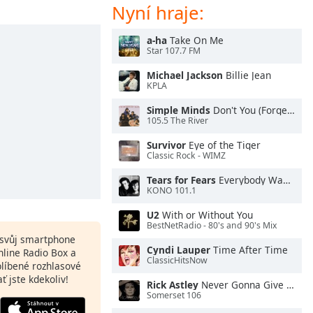
Nyní hraje:
a-ha
Take On Me
Star 107.7 FM
Michael Jackson
Billie Jean
KPLA
Simple Minds
Don't You (Forget About Me)
105.5 The River
Survivor
Eye of the Tiger
Classic Rock - WIMZ
Tears for Fears
Everybody Wants To Rule the World
KONO 101.1
U2
With or Without You
BestNetRadio - 80's and 90's Mix
a svůj smartphone
Cyndi Lauper
Time After Time
nline Radio Box a
ClassicHitsNow
blíbené rozhlasové
ať jste kdekoliv!
Rick Astley
Never Gonna Give You Up
Somerset 106