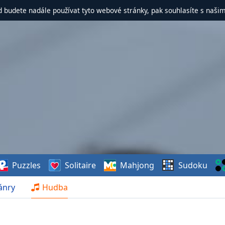
d budete nadále používat tyto webové stránky, pak souhlasíte s naši
Puzzles
Solitaire
Mahjong
Sudoku
ánry
Hudba