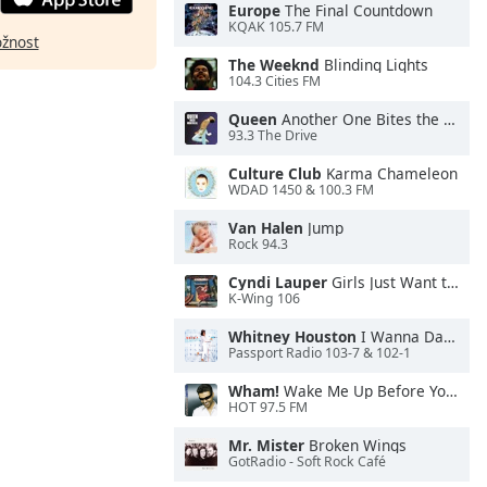
Europe
The Final Countdown
KQAK 105.7 FM
ožnost
The Weeknd
Blinding Lights
104.3 Cities FM
Queen
Another One Bites the Dust
93.3 The Drive
Culture Club
Karma Chameleon
WDAD 1450 & 100.3 FM
Van Halen
Jump
Rock 94.3
Cyndi Lauper
Girls Just Want to Have Fun
K-Wing 106
Whitney Houston
I Wanna Dance With Somebody
Passport Radio 103-7 & 102-1
Wham!
Wake Me Up Before You Go-Go
HOT 97.5 FM
Mr. Mister
Broken Wings
GotRadio - Soft Rock Café