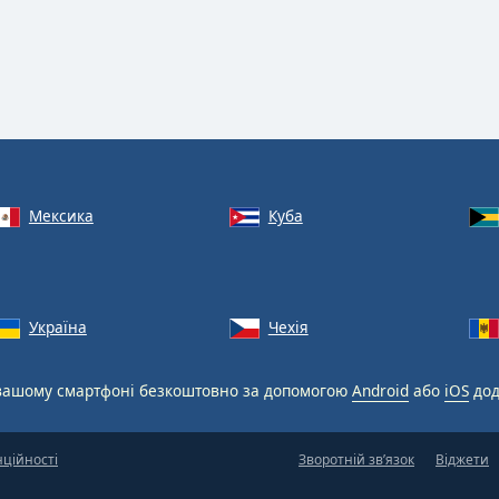
Мексика
Куба
Україна
Чехія
вашому смартфоні безкоштовно за допомогою
Android
або
iOS
дод
нційності
Зворотній зв’язок
Віджети