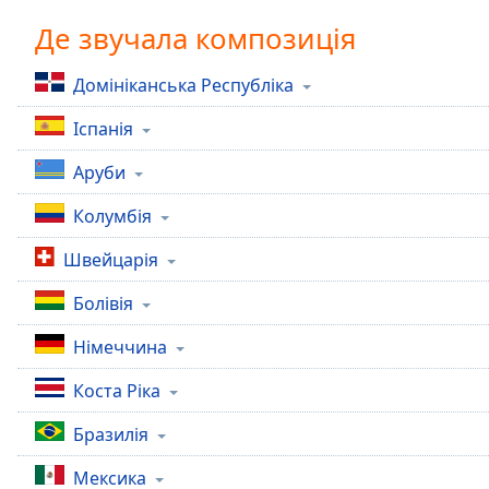
Chapters
Де звучала композиція
Chapters
Домініканська Республіка
Descriptions
Іспанія
descriptions
off
,
Аруби
selected
Колумбія
Subtitles
Швейцарія
subtitles
settings
,
Болівія
opens
subtitles
Німеччина
settings
dialog
Коста Ріка
subtitles
off
,
Бразилія
selected
Мексика