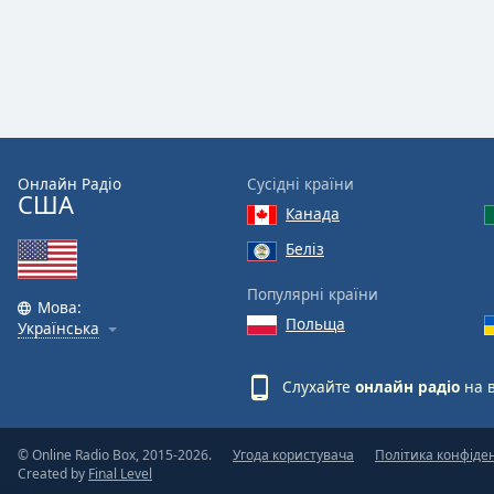
the
window.
Text
Color
Онлайн Радіо
Сусідні країни
Opacity
США
Канада
Text
Беліз
Background
Популярні країни
Color
Мова:
Польща
Українська
Opacity
Слухайте
онлайн радіо
на 
Caption
Area
© Online Radio Box, 2015-2026.
Угода користувача
Політика конфіде
Background
Created by
Final Level