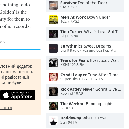
Survivor
Eye of the Tiger
e nothing to do
STAR 98.9
Golden' is the
Men At Work
Down Under
ity for them to
102.7 KPGZ
 other records.
Tina Turner
What's Love Got To Do With It
Big Hits 98.1
Eurythmics
Sweet Dreams
Big R Radio - 70s and 80s Pop Mix
Tears for Fears
Everybody Wants To Rule the World
KKNI 105.3 FM
штовний додаток
а ваш смартфон та
Cyndi Lauper
Time After Time
ні радіостанції
Super Hits 103.7 COSY-FM
 ви не були!
Rick Astley
Never Gonna Give You Up
Rewind 107.9
The Weeknd
Blinding Lights
ріанти
B-107.3
Haddaway
What Is Love
Star 94 FM