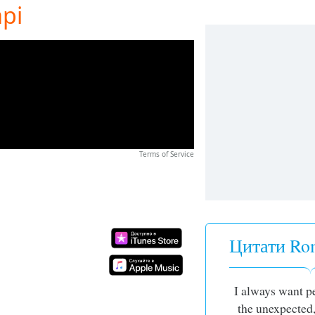
pi
Terms of Service
Цитати Ro
I always want p
the unexpected,