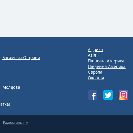
Африка
Азія
Багамські Острови
Північна Америка
Південна Америка
Європа
Океанія
Молдова
атка!
Радіостанціям