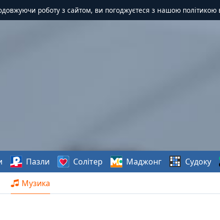
одовжуючи роботу з сайтом, ви погоджуєтеся з нашою політикою 
и
Пазли
Солітер
Маджонг
Судоку
Музика