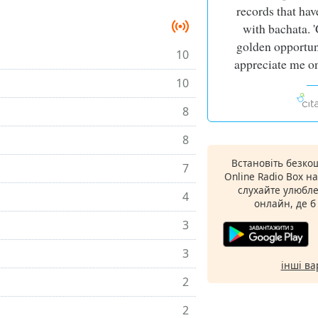
records that hav
with bachata. '
golden opportun
10
appreciate me on
10
8
8
Встановіть безко
7
Online Radio Box н
слухайте улюбле
4
онлайн, де б
3
3
інші ва
2
2