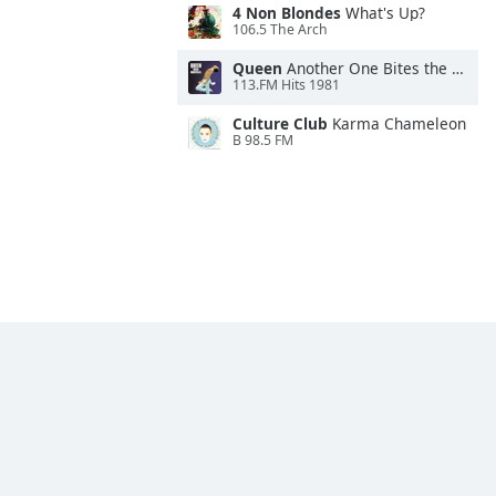
4 Non Blondes
What's Up?
106.5 The Arch
Queen
Another One Bites the Dust
113.FM Hits 1981
Culture Club
Karma Chameleon
B 98.5 FM