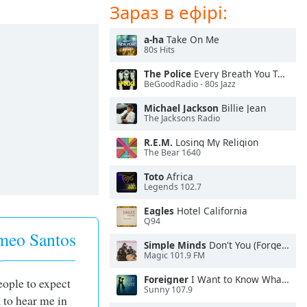
Зараз в ефірі:
a-ha
Take On Me
80s Hits
The Police
Every Breath You Take
BeGoodRadio - 80s Jazz
Michael Jackson
Billie Jean
The Jacksons Radio
R.E.M.
Losing My Religion
The Bear 1640
Toto
Africa
Legends 102.7
Eagles
Hotel California
Q94
meo Santos
Simple Minds
Don't You (Forget About Me)
Magic 101.9 FM
Foreigner
I Want to Know What Love Is
eople to expect
Sunny 107.9
 to hear me in