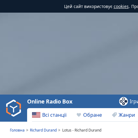
Цей сайт використовує
cookies
. Пр
Video
Player
is
loading.
Play
Video
Online Radio Box
Ігр
Play
Skip
Всі станціі
Обране
Жанри
Backward
Skip
Forward
Головна
Richard Durand
Lotus - Richard Durand
Mute