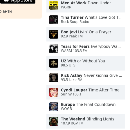
Men At Work
Down Under
WGRR
ріанти
Tina Turner
What's Love Got To Do With It
Rock Soup Radio
Bon Jovi
Livin' On a Prayer
92.9 Peak FM
Tears for Fears
Everybody Wants To Rule the World
WARM 103.3 FM
U2
With or Without You
98.5 UPS
Rick Astley
Never Gonna Give You Up
93.5 Lake FM
Cyndi Lauper
Time After Time
Sunny 103.1
Europe
The Final Countdown
WOGB
The Weeknd
Blinding Lights
107.9 RGV FM