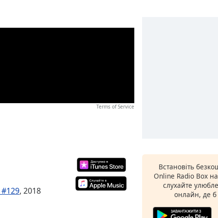
Terms of Service
Встановіть безко
Online Radio Box н
слухайте улюбле
 #129
, 2018
онлайн, де б