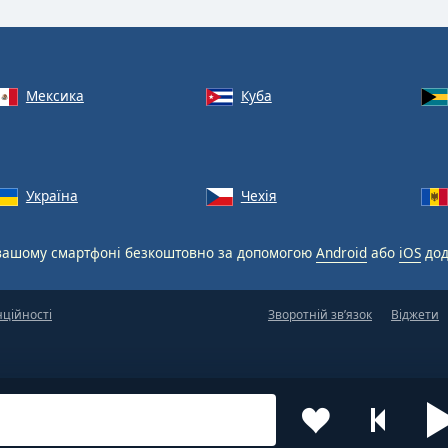
Мексика
Куба
Україна
Чехія
вашому смартфоні безкоштовно за допомогою
Android
або
iOS
дод
нційності
Зворотній зв’язок
Віджети