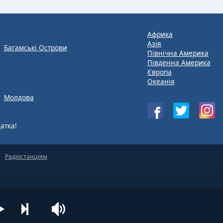
Африка
Азія
Багамські Острови
Північна Америка
Південна Америка
Європа
Океанія
Молдова
атка!
Радіостанціям