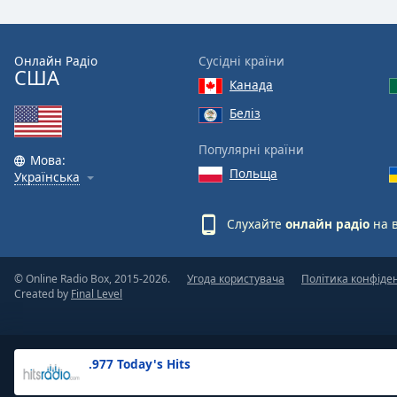
the
window.
Онлайн Радіо
Сусідні країни
США
Text
Канада
Color
Беліз
Opacity
Популярні країни
Мова:
Польща
Українська
Text
Background
Слухайте
онлайн радіо
на 
Color
© Online Radio Box, 2015-2026.
Угода користувача
Політика конфіде
Opacity
Created by
Final Level
Caption
Area
.977 Today's Hits
Background