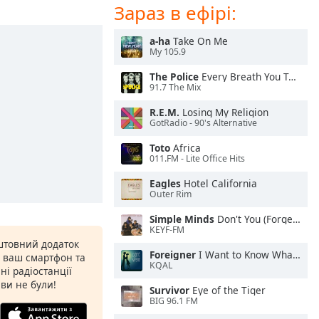
Зараз в ефірі:
a-ha
Take On Me
My 105.9
The Police
Every Breath You Take
91.7 The Mix
R.E.M.
Losing My Religion
GotRadio - 90's Alternative
Toto
Africa
011.FM - Lite Office Hits
Eagles
Hotel California
Outer Rim
Simple Minds
Don't You (Forget About Me)
KEYF-FM
штовний додаток
Foreigner
I Want to Know What Love Is
а ваш смартфон та
KQAL
ні радіостанції
 ви не були!
Survivor
Eye of the Tiger
BIG 96.1 FM