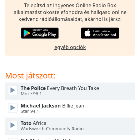
opens
Telepítsd az ingyenes Online Radio Box
subtitles
alkalmazást okostelefonodra és hallgasd online
settings
kedvenc rádióállomásaidat, akárhol is jársz!
dialog
subtitles
off
,
selected
egyéb opciók
Audio
Track
Picture-
Most játszott:
in-
Picture
Fullscreen
The Police
Every Breath You Take
This
More 96.1
is
Michael Jackson
Billie Jean
a
Star 94.1
modal
window.
Toto
Africa
Wadsworth Community Radio
Beginning