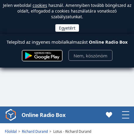
Jelen weboldal
cookies
használ. Amennyiben tovább böngészed az
oldalt, elfogadod a cookies használatára vonatkozó
szabályzatunkat.
Telepítsd az ingyenes mobilalkalmazást
Online Radio Box
Nem, köszönöm
Online Radio Box
Video
Player
is
Főoldal
Richard Durand
Lotus - Richard Durand