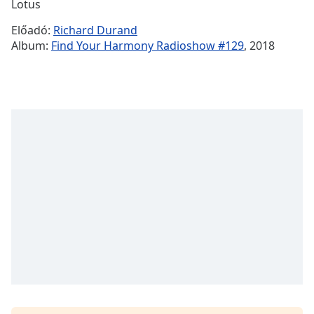
Remaining
Lotus
Time
-
Előadó:
Richard Durand
-:-
Album:
Find Your Harmony Radioshow #129
, 2018
1x
Playback
Rate
Chapters
Chapters
Descriptions
descriptions
off
,
selected
Subtitles
subtitles
settings
,