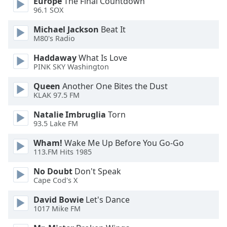
Europe
The Final Countdown
96.1 SOX
Opacity
Michael Jackson
Beat It
M80's Radio
Caption
Haddaway
What Is Love
Area
PINK SKY Washington
Background
Color
Queen
Another One Bites the Dust
KLAK 97.5 FM
Opacity
Natalie Imbruglia
Torn
93.5 Lake FM
Wham!
Wake Me Up Before You Go-Go
Font
113.FM Hits 1985
Size
No Doubt
Don't Speak
Cape Cod's X
Text
Edge
David Bowie
Let's Dance
Style
1017 Mike FM