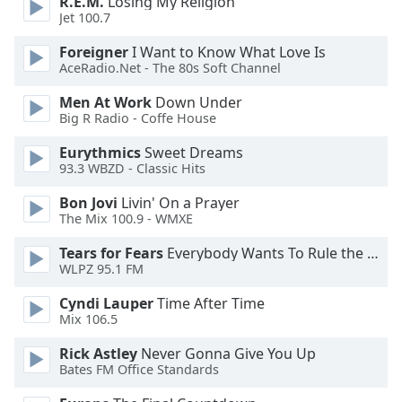
R.E.M.
Losing My Religion
of
Jet 100.7
dialog
window.
Foreigner
I Want to Know What Love Is
Escape
AceRadio.Net - The 80s Soft Channel
will
Men At Work
Down Under
cancel
Big R Radio - Coffe House
and
close
Eurythmics
Sweet Dreams
the
93.3 WBZD - Classic Hits
window.
Bon Jovi
Livin' On a Prayer
The Mix 100.9 - WMXE
Text
Color
Tears for Fears
Everybody Wants To Rule the World
WLPZ 95.1 FM
Opacity
Cyndi Lauper
Time After Time
Mix 106.5
Text
Rick Astley
Never Gonna Give You Up
Background
Bates FM Office Standards
Color