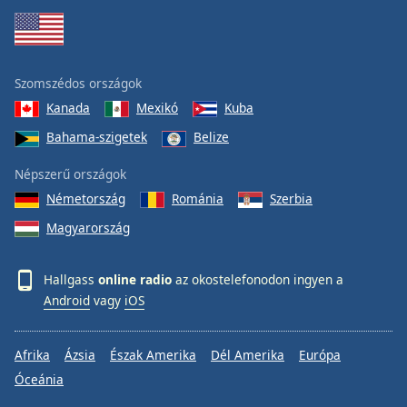
Szomszédos országok
Kanada
Mexikó
Kuba
Bahama-szigetek
Belize
Népszerű országok
Németország
Románia
Szerbia
Magyarország
Hallgass
online radio
az okostelefonodon ingyen a
Android
vagy
iOS
Afrika
Ázsia
Észak Amerika
Dél Amerika
Európa
Óceánia