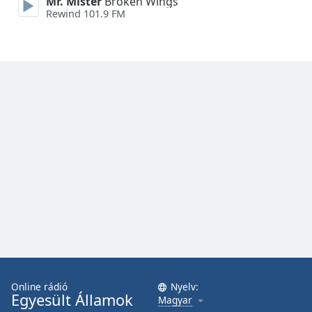
Mr. Mister
Broken Wings
Font
Rewind 101.9 FM
Family
Reset
Done
Close
Modal
Dialog
End
of
dialog
window.
Online rádió
Nyelv:
Egyesült Államok
Magyar