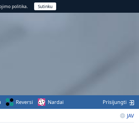
jimo politika.
u
Reversi
Nardai
Prisijungti
JAV