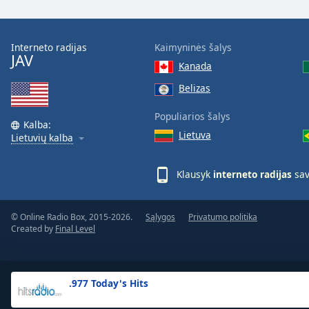
the
window.
Interneto radijas
Kaimyninės šalys
JAV
Text
Kanada
Color
Belizas
Opacity
Populiarios šalys
Kalba:
Lietuva
Lietuvių kalba
Text
Background
Klausyk
interneto radijas
sav
Color
© Online Radio Box, 2015-2026.
Sąlygos
Privatumo politika
Opacity
Created by
Final Level
Caption
Area
.977 Today's Hits
Background