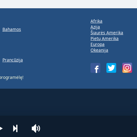
Afrika
Azija
Bahamos
Šiaurės Amerika
Pietų Amerika
Europa
Okeanija
Prancūzija
rogramėlę!