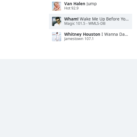
Van Halen
Jump
Hot 92.9
Wham!
Wake Me Up Before You Go-Go
Magic 101.5 - WMLS-DB
Whitney Houston
I Wanna Dance With Somebody
Jamestown 107.1