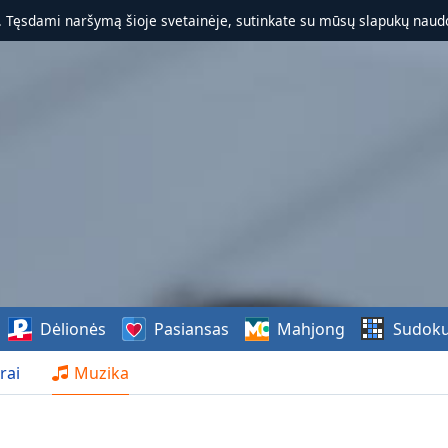
. Tęsdami naršymą šioje svetainėje, sutinkate su mūsų slapukų naudo
Dėlionės
Pasiansas
Mahjong
Sudok
rai
Muzika