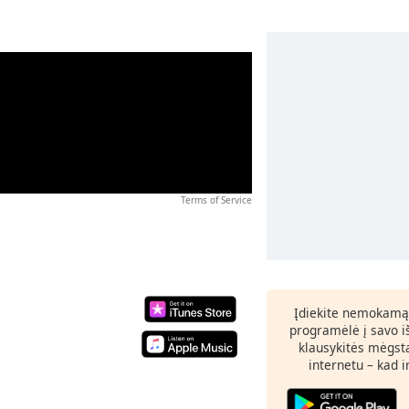
Terms of Service
Įdiekite nemokamą
programėlė į savo i
klausykitės mėgst
internetu – kad 