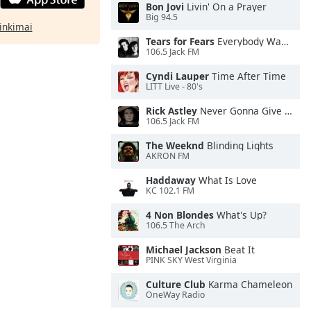
Bon Jovi
Livin' On a Prayer
Big 94.5
rinkimai
Tears for Fears
Everybody Wants To Rule the World
106.5 Jack FM
Cyndi Lauper
Time After Time
LITT Live - 80's
Rick Astley
Never Gonna Give You Up
106.5 Jack FM
The Weeknd
Blinding Lights
AKRON FM
Haddaway
What Is Love
KC 102.1 FM
4 Non Blondes
What's Up?
106.5 The Arch
Michael Jackson
Beat It
PINK SKY West Virginia
Culture Club
Karma Chameleon
OneWay Radio