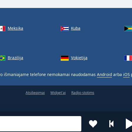
Meksika
Kuba
Brazilija
Vokietija
o išmaniajame telefone nemokamai naudodamas
Android
arba
iOS
p
Atsiliepimai
Widget'ai
Radijo stotims