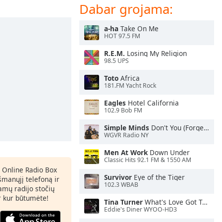
Dabar grojama:
a-ha
Take On Me
HOT 97.5 FM
R.E.M.
Losing My Religion
98.5 UPS
Toto
Africa
181.FM Yacht Rock
Eagles
Hotel California
102.9 Bob FM
Simple Minds
Don't You (Forget About Me)
WGVR Radio NY
Men At Work
Down Under
Classic Hits 92.1 FM & 1550 AM
 Online Radio Box
Survivor
Eye of the Tiger
šmanųjį telefoną ir
102.3 WBAB
amų radijo stočių
ir kur būtumėte!
Tina Turner
What's Love Got To Do With It
Eddie's Diner WYOO-HD3