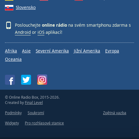
Slovensko
Poslouchejte
online rádio
na svém smartphonu zdarma s
Android
or
iOS
aplikací!
Afrika
Asie
Severní Amerika
Jižní Amerika
Evropa
Oceania
© Online Radio Box, 2015-2026.
Created by
Final Level
Podmínky
Soukromí
Zpětná vazba
Widgety
Pro rozhlasové stanice