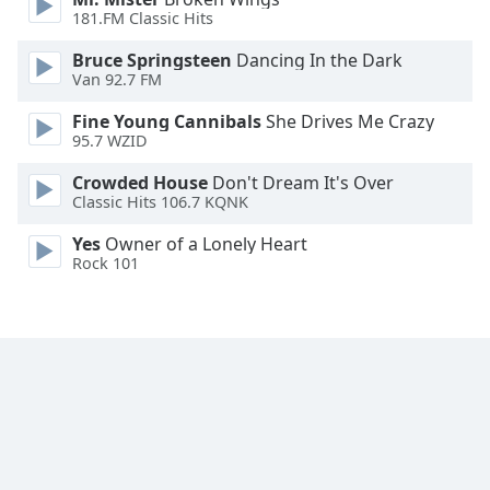
181.FM Classic Hits
Font
Bruce Springsteen
Dancing In the Dark
Family
Van 92.7 FM
Fine Young Cannibals
She Drives Me Crazy
Reset
95.7 WZID
Done
Close
Crowded House
Don't Dream It's Over
Modal
Classic Hits 106.7 KQNK
Dialog
End
Yes
Owner of a Lonely Heart
of
Rock 101
dialog
window.