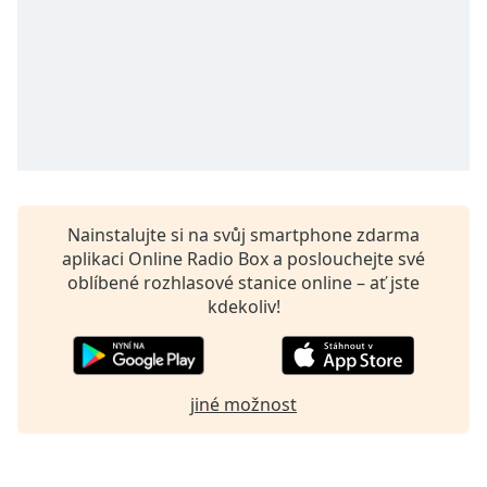
opens
subtitles
settings
dialog
subtitles
off
,
selected
Audio
Track
Nainstalujte si na svůj smartphone zdarma
aplikaci Online Radio Box a poslouchejte své
Picture-
in-
oblíbené rozhlasové stanice online – ať jste
Picture
kdekoliv!
Fullscreen
This
is
a
jiné možnost
modal
window.