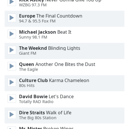
Color
WZBG 97.3 FM
Europe
The Final Countdown
Opacity
94.7 & 95.5 Fox FM
Michael Jackson
Beat It
Caption
Sunny 98.1 FM
Area
Background
The Weeknd
Blinding Lights
Color
Giant FM
Queen
Another One Bites the Dust
Opacity
The Eagle
Culture Club
Karma Chameleon
80s Hits
Font
Size
David Bowie
Let's Dance
Totally RAD Radio
Text
Dire Straits
Walk of Life
Edge
The Big 80s Station
Style
Mr. Mister
Broken Wings