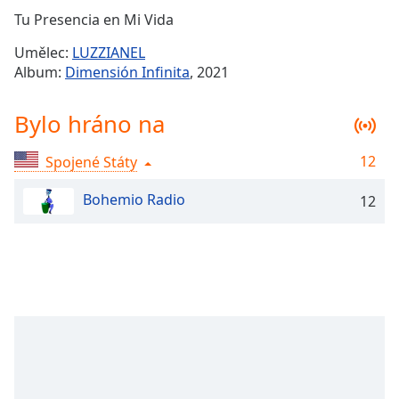
Remaining
Tu Presencia en Mi Vida
Time
-
Umělec:
LUZZIANEL
-:-
Album:
Dimensión Infinita
, 2021
1x
Bylo hráno na
Playback
Rate
12
Spojené Státy
Chapters
Chapters
Bohemio Radio
12
Descriptions
descriptions
off
,
selected
Subtitles
subtitles
settings
,