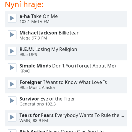
Beginning
Nyní hraje:
of
dialog
a-ha
Take On Me
window.
103.1 MeTV FM
Escape
Michael Jackson
Billie Jean
will
Mega 97.9 FM
cancel
and
R.E.M.
Losing My Religion
close
98.5 UPS
the
window.
Simple Minds
Don't You (Forget About Me)
KRXO
Text
Foreigner
I Want to Know What Love Is
Color
98.5 Music Alaska
Survivor
Eye of the Tiger
Opacity
Generations 102.3
Tears for Fears
Everybody Wants To Rule the World
Text
WMNJ 88.9 FM
Background
Rick Astley
Never Gonna Give You Up