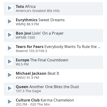
Color
Toto
Africa
America's Greatest 80s Hits
Opacity
Eurythmics
Sweet Dreams
WMNJ 88.9 FM
Caption
Bon Jovi
Livin' On a Prayer
Area
WPMB 1500
Background
Color
Tears for Fears
Everybody Wants To Rule the World
Rewind 103.5/104.3
Opacity
Europe
The Final Countdown
WLS-FM
Font
Michael Jackson
Beat It
Size
KWSO 91.9 FM
Queen
Another One Bites the Dust
Text
107.3 The Eagle
Edge
Culture Club
Karma Chameleon
Style
202.FM - 020 The Mix