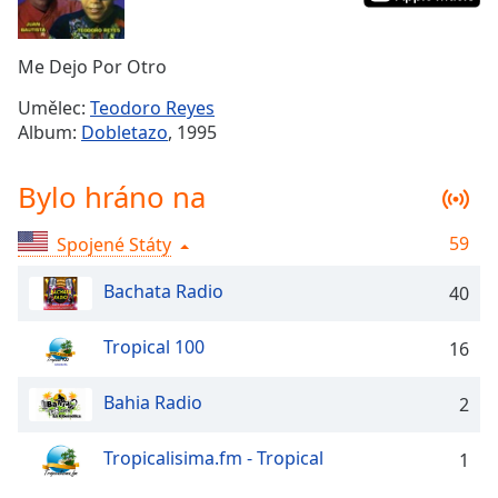
Remaining
Time
-
Me Dejo Por Otro
-:-
Umělec:
Teodoro Reyes
1x
Album:
Dobletazo
, 1995
Playback
Rate
Bylo hráno na
Chapters
59
Spojené Státy
Chapters
Bachata Radio
40
Descriptions
descriptions
Tropical 100
16
off
,
selected
Bahia Radio
2
Subtitles
Tropicalisima.fm - Tropical
1
subtitles
settings
,