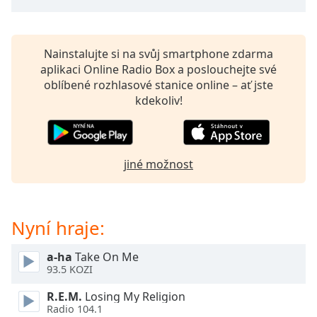
Beginning
of
dialog
window.
Nainstalujte si na svůj smartphone zdarma
Escape
aplikaci Online Radio Box a poslouchejte své
will
oblíbené rozhlasové stanice online – ať jste
cancel
kdekoliv!
and
close
the
window.
jiné možnost
Text
Color
Nyní hraje:
Opacity
a-ha
Take On Me
93.5 KOZI
Text
R.E.M.
Losing My Religion
Background
Radio 104.1