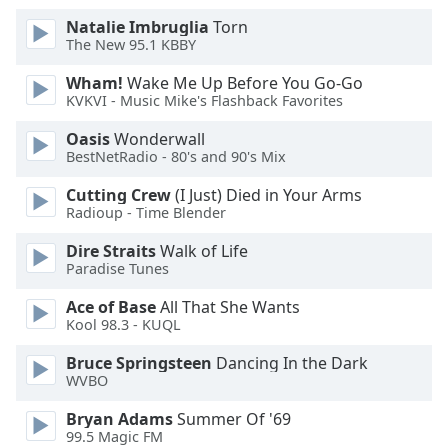
Natalie Imbruglia
Torn
Font
The New 95.1 KBBY
Family
Wham!
Wake Me Up Before You Go-Go
KVKVI - Music Mike's Flashback Favorites
Reset
Oasis
Wonderwall
Done
BestNetRadio - 80's and 90's Mix
Close
Modal
Dialog
Cutting Crew
(I Just) Died in Your Arms
End
Radioup - Time Blender
of
Dire Straits
Walk of Life
dialog
Paradise Tunes
window.
Ace of Base
All That She Wants
Kool 98.3 - KUQL
Bruce Springsteen
Dancing In the Dark
WVBO
Bryan Adams
Summer Of '69
99.5 Magic FM