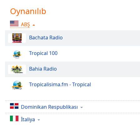
Chapters
Oynanılıb
Chapters
ABŞ
Descriptions
descriptions
Bachata Radio
off
,
selected
Tropical 100
Subtitles
Bahia Radio
subtitles
settings
,
Tropicalisima.fm - Tropical
opens
subtitles
settings
Dominikan Respublikası
dialog
subtitles
İtaliya
off
,
selected