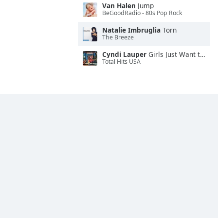
Van Halen
Jump
BeGoodRadio - 80s Pop Rock
Natalie Imbruglia
Torn
The Breeze
Cyndi Lauper
Girls Just Want to Have Fun
Total Hits USA