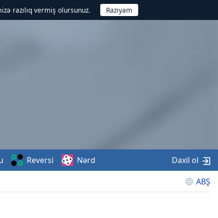
izə razılıq vermiş olursunuz.
u
Reversi
Nərd
Daxil ol
ABŞ