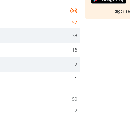
digər s
57
38
16
2
1
50
2