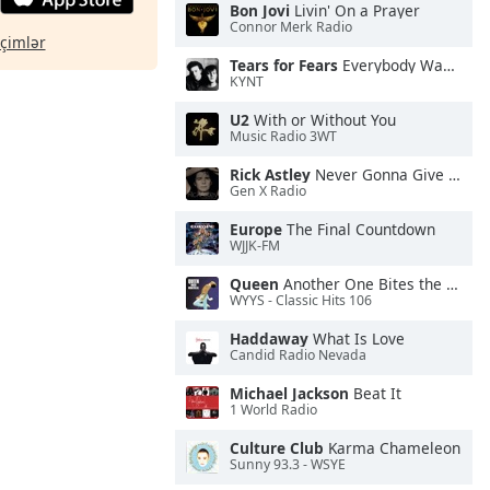
Bon Jovi
Livin' On a Prayer
Connor Merk Radio
eçimlər
Tears for Fears
Everybody Wants To Rule the World
KYNT
U2
With or Without You
Music Radio 3WT
Rick Astley
Never Gonna Give You Up
Gen X Radio
Europe
The Final Countdown
WJJK-FM
Queen
Another One Bites the Dust
WYYS - Classic Hits 106
Haddaway
What Is Love
Candid Radio Nevada
Michael Jackson
Beat It
1 World Radio
Culture Club
Karma Chameleon
Sunny 93.3 - WSYE