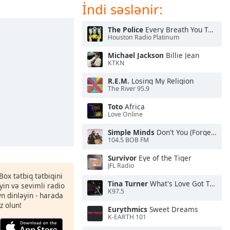
İndi səslənir:
The Police
Every Breath You Take
Houston Radio Platinum
Michael Jackson
Billie Jean
KTKN
R.E.M.
Losing My Religion
The River 95.9
Toto
Africa
Love Online
Simple Minds
Don't You (Forget About Me)
104.5 BOB FM
Survivor
Eye of the Tiger
JFL Radio
Box tətbiq tətbiqini
Tina Turner
What's Love Got To Do With It
in və sevimli radio
K97.5
yn dinləyin - harada
z olun!
Eurythmics
Sweet Dreams
K-EARTH 101