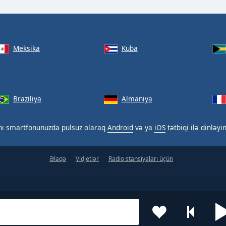
Meksika
Kuba
Braziliya
Almaniya
nı smartfonunuzda pulsuz olaraq
Android
və ya
iOS
tətbiqi ilə dinləyin
Əlaqə
Vidjetlər
Radio stansiyaları üçün