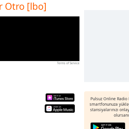
 Otro [lbo]
Terms of Service
Pulsuz Online Radio 
smartfonunuza yükləy
stansiyalarınızı onla
olursanı