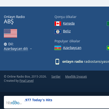
the
window.
Onlayn Radio
Qonşu ölkələr
ABŞ
Text
Kanada
Color
Beliz
Opacity
Populyar ölkələr
Dil:
Azərbaycan
Azərbaycan dili
Text
Background
onlayn radio
radiostansiyası
Color
© Online Radio Box, 2015-2026.
Şərtlər
Məxfilik Siyasəti
Opacity
Created by
Final Level
Caption
Area
.977 Today's Hits
Background