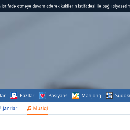
 istifadə etməyə davam edərək kukilərin istifadəsi ilə bağlı siyasətim
lar
Pazllar
Pasiyans
Mahjong
Sudok
Janrlar
Musiqi