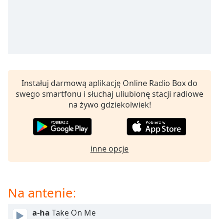
Beginning
of
dialog
window.
Escape
will
cancel
and
Instałuj darmową aplikację Online Radio Box do
close
swego smartfonu i słuchaj uliubionę stacji radiowe
the
na żywo gdziekolwiek!
window.
Text
Color
inne opcje
Opacity
Na antenie:
Text
Background
a-ha
Take On Me