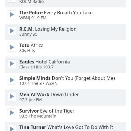
Color
KDLM Radio
The Police
Every Breath You Take
Opacity
WBNJ 91.9 FM
R.E.M.
Losing My Religion
Caption
Sunny 95
Area
Toto
Africa
Background
80s Hits
Color
Eagles
Hotel California
Classic Hits 103.7
Opacity
Simple Minds
Don't You (Forget About Me)
107.1 The Z - WZVN
Font
Size
Men At Work
Down Under
97.3 Joe FM
Survivor
Eye of the Tiger
Text
99.5 The Mountain
Edge
Style
Tina Turner
What's Love Got To Do With It