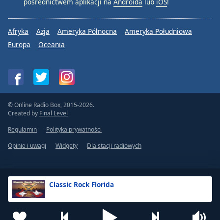
pośrednictwem aplikacji na
Androida
lub
iOS
!
Afryka
Azja
Ameryka Północna
Ameryka Południowa
Europa
Oceania
© Online Radio Box, 2015-2026.
Created by
Final Level
Regulamin
Polityka prywatności
Opinie i uwagi
Widgety
Dla stacji radiowych
Classic Rock Florida