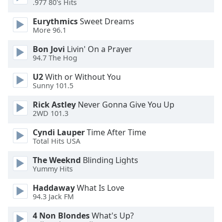
.977 80's Hits
Font
Eurythmics
Sweet Dreams
Family
More 96.1
Bon Jovi
Livin' On a Prayer
94.7 The Hog
Reset
Done
U2
With or Without You
Close
Sunny 101.5
Modal
Dialog
Rick Astley
Never Gonna Give You Up
End
2WD 101.3
of
dialog
Cyndi Lauper
Time After Time
window.
Total Hits USA
The Weeknd
Blinding Lights
Yummy Hits
Haddaway
What Is Love
94.3 Jack FM
4 Non Blondes
What's Up?