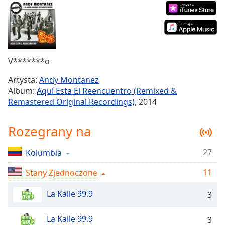
Remaining
Time
-
-:-
1x
V*******o
Playback
Rate
Artysta:
Andy Montanez
Album:
Aquí Esta El Reencuentro (Remixed &
Chapters
Remastered Original Recordings)
, 2014
Chapters
Rozegrany na
Descriptions
descriptions
27
Kolumbia
off
,
selected
11
Stany Zjednoczone
Subtitles
La Kalle 99.9
3
subtitles
La Kalle 99.9
3
settings
,