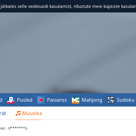
. Jätkates selle veebisaidi kasutamist, nõustute meie küpsiste kasutam
d
Pusled
Pasianss
Mahjong
Sudoku
rid
Muusika
nez - V*******o