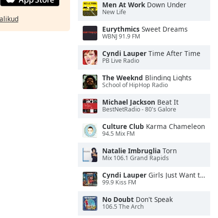
Men At Work
Down Under
New Life
alikud
Eurythmics
Sweet Dreams
WBNJ 91.9 FM
Cyndi Lauper
Time After Time
PB Live Radio
The Weeknd
Blinding Lights
School of HipHop Radio
Michael Jackson
Beat It
BestNetRadio - 80's Galore
Culture Club
Karma Chameleon
94.5 Mix FM
Natalie Imbruglia
Torn
Mix 106.1 Grand Rapids
Cyndi Lauper
Girls Just Want to Have Fun
99.9 Kiss FM
No Doubt
Don't Speak
106.5 The Arch