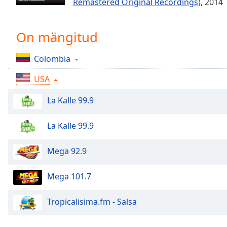
Remastered Original Recordings)
, 2014
Chapters
Chapters
On mängitud
Descriptions
Colombia
descriptions
off
,
USA
selected
La Kalle 99.9
Subtitles
subtitles
La Kalle 99.9
settings
,
opens
Mega 92.9
subtitles
settings
Mega 101.7
dialog
subtitles
off
,
Tropicalisima.fm - Salsa
selected