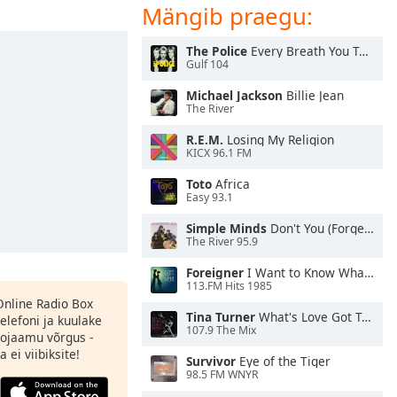
Mängib praegu:
The Police
Every Breath You Take
Gulf 104
Michael Jackson
Billie Jean
The River
R.E.M.
Losing My Religion
KICX 96.1 FM
Toto
Africa
Easy 93.1
Simple Minds
Don't You (Forget About Me)
The River 95.9
Foreigner
I Want to Know What Love Is
113.FM Hits 1985
 Online Radio Box
Tina Turner
What's Love Got To Do With It
elefoni ja kuulake
107.9 The Mix
ojaamu võrgus -
 ei viibiksite!
Survivor
Eye of the Tiger
98.5 FM WNYR