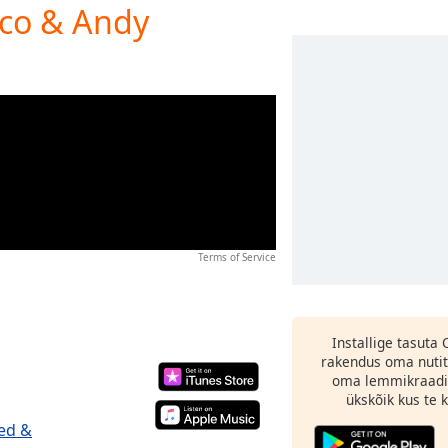
ico & Andy
Terms of Service
Installige tasuta
rakendus oma nutit
oma lemmikraadi
ükskõik kus te ka
xed &