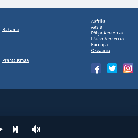
Aafrika
Aasia
Bahama
Põhja-Ameerika
Lõuna-Ameerika
Euroopa
Okeaania
Prantsusmaa