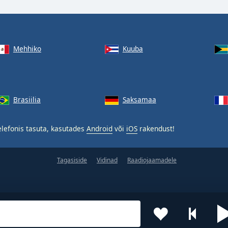
Mehhiko
Kuuba
Brasiilia
Saksamaa
lefonis tasuta, kasutades
Android
või
iOS
rakendust!
Tagasiside
Vidinad
Raadiojaamadele