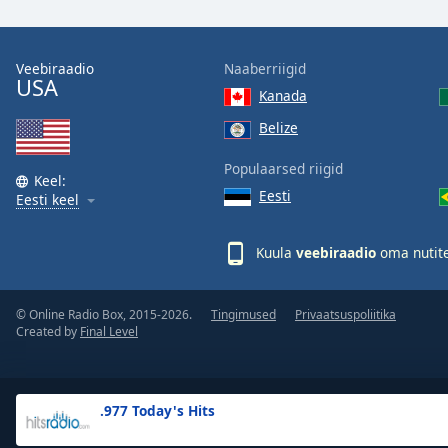
the
window.
Veebiraadio
Naaberriigid
USA
Text
Kanada
Color
Belize
Opacity
Populaarsed riigid
Keel:
Eesti
Eesti keel
Text
Background
Kuula
veebiraadio
oma nutite
Color
© Online Radio Box, 2015-2026.
Tingimused
Privaatsuspoliitika
Opacity
Created by
Final Level
Caption
Area
.977 Today's Hits
Background