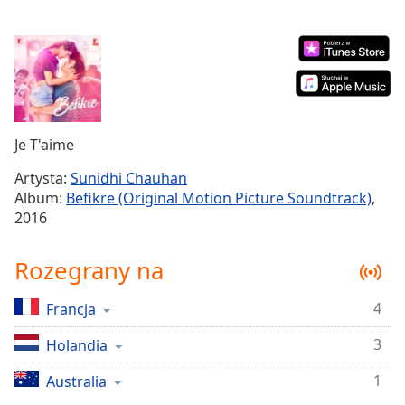
Remaining
Time
-
-:-
1x
Playback
Rate
Je T'aime
Chapters
Artysta:
Sunidhi Chauhan
Album:
Befikre (Original Motion Picture Soundtrack)
,
Chapters
2016
Descriptions
Rozegrany na
descriptions
off
,
4
Francja
selected
3
Holandia
Subtitles
subtitles
1
Australia
settings
,