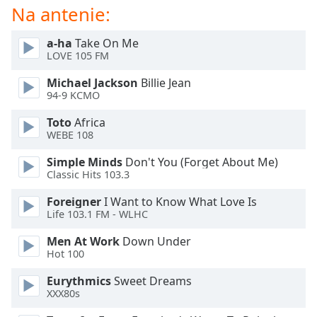
Color
Na antenie:
Opacity
a-ha
Take On Me
LOVE 105 FM
Michael Jackson
Billie Jean
Caption
94-9 KCMO
Area
Background
Toto
Africa
Color
WEBE 108
Simple Minds
Don't You (Forget About Me)
Opacity
Classic Hits 103.3
Foreigner
I Want to Know What Love Is
Font
Life 103.1 FM - WLHC
Size
Men At Work
Down Under
Hot 100
Text
Eurythmics
Sweet Dreams
Edge
XXX80s
Style