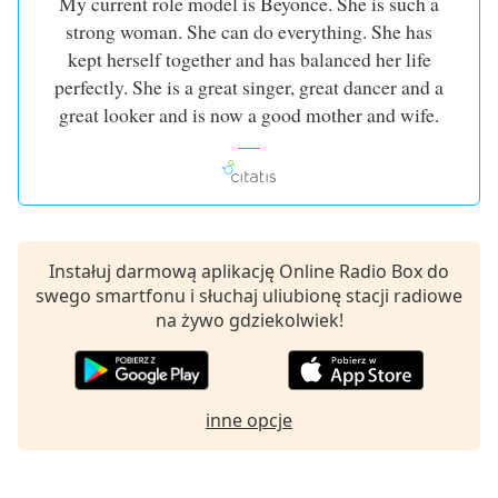
Beginning
My current role model is Beyonce. She is such a
of
strong woman. She can do everything. She has
dialog
kept herself together and has balanced her life
window.
perfectly. She is a great singer, great dancer and a
Escape
great looker and is now a good mother and wife.
will
cancel
and
close
the
window.
Instałuj darmową aplikację Online Radio Box do
swego smartfonu i słuchaj uliubionę stacji radiowe
Text
na żywo gdziekolwiek!
Color
Opacity
inne opcje
Text
Background