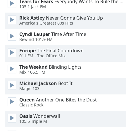
Tears for Fears
Everybody Wants To Rule the World
105.1 Jack FM
Font
Family
Rick Astley
Never Gonna Give You Up
America's Greatest 80s Hits
Cyndi Lauper
Time After Time
Reset
Rewind 101.9 FM
Done
Close
Europe
The Final Countdown
Modal
011.FM - The Office Mix
Dialog
End
The Weeknd
Blinding Lights
of
Mix 106.5 FM
dialog
window.
Michael Jackson
Beat It
Magic 103
Queen
Another One Bites the Dust
Classic Rock
Oasis
Wonderwall
105.5 Triple M