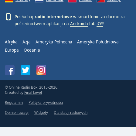
Posłuchaj
radio internetowe
w smartfonie za darmo za
pośrednictwem aplikacji na
Androida
lub
iOS
!
Afryka
Azja
Ameryka Północna
Ameryka Południowa
Europa
Oceania
© Online Radio Box, 2015-2026.
Created by
Final Level
Regulamin
Polityka prywatności
Opinie i uwagi
Widgety
Dla stacji radiowych