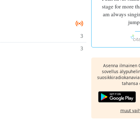
stage for more t
am always singi
jump
3
3
Asenna ilmainen 
sovellus älypuheli
suosikkiradiokanavia
tahansa 
muut vai