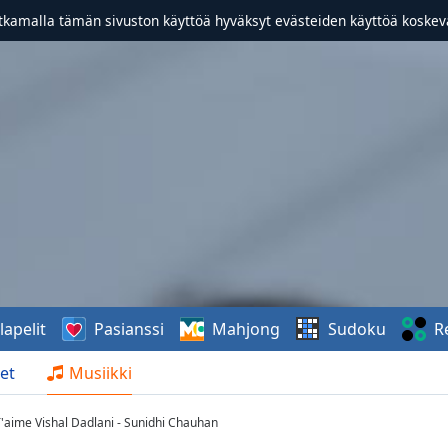
atkamalla tämän sivuston käyttöä hyväksyt evästeiden käyttöä koske
lapelit
Pasianssi
Mahjong
Sudoku
R
et
Musiikki
 T'aime Vishal Dadlani - Sunidhi Chauhan