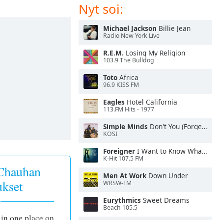
Nyt soi:
Michael Jackson
Billie Jean
Radio New York Live
R.E.M.
Losing My Religion
103.9 The Bulldog
Toto
Africa
96.9 KISS FM
Eagles
Hotel California
113.FM Hits - 1977
Simple Minds
Don't You (Forget About Me)
KOSI
Foreigner
I Want to Know What Love Is
K-Hit 107.5 FM
Chauhan
Men At Work
Down Under
ukset
WRSW-FM
Eurythmics
Sweet Dreams
Beach 105.5
 in one place on