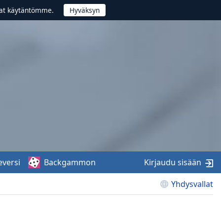
vat käytäntömme.
eversi
Backgammon
Kirjaudu sisään
Yhdysvallat