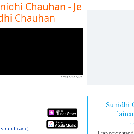
unidhi Chauhan - Je
nidhi Chauhan
Terms of Service
Sunidhi 
laina
e Soundtrack)
,
I can never stand