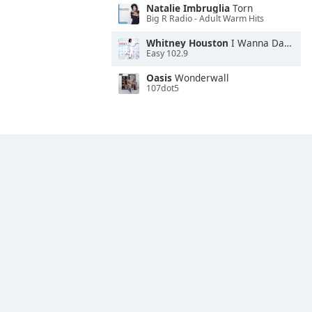
Natalie Imbruglia
Torn
Big R Radio - Adult Warm Hits
Whitney Houston
I Wanna Dance With Somebody
Easy 102.9
Oasis
Wonderwall
107dot5