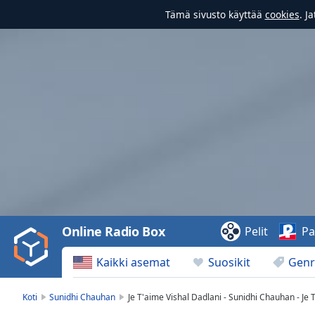
Tämä sivusto käyttää
cookies
. J
Video
Player
is
loading.
Play
Video
Online Radio Box
Pelit
Pa
Play
Skip
Kaikki asemat
Suosikit
Genr
Backward
Skip
Forward
Koti
Sunidhi Chauhan
Je T'aime Vishal Dadlani - Sunidhi Chauhan - Je
Mute