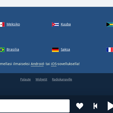
Meksiko
Kuuba
Brasilia
Saksa
mellasi ilmaiseksi
Android
- tai
iOS
-sovelluksella!
Palaute
Widgetit
Radiokanaville