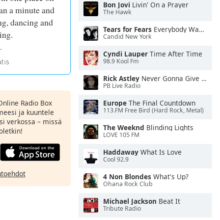
Bon Jovi
Livin' On a Prayer
han a minute and
The Hawk
ng, dancing and
Tears for Fears
Everybody Wants To Rule the World
ing.
Candid New York
Cyndi Lauper
Time After Time
98.9 Kool Fm
Rick Astley
Never Gonna Give You Up
PB Live Radio
Online Radio Box
Europe
The Final Countdown
113.FM Free Bird (Hard Rock, Metal)
meesi ja kuuntele
si verkossa – missä
The Weeknd
Blinding Lights
oletkin!
LOVE 105 FM
Haddaway
What Is Love
Cool 92.9
htoehdot
4 Non Blondes
What's Up?
Ohana Rock Club
Michael Jackson
Beat It
Tribute Radio