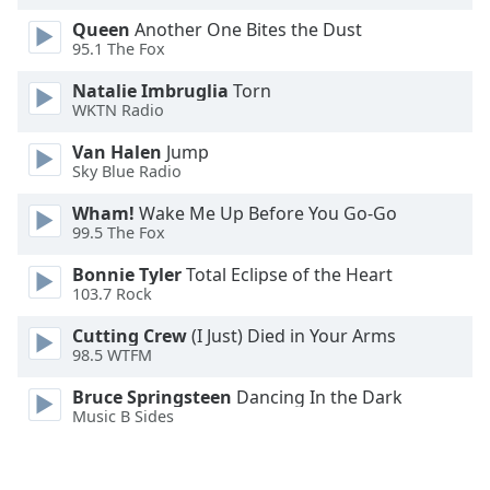
Opacity
Queen
Another One Bites the Dust
95.1 The Fox
Caption
Natalie Imbruglia
Torn
WKTN Radio
Area
Background
Van Halen
Jump
Color
Sky Blue Radio
Wham!
Wake Me Up Before You Go-Go
Opacity
99.5 The Fox
Bonnie Tyler
Total Eclipse of the Heart
Font
103.7 Rock
Size
Cutting Crew
(I Just) Died in Your Arms
98.5 WTFM
Text
Bruce Springsteen
Dancing In the Dark
Edge
Music B Sides
Style
Font