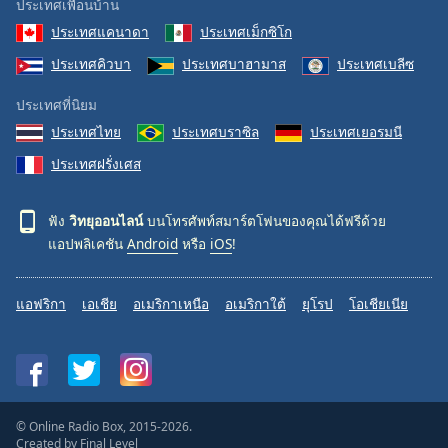
ประเทศเพื่อนบ้าน
ประเทศแคนาดา
ประเทศเม็กซิโก
ประเทศคิวบา
ประเทศบาฮามาส
ประเทศเบลีซ
ประเทศที่นิยม
ประเทศไทย
ประเทศบราซิล
ประเทศเยอรมนี
ประเทศฝรั่งเศส
ฟัง
วิทยุออนไลน์
บนโทรศัพท์สมาร์ตโฟนของคุณได้ฟรีด้วย
แอปพลิเคชัน
Android
หรือ
iOS
!
แอฟริกา
เอเชีย
อเมริกาเหนือ
อเมริกาใต้
ยุโรป
โอเชียเนีย
© Online Radio Box, 2015-2026.
Created by
Final Level