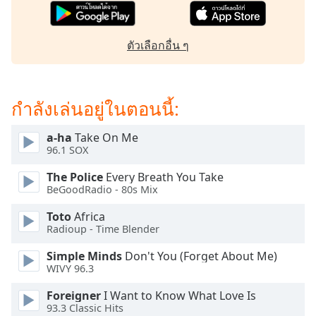
subtitles
settings
dialog
ตัวเลือกอื่น ๆ
subtitles
off
,
selected
กำลังเล่นอยู่ในตอนนี้:
Audio
Track
a-ha
Take On Me
Picture-
96.1 SOX
in-
Picture
The Police
Every Breath You Take
Fullscreen
BeGoodRadio - 80s Mix
This
is
Toto
Africa
a
Radioup - Time Blender
modal
Simple Minds
Don't You (Forget About Me)
window.
WIVY 96.3
Beginning
Foreigner
I Want to Know What Love Is
of
93.3 Classic Hits