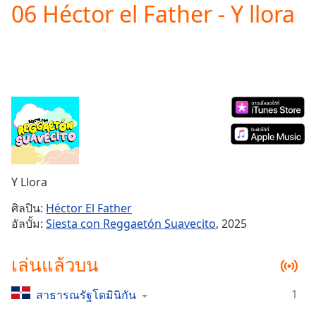
06 Héctor el Father - Y llora
Play
Video
Play
Skip
Backward
Skip
Forward
Mute
Current
Time
0:00
/
Duration
-:-
Y Llora
Loaded
:
0.00%
ศิลปิน:
Héctor El Father
Stream
อัลบั้ม:
Siesta con Reggaetón Suavecito
, 2025
Type
LIVE
Seek to
เล่นแล้วบน
live,
currently
behind
live
LIVE
1
สาธารณรัฐโดมินิกัน
Remaining