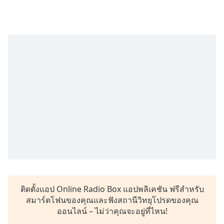
Time
-
-:-
1x
Playback
Rate
Chapters
Chapters
Descriptions
descriptions
off
,
selected
Subtitles
ติดตั้งแอป Online Radio Box แอปพลิเคชัน ฟรีสำหรับ
subtitles
สมาร์ตโฟนของคุณและฟังสถานีวิทยุโปรดของคุณ
settings
,
ออนไลน์ – ไม่ว่าคุณจะอยู่ที่ไหน!
opens