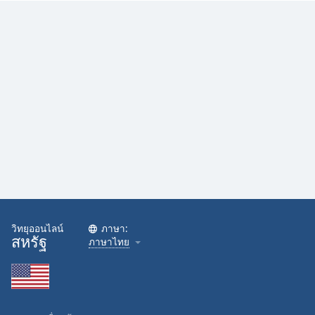
Family
Reset
Done
Close
Modal
Dialog
End
of
dialog
window.
วิทยุออนไลน์
ภาษา:
สหรัฐ
ภาษาไทย