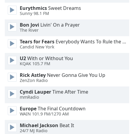
dialog
Eurythmics
Sweet Dreams
window.
Sunny 98.1 FM
Escape
will
Bon Jovi
Livin' On a Prayer
cancel
The River
and
Tears for Fears
Everybody Wants To Rule the World
close
Candid New York
the
window.
U2
With or Without You
KQAK 105.7 FM
Text
Rick Astley
Never Gonna Give You Up
Color
ZenZon Radio
Cyndi Lauper
Time After Time
Opacity
mmRadio
Europe
The Final Countdown
Text
WAIN 101.9 FM/1270 AM
Background
Color
Michael Jackson
Beat It
24/7 MJ Radio