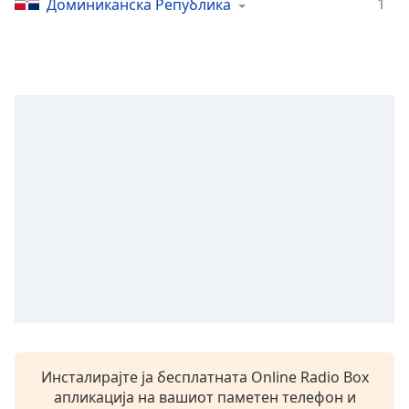
1
Доминиканска Република
Remaining
Time
-
-:-
1x
Playback
Rate
Chapters
Chapters
Descriptions
descriptions
off
,
selected
Subtitles
Инсталирајте ја бесплатната Online Radio Box
subtitles
апликација на вашиот паметен телефон и
settings
,