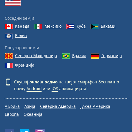
Соседни земји
Канада
Мексико
Куба
Бахами
Белиз
Популарни земји
Северна Македонија
Бразил
Германија
Франција
Слушај
онлајн радио
на твојот смартфон бесплатно
преку
Android
или
iOS
апликацијата!
Африка
Азија
Северна Америка
Јужна Америка
Европа
Океанија