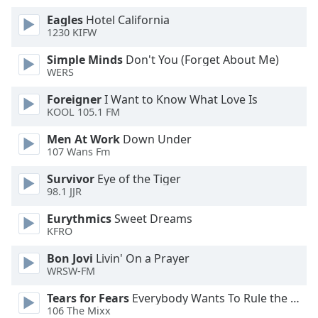
Beginning
of
Eagles
Hotel California
dialog
1230 KIFW
window.
Simple Minds
Don't You (Forget About Me)
Escape
WERS
will
cancel
Foreigner
I Want to Know What Love Is
and
KOOL 105.1 FM
close
Men At Work
Down Under
the
107 Wans Fm
window.
Survivor
Eye of the Tiger
Text
98.1 JJR
Color
Eurythmics
Sweet Dreams
KFRO
Opacity
Bon Jovi
Livin' On a Prayer
WRSW-FM
Text
Tears for Fears
Everybody Wants To Rule the World
Background
106 The Mixx