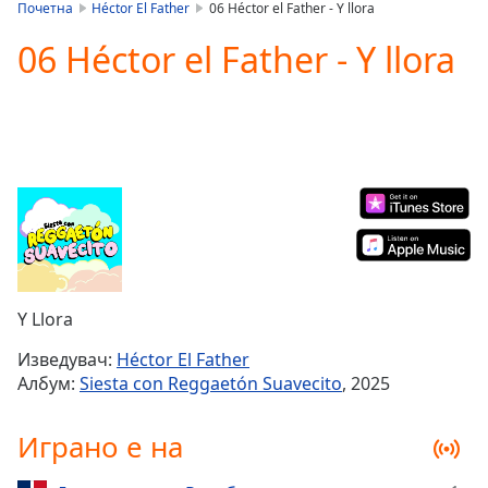
is
Почетна
Héctor El Father
06 Héctor el Father - Y llora
loading.
06 Héctor el Father - Y llora
Play
Video
Play
Skip
Backward
Skip
Forward
Mute
Current
Time
0:00
/
Duration
-:-
Y Llora
Loaded
:
0.00%
Изведувач:
Héctor El Father
Stream
Албум:
Siesta con Reggaetón Suavecito
, 2025
Type
LIVE
Seek to
Играно е на
live,
currently
behind
live
LIVE