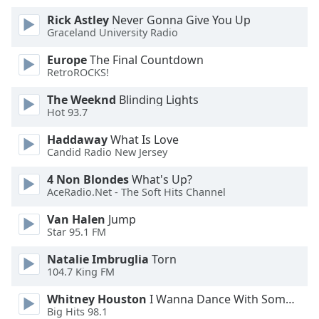
Color
Rick Astley
Never Gonna Give You Up
Graceland University Radio
Opacity
Europe
The Final Countdown
RetroROCKS!
Caption
Area
The Weeknd
Blinding Lights
Hot 93.7
Background
Color
Haddaway
What Is Love
Candid Radio New Jersey
Opacity
4 Non Blondes
What's Up?
AceRadio.Net - The Soft Hits Channel
Font
Van Halen
Jump
Size
Star 95.1 FM
Natalie Imbruglia
Torn
Text
104.7 King FM
Edge
Whitney Houston
I Wanna Dance With Somebody
Style
Big Hits 98.1