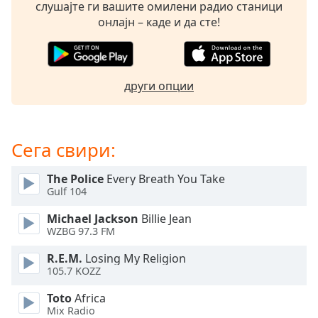
слушајте ги вашите омилени радио станици
opens
онлајн – каде и да сте!
subtitles
settings
dialog
subtitles
други опции
off
,
selected
Audio
Сега свири:
Track
Picture-
The Police
Every Breath You Take
in-
Gulf 104
Picture
Fullscreen
Michael Jackson
Billie Jean
This
WZBG 97.3 FM
is
a
R.E.M.
Losing My Religion
modal
105.7 KOZZ
window.
Toto
Africa
Mix Radio