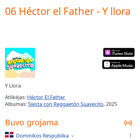
loading.
06 Héctor el Father - Y llora
Play
Video
Play
Skip
Backward
Skip
Forward
Mute
Current
Time
0:00
/
Duration
-:-
Y Llora
Loaded
:
0.00%
Atlikėjas:
Héctor El Father
Stream
Albumas:
Siesta con Reggaetón Suavecito
, 2025
Type
LIVE
Seek to
Buvo grojama
live,
currently
behind
live
LIVE
1
Dominikos Respublika