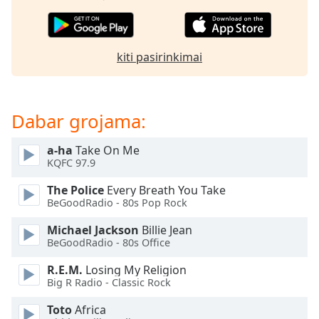
subtitles
settings
dialog
kiti pasirinkimai
subtitles
off
,
selected
Dabar grojama:
Audio
Track
a-ha
Take On Me
Picture-
KQFC 97.9
in-
Picture
The Police
Every Breath You Take
Fullscreen
BeGoodRadio - 80s Pop Rock
This
is
Michael Jackson
Billie Jean
a
BeGoodRadio - 80s Office
modal
R.E.M.
Losing My Religion
window.
Big R Radio - Classic Rock
Beginning
Toto
Africa