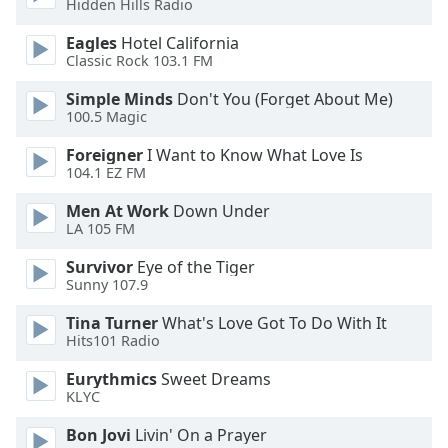
of
Hidden Hills Radio
dialog
Eagles
Hotel California
window.
Classic Rock 103.1 FM
Escape
will
Simple Minds
Don't You (Forget About Me)
cancel
100.5 Magic
and
Foreigner
I Want to Know What Love Is
close
104.1 EZ FM
the
window.
Men At Work
Down Under
LA 105 FM
Text
Survivor
Eye of the Tiger
Color
Sunny 107.9
Tina Turner
What's Love Got To Do With It
Opacity
Hits101 Radio
Eurythmics
Sweet Dreams
Text
KLYC
Background
Color
Bon Jovi
Livin' On a Prayer