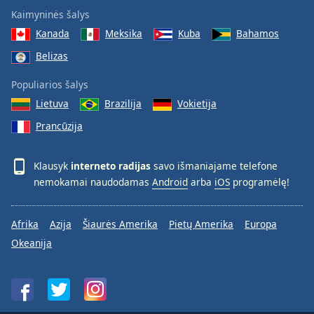
Kaimyninės šalys
Kanada
Meksika
Kuba
Bahamos
Belizas
Populiarios šalys
Lietuva
Brazilija
Vokietija
Prancūzija
Klausyk
interneto radijas
savo išmaniajame telefone
nemokamai naudodamas
Android
arba
iOS
programėlę!
Afrika
Azija
Šiaurės Amerika
Pietų Amerika
Europa
Okeanija