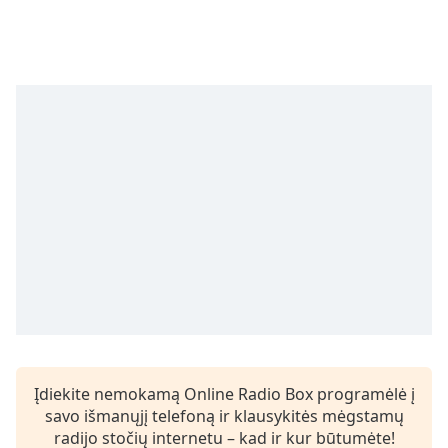
Remaining
Time
-
-:-
1x
Playback
Rate
Chapters
Chapters
Descriptions
descriptions
off
,
selected
Subtitles
Įdiekite nemokamą Online Radio Box programėlė į
subtitles
savo išmanųjį telefoną ir klausykitės mėgstamų
settings
,
radijo stočių internetu – kad ir kur būtumėte!
opens