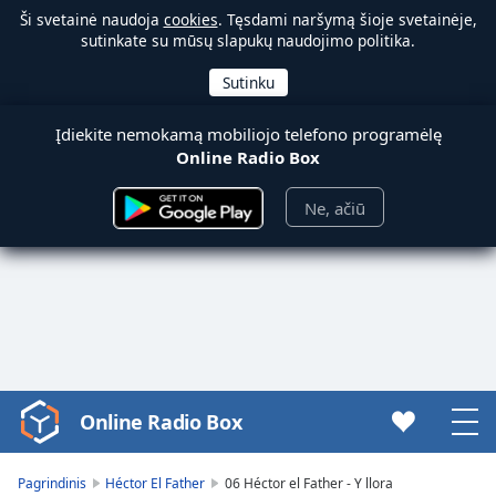
Ši svetainė naudoja
cookies
. Tęsdami naršymą šioje svetainėje,
sutinkate su mūsų slapukų naudojimo politika.
Įdiekite nemokamą mobiliojo telefono programėlę
Online Radio Box
Ne, ačiū
Online Radio Box
Video
Player
is
Pagrindinis
Héctor El Father
06 Héctor el Father - Y llora