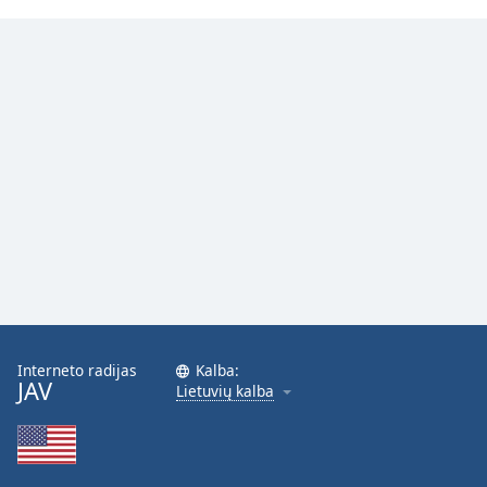
Font
Family
Reset
Done
Close
Modal
Dialog
End
of
dialog
window.
Interneto radijas
Kalba:
JAV
Lietuvių kalba