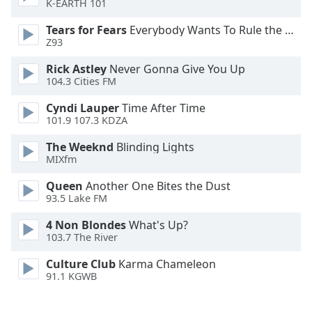
K-EARTH 101
Opacity
Tears for Fears
Everybody Wants To Rule the World
Z93
Caption
Rick Astley
Never Gonna Give You Up
104.3 Cities FM
Area
Background
Cyndi Lauper
Time After Time
Color
101.9 107.3 KDZA
The Weeknd
Blinding Lights
Opacity
MIXfm
Queen
Another One Bites the Dust
Font
93.5 Lake FM
Size
4 Non Blondes
What's Up?
103.7 The River
Text
Culture Club
Karma Chameleon
Edge
91.1 KGWB
Style