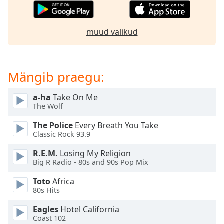
subtitles
settings
dialog
muud valikud
subtitles
off
,
selected
Mängib praegu:
Audio
Track
a-ha
Take On Me
Picture-
The Wolf
in-
Picture
The Police
Every Breath You Take
Fullscreen
Classic Rock 93.9
This
is
R.E.M.
Losing My Religion
a
Big R Radio - 80s and 90s Pop Mix
modal
Toto
Africa
window.
80s Hits
Beginning
Eagles
Hotel California
of
Coast 102