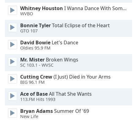
Opacity
Whitney Houston
I Wanna Dance With Somebody
WVBO
Caption
Bonnie Tyler
Total Eclipse of the Heart
GTO 107
Area
Background
David Bowie
Let's Dance
Color
Oldies 95.9 FM
Mr. Mister
Broken Wings
Opacity
SC 103.1 - WVSC
Cutting Crew
(I Just) Died in Your Arms
Font
BIG 96.1 FM
Size
Ace of Base
All That She Wants
113.FM Hits 1993
Text
Bryan Adams
Summer Of '69
Edge
New Life
Style
Font