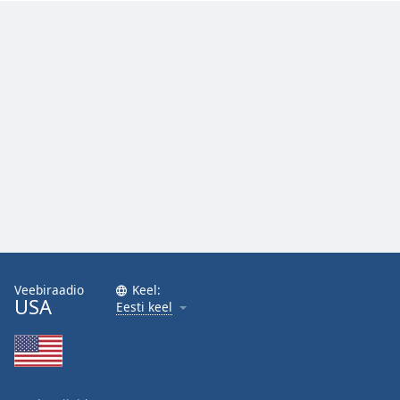
Family
Reset
Done
Close
Modal
Dialog
End
of
dialog
window.
Veebiraadio
Keel:
USA
Eesti keel