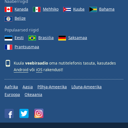
Naaberriigid
Kanada
Mehhiko
Kuuba
Bahama
Belize
Populaarsed riigid
Eesti
Brasiilia
Saksamaa
Prantsusmaa
Kuula
veebiraadio
oma nutitelefonis tasuta, kasutades
Android
või
iOS
rakendust!
Aafrika
Aasia
Põhja-Ameerika
Lõuna-Ameerika
Euroopa
Okeaania