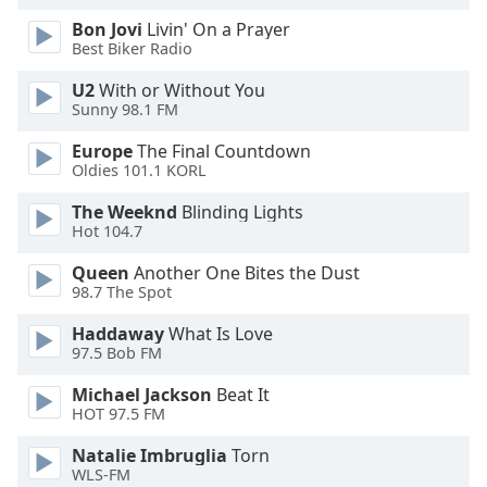
dialog
Bon Jovi
Livin' On a Prayer
window.
Best Biker Radio
Escape
will
U2
With or Without You
cancel
Sunny 98.1 FM
and
Europe
The Final Countdown
close
Oldies 101.1 KORL
the
window.
The Weeknd
Blinding Lights
Hot 104.7
Text
Queen
Another One Bites the Dust
Color
98.7 The Spot
Haddaway
What Is Love
Opacity
97.5 Bob FM
Michael Jackson
Beat It
Text
HOT 97.5 FM
Background
Color
Natalie Imbruglia
Torn
WLS-FM