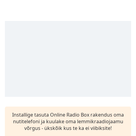
Time
-
-:-
1x
Playback
Rate
Chapters
Chapters
Descriptions
descriptions
off
,
selected
Subtitles
Installige tasuta Online Radio Box rakendus oma
subtitles
nutitelefoni ja kuulake oma lemmikraadiojaamu
settings
,
võrgus - ükskõik kus te ka ei viibiksite!
opens