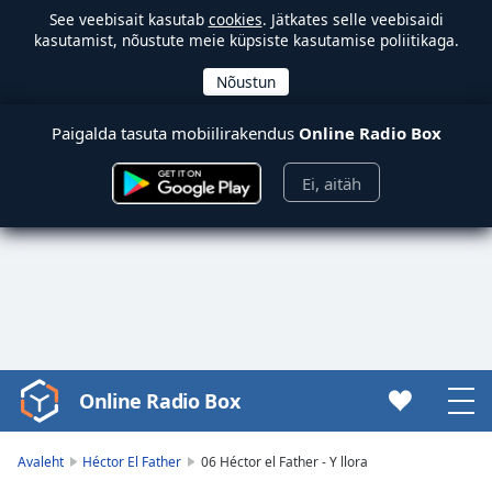
See veebisait kasutab
cookies
. Jätkates selle veebisaidi
kasutamist, nõustute meie küpsiste kasutamise poliitikaga.
Paigalda tasuta mobiilirakendus
Online Radio Box
Ei, aitäh
Online Radio Box
Video
Player
is
Avaleht
Héctor El Father
06 Héctor el Father - Y llora
loading.