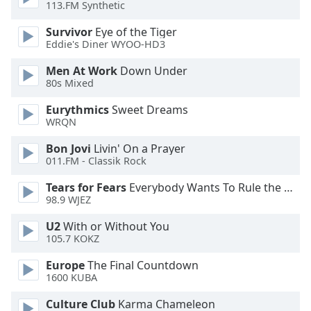
of
113.FM Synthetic
dialog
Survivor
Eye of the Tiger
window.
Eddie's Diner WYOO-HD3
Escape
will
Men At Work
Down Under
cancel
80s Mixed
and
Eurythmics
Sweet Dreams
close
WRQN
the
window.
Bon Jovi
Livin' On a Prayer
011.FM - Classik Rock
Text
Tears for Fears
Everybody Wants To Rule the World
Color
98.9 WJEZ
U2
With or Without You
Opacity
105.7 KOKZ
Europe
The Final Countdown
Text
1600 KUBA
Background
Color
Culture Club
Karma Chameleon