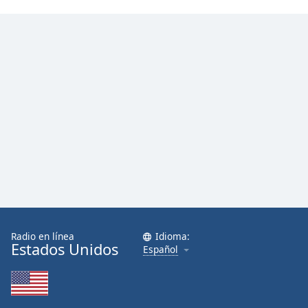
Font
Family
Reset
Done
Close
Modal
Dialog
End
of
dialog
window.
Radio en línea
Idioma:
Estados Unidos
Español