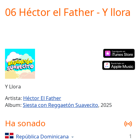
loading.
06 Héctor el Father - Y llora
Play
Video
Play
Skip
Backward
Skip
Forward
Mute
Current
Time
0:00
/
Duration
-:-
Y Llora
Loaded
:
0.00%
Artista:
Héctor El Father
Stream
Album:
Siesta con Reggaetón Suavecito
, 2025
Type
LIVE
Seek to
Ha sonado
live,
currently
behind
live
LIVE
1
República Dominicana