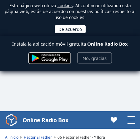
Esta página web utiliza
cookies
. Al continuar utilizando esta
página web, estás de acuerdo con nuestras políticas respecto al
uso de cookies.
Instala la aplicación móvil gratuita
Online Radio Box
No, gracias
Online Radio Box
Video
Player
is
Al inicio
Héctor El Father
06 Héctor el Father - Y llora