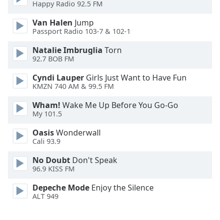
Happy Radio 92.5 FM
Opacity
Van Halen
Jump
Passport Radio 103-7 & 102-1
Caption
Natalie Imbruglia
Torn
92.7 BOB FM
Area
Background
Cyndi Lauper
Girls Just Want to Have Fun
Color
KMZN 740 AM & 99.5 FM
Wham!
Wake Me Up Before You Go-Go
Opacity
My 101.5
Oasis
Wonderwall
Font
Cali 93.9
Size
No Doubt
Don't Speak
96.9 KISS FM
Text
Depeche Mode
Enjoy the Silence
Edge
ALT 949
Style