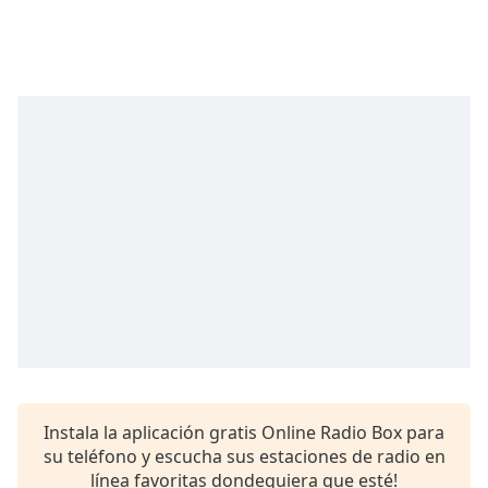
Remaining
Time
-
-:-
1x
Playback
Rate
Chapters
Chapters
Descriptions
descriptions
off
,
selected
Subtitles
Instala la aplicación gratis Online Radio Box para
subtitles
su teléfono y escucha sus estaciones de radio en
settings
,
línea favoritas dondequiera que esté!