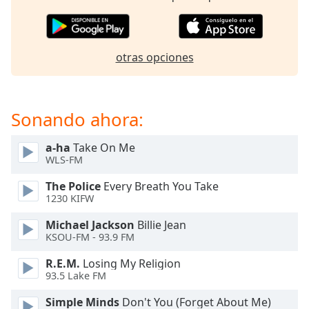
opens
subtitles
settings
dialog
otras opciones
subtitles
off
,
selected
Sonando ahora:
Audio
Track
a-ha
Take On Me
Picture-
WLS-FM
in-
Picture
The Police
Every Breath You Take
Fullscreen
1230 KIFW
This
is
Michael Jackson
Billie Jean
a
KSOU-FM - 93.9 FM
modal
R.E.M.
Losing My Religion
window.
93.5 Lake FM
Beginning
Simple Minds
Don't You (Forget About Me)