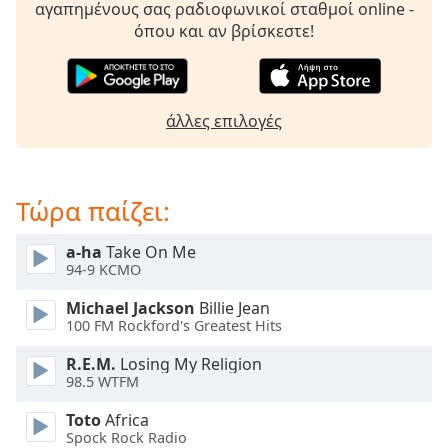
αγαπημένους σας ραδιοφωνικοί σταθμοί online -
opens
όπου και αν βρίσκεστε!
subtitles
settings
dialog
subtitles
άλλες επιλογές
off
,
selected
Audio
Τώρα παίζει:
Track
Picture-
a-ha
Take On Me
in-
94-9 KCMO
Picture
Fullscreen
Michael Jackson
Billie Jean
This
100 FM Rockford's Greatest Hits
is
a
R.E.M.
Losing My Religion
modal
98.5 WTFM
window.
Toto
Africa
Spock Rock Radio