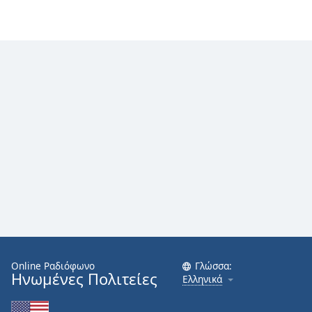
Font
Family
Reset
Done
Close
Modal
Dialog
End
of
dialog
window.
Online Ραδιόφωνο
Γλώσσα:
Ηνωμένες Πολιτείες
Ελληνικά