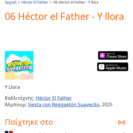
is
Αρχική
Héctor El Father
06 Héctor el Father - Y llora
loading.
06 Héctor el Father - Y llora
Play
Video
Play
Skip
Backward
Skip
Forward
Mute
Current
Time
0:00
/
Duration
-:-
Y Llora
Loaded
:
0.00%
Καλλιτέχνης:
Héctor El Father
Stream
Άλμπουμ:
Siesta con Reggaetón Suavecito
, 2025
Type
LIVE
Seek to
Παίχτηκε στο
live,
currently
behind
live
LIVE