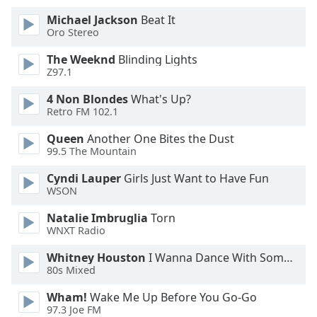
Color
Michael Jackson
Beat It
Oro Stereo
Opacity
The Weeknd
Blinding Lights
Z97.1
Caption
Area
4 Non Blondes
What's Up?
Retro FM 102.1
Background
Color
Queen
Another One Bites the Dust
99.5 The Mountain
Opacity
Cyndi Lauper
Girls Just Want to Have Fun
WSON
Font
Natalie Imbruglia
Torn
Size
WNXT Radio
Whitney Houston
I Wanna Dance With Somebody
Text
80s Mixed
Edge
Wham!
Wake Me Up Before You Go-Go
Style
97.3 Joe FM