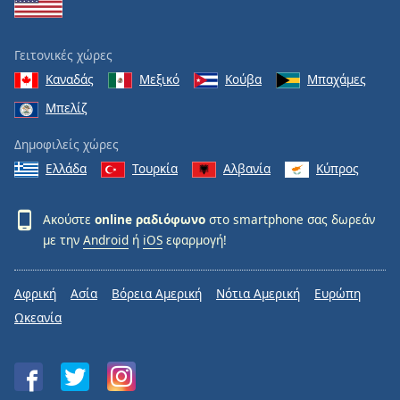
Γειτονικές χώρες
Καναδάς
Μεξικό
Κούβα
Μπαχάμες
Μπελίζ
Δημοφιλείς χώρες
Ελλάδα
Τουρκία
Αλβανία
Κύπρος
Ακούστε
online ραδιόφωνο
στο smartphone σας δωρεάν
με την
Android
ή
iOS
εφαρμογή!
Αφρική
Ασία
Βόρεια Αμερική
Νότια Αμερική
Ευρώπη
Ωκεανία