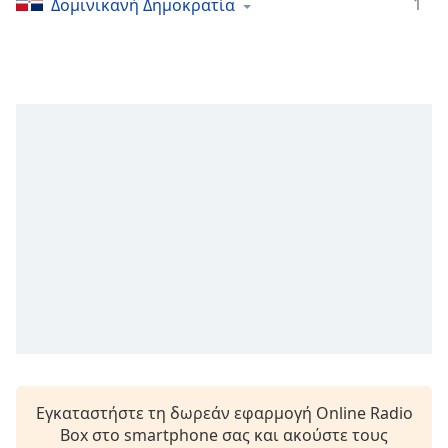
1
Δομινικανή Δημοκρατία
Remaining
Time
-
-:-
1x
Playback
Rate
Chapters
Chapters
Descriptions
descriptions
off
,
selected
Subtitles
Εγκαταστήστε τη δωρεάν εφαρμογή Online Radio
subtitles
Box στο smartphone σας και ακούστε τους
settings
,