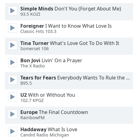
Beginning
of
Simple Minds
Don't You (Forget About Me)
dialog
93.5 KOZI
window.
Foreigner
I Want to Know What Love Is
Escape
Classic Hits 103.3
will
cancel
Tina Turner
What's Love Got To Do With It
and
Somerset 106
close
Bon Jovi
Livin' On a Prayer
the
The X Radio
window.
Tears for Fears
Everybody Wants To Rule the World
Text
B95.5
Color
U2
With or Without You
102.7 KPGZ
Opacity
Europe
The Final Countdown
RainbowFM
Text
Haddaway
What Is Love
Background
Candid Radio Michigan