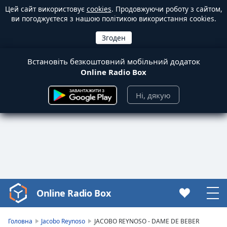
Цей сайт використовує
cookies
. Продовжуючи роботу з сайтом,
ви погоджуєтеся з нашою політикою використання cookies.
Встановіть безкоштовний мобільний додаток
Online Radio Box
Ні, дякую
Online Radio Box
Video
Player
is
Головна
Jacobo Reynoso
JACOBO REYNOSO - DAME DE BEBER