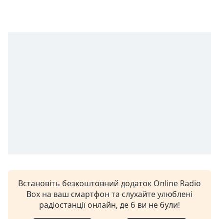
subtitles
settings
dialog
subtitles
off
,
selected
Audio
Track
Picture-
in-
Picture
Fullscreen
This
is
a
modal
Встановіть безкоштовний додаток Online Radio
window.
Box на ваш смартфон та слухайте улюблені
радіостанції онлайн, де б ви не були!
Beginning