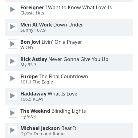
Foreigner
I Want to Know What Love Is
Opacity
Classic Hits
Men At Work
Down Under
Caption
Sunny 107.9
Area
Bon Jovi
Livin' On a Prayer
Background
WDNY
Color
Rick Astley
Never Gonna Give You Up
My 95.7
Opacity
Europe
The Final Countdown
101.1 The Eagle
Font
Size
Haddaway
What Is Love
106.5 KGAY
The Weeknd
Blinding Lights
Text
Fly 92.3
Edge
Style
Michael Jackson
Beat It
Dj On Demand Radio