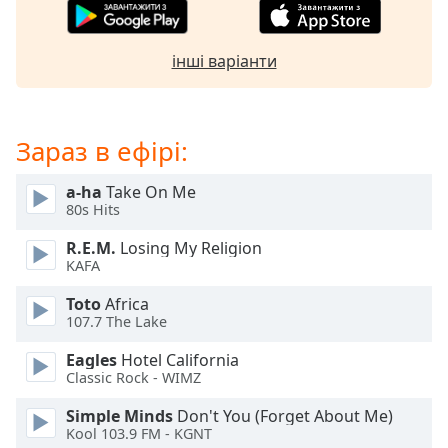
of
dialog
window.
інші варіанти
Escape
will
cancel
and
Зараз в ефірі:
close
the
a-ha
Take On Me
window.
80s Hits
R.E.M.
Losing My Religion
Text
KAFA
Color
Toto
Africa
107.7 The Lake
Opacity
Eagles
Hotel California
Classic Rock - WIMZ
Text
Background
Simple Minds
Don't You (Forget About Me)
Color
Kool 103.9 FM - KGNT