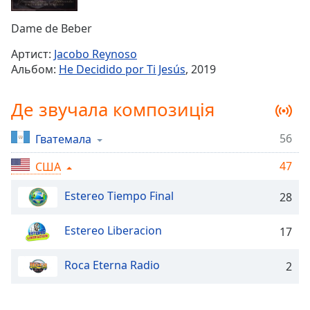
Remaining
Time
-
Dame de Beber
-:-
Артист:
Jacobo Reynoso
1x
Альбом:
He Decidido por Ti Jesús
, 2019
Playback
Rate
Де звучала композиція
Chapters
56
Гватемала
Chapters
47
США
Descriptions
descriptions
Estereo Tiempo Final
28
off
,
selected
Estereo Liberacion
17
Subtitles
Roca Eterna Radio
2
subtitles
settings
,
opens