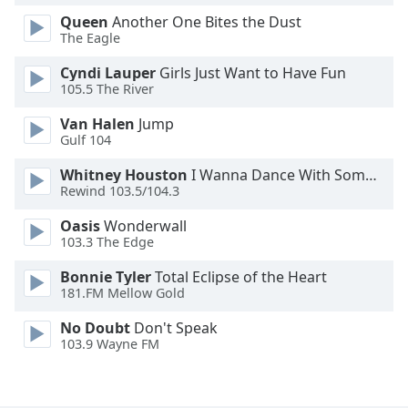
Font
Queen
Another One Bites the Dust
Family
The Eagle
Cyndi Lauper
Girls Just Want to Have Fun
105.5 The River
Reset
Done
Van Halen
Jump
Close
Gulf 104
Modal
Dialog
Whitney Houston
I Wanna Dance With Somebody
End
Rewind 103.5/104.3
of
dialog
Oasis
Wonderwall
window.
103.3 The Edge
Bonnie Tyler
Total Eclipse of the Heart
181.FM Mellow Gold
No Doubt
Don't Speak
103.9 Wayne FM