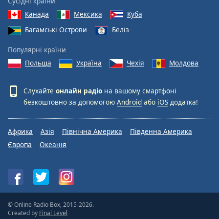
Сусідні країни
Канада
Мексика
Куба
Багамські Острови
Беліз
Популярні країни
Польща
Україна
Чехія
Молдова
Слухайте
онлайн радіо
на вашому смартфоні
безкоштовно за допомогою
Android
або
iOS
додатка!
Африка
Азія
Північна Америка
Південна Америка
Європа
Океанія
© Online Radio Box, 2015-2026.
Created by
Final Level