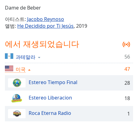
Time
-
Dame de Beber
-:-
아티스트:
Jacobo Reynoso
1x
앨범:
He Decidido por Ti Jesús
, 2019
Playback
Rate
에서 재생되었습니다
Chapters
56
과테말라
Chapters
47
미국
Descriptions
descriptions
Estereo Tiempo Final
28
off
,
selected
Estereo Liberacion
18
Subtitles
Roca Eterna Radio
1
subtitles
settings
,
opens