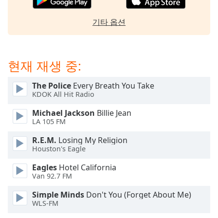
dialog
window.
기타 옵션
Escape
will
cancel
and
현재 재생 중:
close
the
The Police
Every Breath You Take
window.
KDOK All Hit Radio
Michael Jackson
Billie Jean
Text
LA 105 FM
Color
R.E.M.
Losing My Religion
Houston's Eagle
Opacity
Eagles
Hotel California
Van 92.7 FM
Text
Background
Simple Minds
Don't You (Forget About Me)
Color
WLS-FM