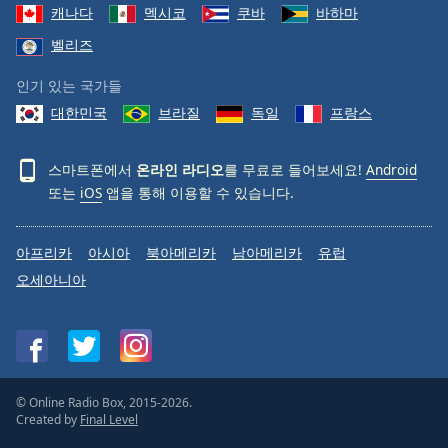
캐나다
멕시코
쿠바
바하마
벨리즈
인기 있는 국가들
대한민국
브라질
독일
프랑스
스마트폰에서
온라인 라디오
를 무료로 들어보세요!
Android
또는
iOS
앱을 통해 이용할 수 있습니다.
아프리카
아시아
북아메리카
남아메리카
유럽
오세아니아
© Online Radio Box, 2015-2026.
Created by
Final Level