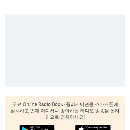
subtitles
settings
dialog
subtitles
off
,
selected
Audio
Track
Picture-
in-
Picture
Fullscreen
This
is
a
modal
무료 Online Radio Box 애플리케이션를 스마트폰에
window.
설치하고 언제 어디서나 좋아하는 라디오 방송을 온라
인으로 청취하세요!
Beginning
of