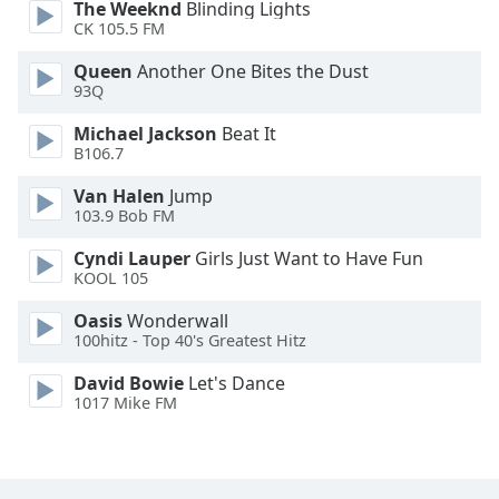
The Weeknd
Blinding Lights
Family
CK 105.5 FM
Queen
Another One Bites the Dust
93Q
Reset
Done
Michael Jackson
Beat It
Close
B106.7
Modal
Dialog
Van Halen
Jump
End
103.9 Bob FM
of
dialog
Cyndi Lauper
Girls Just Want to Have Fun
window.
KOOL 105
Oasis
Wonderwall
100hitz - Top 40's Greatest Hitz
David Bowie
Let's Dance
1017 Mike FM