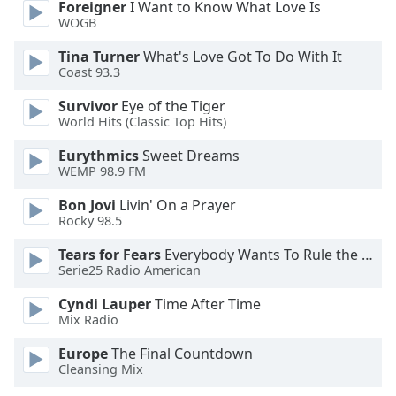
Foreigner
I Want to Know What Love Is
Opacity
WOGB
Tina Turner
What's Love Got To Do With It
Caption
Coast 93.3
Area
Survivor
Eye of the Tiger
Background
World Hits (Classic Top Hits)
Color
Eurythmics
Sweet Dreams
WEMP 98.9 FM
Opacity
Bon Jovi
Livin' On a Prayer
Rocky 98.5
Font
Size
Tears for Fears
Everybody Wants To Rule the World
Serie25 Radio American
Cyndi Lauper
Time After Time
Text
Mix Radio
Edge
Style
Europe
The Final Countdown
Cleansing Mix
Font